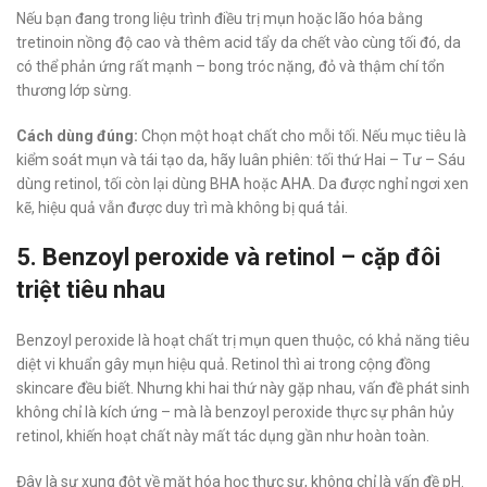
Nếu bạn đang trong liệu trình điều trị mụn hoặc lão hóa bằng
tretinoin nồng độ cao và thêm acid tẩy da chết vào cùng tối đó, da
có thể phản ứng rất mạnh – bong tróc nặng, đỏ và thậm chí tổn
thương lớp sừng.
Cách dùng đúng:
Chọn một hoạt chất cho mỗi tối. Nếu mục tiêu là
kiểm soát mụn và tái tạo da, hãy luân phiên: tối thứ Hai – Tư – Sáu
dùng retinol, tối còn lại dùng BHA hoặc AHA. Da được nghỉ ngơi xen
kẽ, hiệu quả vẫn được duy trì mà không bị quá tải.
5. Benzoyl peroxide và retinol – cặp đôi
triệt tiêu nhau
Benzoyl peroxide là hoạt chất trị mụn quen thuộc, có khả năng tiêu
diệt vi khuẩn gây mụn hiệu quả. Retinol thì ai trong cộng đồng
skincare đều biết. Nhưng khi hai thứ này gặp nhau, vấn đề phát sinh
không chỉ là kích ứng – mà là benzoyl peroxide thực sự phân hủy
retinol, khiến hoạt chất này mất tác dụng gần như hoàn toàn.
Đây là sự xung đột về mặt hóa học thực sự, không chỉ là vấn đề pH.