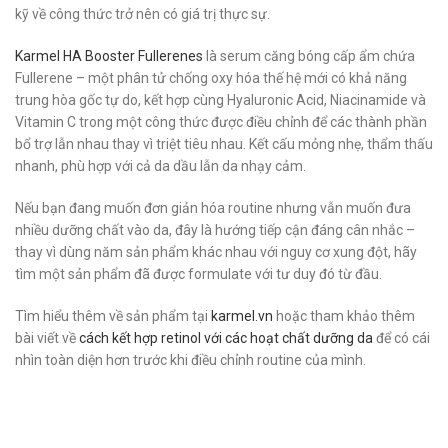
kỹ về công thức trở nên có giá trị thực sự.
Karmel HA Booster Fullerenes
là serum căng bóng cấp ẩm chứa
Fullerene – một phân tử chống oxy hóa thế hệ mới có khả năng
trung hòa gốc tự do, kết hợp cùng Hyaluronic Acid, Niacinamide và
Vitamin C trong một công thức được điều chỉnh để các thành phần
bổ trợ lẫn nhau thay vì triệt tiêu nhau. Kết cấu mỏng nhẹ, thẩm thấu
nhanh, phù hợp với cả da dầu lẫn da nhạy cảm.
Nếu bạn đang muốn đơn giản hóa routine nhưng vẫn muốn đưa
nhiều dưỡng chất vào da, đây là hướng tiếp cận đáng cân nhắc –
thay vì dùng năm sản phẩm khác nhau với nguy cơ xung đột, hãy
tìm một sản phẩm đã được formulate với tư duy đó từ đầu.
Tìm hiểu thêm về sản phẩm tại
karmel.vn
hoặc tham khảo thêm
bài viết về
cách kết hợp retinol với các hoạt chất dưỡng da
để có cái
nhìn toàn diện hơn trước khi điều chỉnh routine của mình.