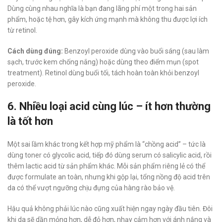
Dùng cùng nhau nghĩa là bạn đang lãng phí một trong hai sản
phẩm, hoặc tệ hơn, gây kích ứng mạnh mà không thu được lợi ích
từ retinol.
Cách dùng đúng:
Benzoyl peroxide dùng vào buổi sáng (sau làm
sạch, trước kem chống nắng) hoặc dùng theo điểm mụn (spot
treatment). Retinol dùng buổi tối, tách hoàn toàn khỏi benzoyl
peroxide.
6. Nhiều loại acid cùng lúc – ít hơn thường
là tốt hơn
Một sai lầm khác trong kết hợp mỹ phẩm là “chồng acid” – tức là
dùng toner có glycolic acid, tiếp đó dùng serum có salicylic acid, rồi
thêm lactic acid từ sản phẩm khác. Mỗi sản phẩm riêng lẻ có thể
được formulate an toàn, nhưng khi gộp lại, tổng nồng độ acid trên
da có thể vượt ngưỡng chịu đựng của hàng rào bảo vệ.
Hậu quả không phải lúc nào cũng xuất hiện ngay ngày đầu tiên. Đôi
khi da sẽ dần mỏng hơn, dễ đỏ hơn, nhạy cảm hơn với ánh nắng và