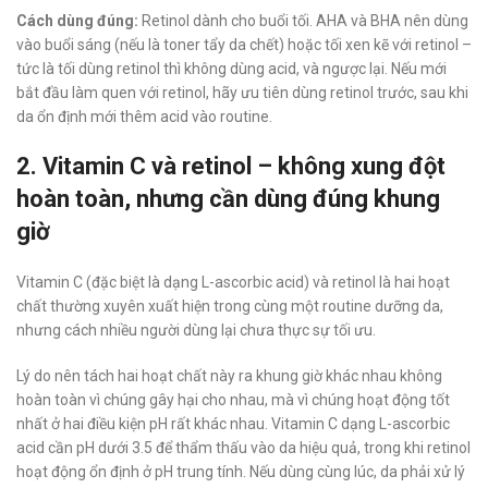
Cách dùng đúng:
Retinol dành cho buổi tối. AHA và BHA nên dùng
vào buổi sáng (nếu là toner tẩy da chết) hoặc tối xen kẽ với retinol –
tức là tối dùng retinol thì không dùng acid, và ngược lại. Nếu mới
bắt đầu làm quen với retinol, hãy ưu tiên dùng retinol trước, sau khi
da ổn định mới thêm acid vào routine.
2. Vitamin C và retinol – không xung đột
hoàn toàn, nhưng cần dùng đúng khung
giờ
Vitamin C (đặc biệt là dạng L-ascorbic acid) và retinol là hai hoạt
chất thường xuyên xuất hiện trong cùng một routine dưỡng da,
nhưng cách nhiều người dùng lại chưa thực sự tối ưu.
Lý do nên tách hai hoạt chất này ra khung giờ khác nhau không
hoàn toàn vì chúng gây hại cho nhau, mà vì chúng hoạt động tốt
nhất ở hai điều kiện pH rất khác nhau. Vitamin C dạng L-ascorbic
acid cần pH dưới 3.5 để thẩm thấu vào da hiệu quả, trong khi retinol
hoạt động ổn định ở pH trung tính. Nếu dùng cùng lúc, da phải xử lý