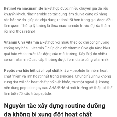
Retinol và niacinamide
là kết hợp được nhiều chuyên gia da liễu
khuyến khích. Niacinamide có tác dụng làm dịu và củng cố hàng
rào bảo vệ da, giúp da chịu đựng retinol tốt hơn trong giai đoạn đầu
làm quen. Thứ tự lý tưởng là thoa niacinamide trước, đợi da thấm
rồi mới thoa retinol.
Vitamin C và vitamin E
kết hợp với nhau theo cơ chế cộng hưởng
chống oxy hóa – vitamin E giúp ổn định vitamin C và gia tăng hiệu
quả bảo vệ da trước tác động của môi trường. Đây là lý do nhiều
serum vitamin C cao cấp thường được formulate cùng vitamin E.
Peptide và hầu hết các hoạt chất khác
– peptide là nhóm hoạt
chất “hiền” và linh hoạt nhất trong skincare. Chúng hầu như không
xung đột với các hoạt chất phổ biến khác, trừ một ngoại lệ: không
nên dùng peptide ngay sau AHA/BHA vì môi trường pH thấp có thể
làm biến đổi cấu trúc peptide.
Nguyên tắc xây dựng routine dưỡng
da không bị xung đột hoạt chất