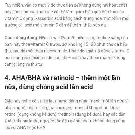
Tuy nhiên, vẫn có một lý do thực tiễn để không dùng hai hoạt chất
này cùng lúc: niacinamide có thể làm giảm hiệu quả hấp thụ của
vitamin C dạng L-ascorbic acid bằng cách trung hòa một phần môi
trường pH acid mà vitamin C cần để thẩm thấu vào da.
Cách dùng đúng:
Nếu cả hai đều xuất hiện trong routine sáng của
bạn, hãy thoa vitamin C trước, đợi khoảng 15–20 phút cho da hấp
thụ, sau đó mới thoa niacinamide. Hoặc đơn giản là dùng vitamin C
buổi sáng và niacinamide buổi tối – cách này thoải mái và không
cần lo lắng về thứ tự.
4. AHA/BHA và retinoid – thêm một lần
nữa, đừng chồng acid lên acid
Điều này nghe có vẻ lặp lại, nhưng đáng nhấn mạnh một lần nữa vì
nhiều người nhầm lẫn giữa các dạng retinoid khác nhau. Dù là
retinol (dạng không kê đơn), tretinoin (dạng kê đơn), hay các dẫn
xuất retinoid khác, nguyên tắc đều giống nhau: không dùng cùng
lúc với AHA hoặc BHA.