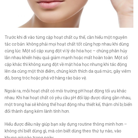
Trước khi đi vào từng cặp hoạt chất cụ thể, cần hiểu một nguyên
tắc cơ bản: không phải mọi hoạt chất tốt cũng hợp nhau khi dùng
cùng lúc. Một số cặp xung đột vì lý do hóa học – chúng phân hủy
lẫn nhau khiến hiệu quả giảm mạnh hoặc mất hoàn toàn. Một số
cặp khác thì không xung đột về mặt hóa học nhưng khi tác động
lên da cùng một thời điểm, chúng kích thích da quá mức, gây viêm
đỏ, bong tróc hoặc phá vỡ hàng rào bảo vệ.
Ngoài ra, mỗi hoạt chất có môi trường pH hoạt động tối ưu khác
nhau. Khi hai hoạt chất có yêu cầu pH đối lập được dùng gần nhau,
một trong hai sẽ không thể hoạt động như thiết kế, thậm chí bị biến
đổi thành dạng kém lành tính hơn.
Hiểu được điều này giúp bạn xây dựng routine thông minh hơn –
không chỉ biết dùng gì, mà còn biết dùng theo thứ tự nào, vào
khung giờ nào trong ngày.