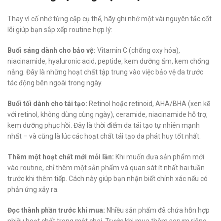
Thay vì cố nhớ từng cặp cụ thể, hãy ghi nhớ một vài nguyên tắc cốt
lõi giúp bạn sắp xếp routine hợp lý:
Buổi sáng dành cho bảo vệ:
Vitamin C (chống oxy hóa),
niacinamide, hyaluronic acid, peptide, kem dưỡng ẩm, kem chống
nắng. Đây là những hoạt chất tập trung vào việc bảo vệ da trước
tác động bên ngoài trong ngày.
Buổi tối dành cho tái tạo:
Retinol hoặc retinoid, AHA/BHA (xen kẽ
với retinol, không dùng cùng ngày), ceramide, niacinamide hỗ trợ,
kem dưỡng phục hồi. Đây là thời điểm da tái tạo tự nhiên mạnh
nhất – và cũng là lúc các hoạt chất tái tạo da phát huy tốt nhất.
Thêm một hoạt chất mới mỗi lần:
Khi muốn đưa sản phẩm mới
vào routine, chỉ thêm một sản phẩm và quan sát ít nhất hai tuần
trước khi thêm tiếp. Cách này giúp bạn nhận biết chính xác nếu có
phản ứng xảy ra.
Đọc thành phần trước khi mua:
Nhiều sản phẩm đã chứa hỗn hợp