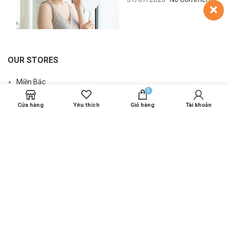
OUR STORES
Miền Bắc
0
Miền Trung
Cửa hàng
Yêu thích
Giỏ hàng
Tài khoản
Miền Nam
Nước ngoài
USEFUL LINKS
Chính sách đại lý karmel
Thông tin sản phẩm Karmel