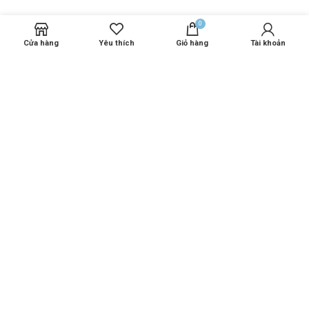
USEFUL LINKS
0
Cửa hàng
Yêu thích
Giỏ hàng
Tài khoản
Chính sách đại lý karmel
Thông tin sản phẩm Karmel
FOOTER MENU
Zalo
Facebook
Messenger
KARMEL
2023 EDIT BY
K-TECH