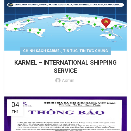
,
,
CHÍNH SÁCH KARMEL
TIN TỨC
TIN TỨC CHUNG
KARMEL – INTERNATIONAL SHIPPING
SERVICE
Admin
04
TH1