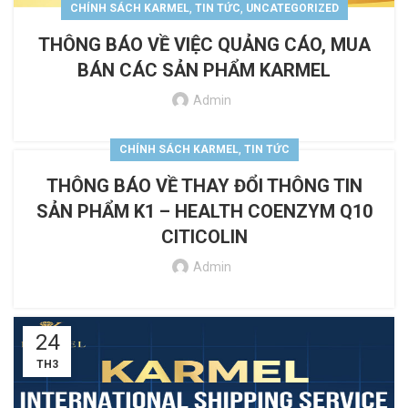
,
,
CHÍNH SÁCH KARMEL
TIN TỨC
UNCATEGORIZED
THÔNG BÁO VỀ VIỆC QUẢNG CÁO, MUA
BÁN CÁC SẢN PHẨM KARMEL
Admin
,
CHÍNH SÁCH KARMEL
TIN TỨC
THÔNG BÁO VỀ THAY ĐỔI THÔNG TIN
SẢN PHẨM K1 – HEALTH COENZYM Q10
CITICOLIN
Admin
24
TH3