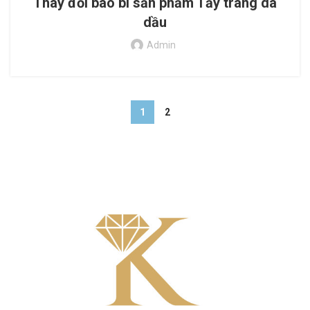
Thay đổi bao bì sản phẩm Tẩy trang da
dầu
Admin
1
2