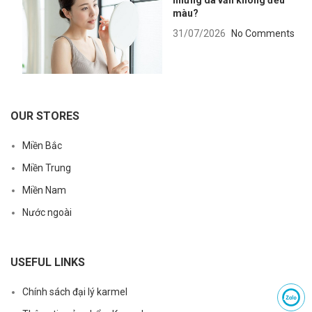
nhưng da vẫn không đều
màu?
31/07/2026
No Comments
OUR STORES
Miền Bắc
Miền Trung
Miền Nam
Nước ngoài
USEFUL LINKS
Chính sách đại lý karmel