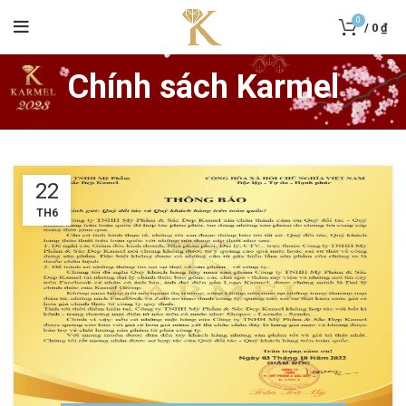
0
/
0
₫
Chính sách Karmel
22
TH6