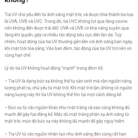
Tia UV chủ yếu đến từ ánh sáng mặt trời, và được chia thành ba loại
là UVA, UVB và UVC. Trong đó, tia UVC không lọt qua tầng ozone
nên không đến được trái đất. UVA và UVB có khả năng xuyên qua
tầng khí quyển, gây ra nhiều tác động tiêu cực đến làn da. Tuy
nhiên, hoạt động của tia UV thường gắn liền với ánh sáng ban ngày,
khi mặt trời tỏa sáng. Vào ban đêm, tác động của tia UV trở nên vô
cùng hạn chế.
Lý do tia UV không hoạt động “mạnh” trong đêm tối:
– Tia UV là dạng bức xạ không thể tự sản sinh mà cần nguồn năng
lượng phát ra, chủ yếu từ mặt trời. Khi mặt trời lặn, không có nguồn
năng lượng này thì tia UV không thể tồn tại một cách đáng kể.
– Bức xạ từ các nguồn khác như mặt trăng và sao cũng không đủ
mạnh để gây hại đáng kể. Mặc dù mặt trăng phản xạ ánh sáng từ
mặt trời, mức độ bức xạ này không đủ mạnh để gây nguy hiểm.
– Tia UV từ các nguồn nhân tạo như ánh sáng đèn cũng rất hạn