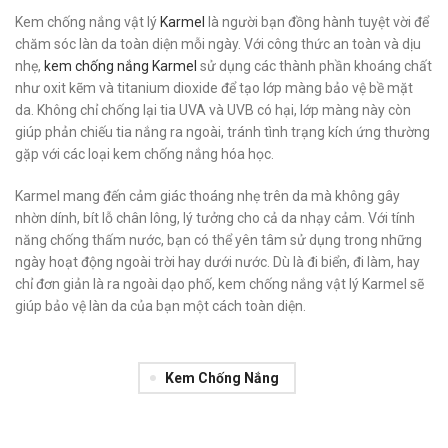
Kem chống nắng vật lý
Karmel
là người bạn đồng hành tuyệt vời để
chăm sóc làn da toàn diện mỗi ngày. Với công thức an toàn và dịu
nhẹ,
kem chống nắng Karmel
sử dụng các thành phần khoáng chất
như oxit kẽm và titanium dioxide để tạo lớp màng bảo vệ bề mặt
da. Không chỉ chống lại tia UVA và UVB có hại, lớp màng này còn
giúp phản chiếu tia nắng ra ngoài, tránh tình trạng kích ứng thường
gặp với các loại kem chống nắng hóa học.
Karmel mang đến cảm giác thoáng nhẹ trên da mà không gây
nhờn dính, bít lỗ chân lông, lý tưởng cho cả da nhạy cảm. Với tính
năng chống thấm nước, bạn có thể yên tâm sử dụng trong những
ngày hoạt động ngoài trời hay dưới nước. Dù là đi biển, đi làm, hay
chỉ đơn giản là ra ngoài dạo phố, kem chống nắng vật lý Karmel sẽ
giúp bảo vệ làn da của bạn một cách toàn diện.
Kem Chống Nắng