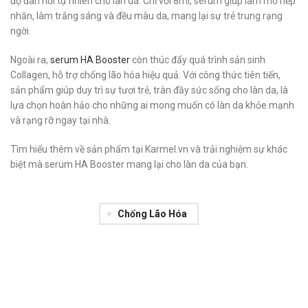
độ đàn hồi tự nhiên cho làn da. Chỉ với 8ml, serum giúp làm mờ nếp
nhăn, làm trắng sáng và đều màu da, mang lại sự trẻ trung rạng
ngời.
Ngoài ra,
serum HA Booster
còn thúc đẩy quá trình sản sinh
Collagen, hỗ trợ chống lão hóa hiệu quả. Với công thức tiên tiến,
sản phẩm giúp duy trì sự tươi trẻ, tràn đầy sức sống cho làn da, là
lựa chọn hoàn hảo cho những ai mong muốn có làn da khỏe mạnh
và rạng rỡ ngay tại nhà.
Tìm hiểu thêm về sản phẩm tại Karmel.vn và trải nghiệm sự khác
biệt mà serum HA Booster mang lại cho làn da của bạn.
Chống Lão Hóa