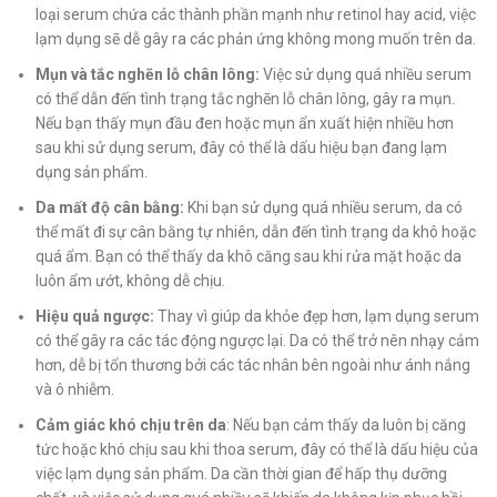
loại serum chứa các thành phần mạnh như retinol hay acid, việc
lạm dụng sẽ dễ gây ra các phản ứng không mong muốn trên da.
Mụn và tắc nghẽn lỗ chân lông:
Việc sử dụng quá nhiều serum
có thể dẫn đến tình trạng tắc nghẽn lỗ chân lông, gây ra mụn.
Nếu bạn thấy mụn đầu đen hoặc mụn ẩn xuất hiện nhiều hơn
sau khi sử dụng serum, đây có thể là dấu hiệu bạn đang lạm
dụng sản phẩm.
Da mất độ cân bằng:
Khi bạn sử dụng quá nhiều serum, da có
thể mất đi sự cân bằng tự nhiên, dẫn đến tình trạng da khô hoặc
quá ẩm. Bạn có thể thấy da khô căng sau khi rửa mặt hoặc da
luôn ẩm ướt, không dễ chịu.
Hiệu quả ngược:
Thay vì giúp da khỏe đẹp hơn, lạm dụng serum
có thể gây ra các tác động ngược lại. Da có thể trở nên nhạy cảm
hơn, dễ bị tổn thương bởi các tác nhân bên ngoài như ánh nắng
và ô nhiễm.
Cảm giác khó chịu trên da
: Nếu bạn cảm thấy da luôn bị căng
tức hoặc khó chịu sau khi thoa serum, đây có thể là dấu hiệu của
việc lạm dụng sản phẩm. Da cần thời gian để hấp thụ dưỡng