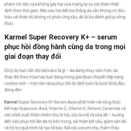
phẩm tốt cần vừa không gây hại vừa mang lại sự cải thiện nhất
định theo thời gian. Nếu sau hai đến ba tháng da vẫn không có dấu
hiệu cải thiện dù không có phản ứng xấu, đó là lúc đánh giá lại công
thức.
Karmel Super Recovery K+ – serum
phục hồi đồng hành cùng da trong mọi
giai đoạn thay đổi
Dù lý do bạn cần đổi skincare là gì – da đang nhạy cảm hơn, da
thay đổi theo mùa hay bạn đang trong giai đoạn chuyển tiếp sang
routine mới – một nền tảng phục hồi ổn định luôn là bước khởi đầu
đúng đắn.
Karmel
Super Recovery K+ Serum được phát triển với công thức
kết hợp Hyaluronic Acid, Vitamin C, Vitamin E, Retinol, Ceramide và
các chiết xuất thiên nhiên như lô hội, cúc la mã và sữa dê – hướng
đến việc phục hồi làn da từ bên trong, cải thiện kết cấu, giảm sần đỏ
và hỗ trợ quá trình tái tạo tế bào. Kết cấu serum nhẹ, thẩm thấu