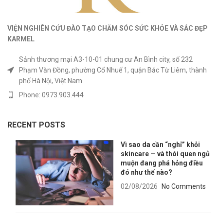
VIỆN NGHIÊN CỨU ĐÀO TẠO CHĂM SÓC SỨC KHỎE
VÀ
SẮC ĐẸP
KARMEL
Sảnh thương mại A3-10-01 chung cư An Bình city, số 232
Phạm Văn Đồng, phường Cổ Nhuế 1, quận Bắc Từ Liêm, thành
phố Hà Nội, Việt Nam
Phone: 0973.903.444
RECENT POSTS
Vì sao da cần “nghỉ” khỏi
skincare — và thói quen ngủ
muộn đang phá hỏng điều
đó như thế nào?
02/08/2026
No Comments