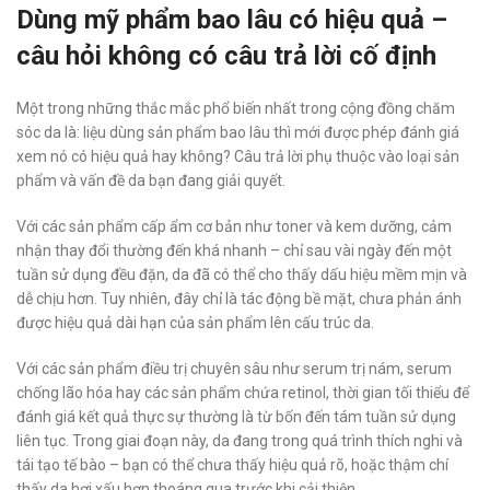
Dùng mỹ phẩm bao lâu có hiệu quả –
câu hỏi không có câu trả lời cố định
Một trong những thắc mắc phổ biến nhất trong cộng đồng chăm
sóc da là: liệu dùng sản phẩm bao lâu thì mới được phép đánh giá
xem nó có hiệu quả hay không? Câu trả lời phụ thuộc vào loại sản
phẩm và vấn đề da bạn đang giải quyết.
Với các sản phẩm cấp ẩm cơ bản như toner và kem dưỡng, cảm
nhận thay đổi thường đến khá nhanh – chỉ sau vài ngày đến một
tuần sử dụng đều đặn, da đã có thể cho thấy dấu hiệu mềm mịn và
dễ chịu hơn. Tuy nhiên, đây chỉ là tác động bề mặt, chưa phản ánh
được hiệu quả dài hạn của sản phẩm lên cấu trúc da.
Với các sản phẩm điều trị chuyên sâu như serum trị nám, serum
chống lão hóa hay các sản phẩm chứa retinol, thời gian tối thiểu để
đánh giá kết quả thực sự thường là từ bốn đến tám tuần sử dụng
liên tục. Trong giai đoạn này, da đang trong quá trình thích nghi và
tái tạo tế bào – bạn có thể chưa thấy hiệu quả rõ, hoặc thậm chí
thấy da hơi xấu hơn thoáng qua trước khi cải thiện.