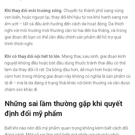
Khi thay đổi môi trường sống.
Chuyển từ thành phố sang vùng
ven biển, hoặc ngược lại, thay đổi khí hậu từ nơi khô hanh sang nơi
ẩm ướt – tất cả đều ảnh hưởng đến cách da hoạt động. Da thích
nghi với môi trường mới thường cần từ hai đến ba tháng, và trong
giai đoạn đó bạn có thể cần điều chỉnh sản phẩm để hỗ trợ quá
trình thích nghi.
Khi có thay đổi nội tiết tố lớn.
Mang thai, sau sinh, giai đoạn kinh
nguyệt không đều hoặc bắt đầu dùng thuốc tránh thai đều có thể
làm da thay đổi rõ rệt. Da bỗng dầu hơn, dễ mụn hơn hoặc nhạy
cảm hơn trong những giai đoạn này không có nghĩa là sản phẩm cũ
tệ đi – mà là da đang ở trạng thái khác với bình thường và cần được
chăm sóc khác đi.
Những sai lầm thường gặp khi quyết
định đổi mỹ phẩm
Biết khi nào nên đổi mỹ phẩm quan trọng không kém biết cách đổi
đúng cách. Một số sai lầm phổ biến mà nhiều người mắc phải: