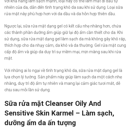
với khả năng làm sạch mạnh, loại này có thể làm mất đi dầu tự
nhiên của da, dẫn đến tình trạng khô da sau khi sử dụng. Loại sữa
rửa mặt này phù hợp hơn với da dầu và da hỗn hợp thiên dầu.
Ngược lại, sữa rửa mặt dạng gel có kết cấu nhẹ nhàng hơn, chứa
các thành phần dưỡng ẩm giúp giữ lại độ ẩm cần thiết cho da. Khi
sử dụng, sữa rửa mặt dạng gel làm sạch da mà không gây khô ráp,
thích hợp cho da nhạy cảm, da khô và da thường. Gel rửa mặt cung
cấp độ ẩm và giúp da duy trì sự mềm mại, mịn màng sau khi rửa
mặt.
Với những ai lo ngại về tình trạng khô da, sữa rửa mặt dạng gel là
lựa chọn lý tưởng. Sản phẩm này giúp làm sạch da một cách nhẹ
nhàng, duy trì độ ẩm tự nhiên và mang lại cảm giác tươi mát, dễ
chịu sau mỗi lần sử dụng.
Sữa rửa mặt Cleanser Oily And
Sensitive Skin Karmel – Làm sạch,
dưỡng ẩm da ấn tượng