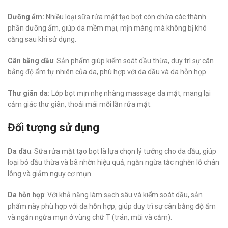
Dưỡng ẩm:
Nhiều loại sữa rửa mặt tạo bọt còn chứa các thành
phần dưỡng ẩm, giúp da mềm mại, mịn màng mà không bị khô
căng sau khi sử dụng.
Cân bằng dầu
: Sản phẩm giúp kiểm soát dầu thừa, duy trì sự cân
bằng độ ẩm tự nhiên của da, phù hợp với da dầu và da hỗn hợp.
Thư giãn da:
Lớp bọt mịn nhẹ nhàng massage da mặt, mang lại
cảm giác thư giãn, thoải mái mỗi lần rửa mặt.
Đối tượng sử dụng
Da dầu
: Sữa rửa mặt tạo bọt là lựa chọn lý tưởng cho da dầu, giúp
loại bỏ dầu thừa và bã nhờn hiệu quả, ngăn ngừa tắc nghẽn lỗ chân
lông và giảm nguy cơ mụn.
Da hỗn hợp
: Với khả năng làm sạch sâu và kiểm soát dầu, sản
phẩm này phù hợp với da hỗn hợp, giúp duy trì sự cân bằng độ ẩm
và ngăn ngừa mụn ở vùng chữ T (trán, mũi và cằm).