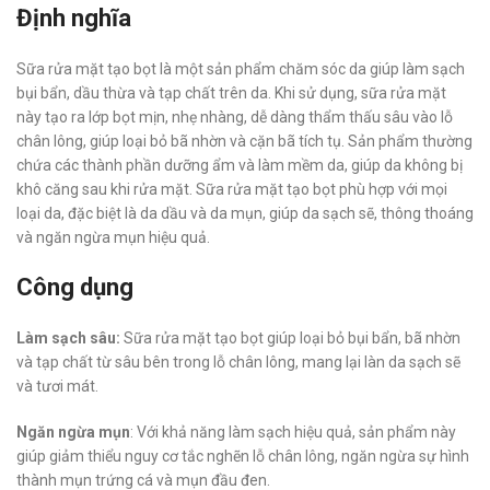
Định nghĩa
Sữa rửa mặt tạo bọt là một sản phẩm chăm sóc da giúp làm sạch
bụi bẩn, dầu thừa và tạp chất trên da. Khi sử dụng, sữa rửa mặt
này tạo ra lớp bọt mịn, nhẹ nhàng, dễ dàng thẩm thấu sâu vào lỗ
chân lông, giúp loại bỏ bã nhờn và cặn bã tích tụ. Sản phẩm thường
chứa các thành phần dưỡng ẩm và làm mềm da, giúp da không bị
khô căng sau khi rửa mặt. Sữa rửa mặt tạo bọt phù hợp với mọi
loại da, đặc biệt là da dầu và da mụn, giúp da sạch sẽ, thông thoáng
và ngăn ngừa mụn hiệu quả.
Công dụng
Làm sạch sâu:
Sữa rửa mặt tạo bọt giúp loại bỏ bụi bẩn, bã nhờn
và tạp chất từ sâu bên trong lỗ chân lông, mang lại làn da sạch sẽ
và tươi mát.
Ngăn ngừa mụn
: Với khả năng làm sạch hiệu quả, sản phẩm này
giúp giảm thiểu nguy cơ tắc nghẽn lỗ chân lông, ngăn ngừa sự hình
thành mụn trứng cá và mụn đầu đen.