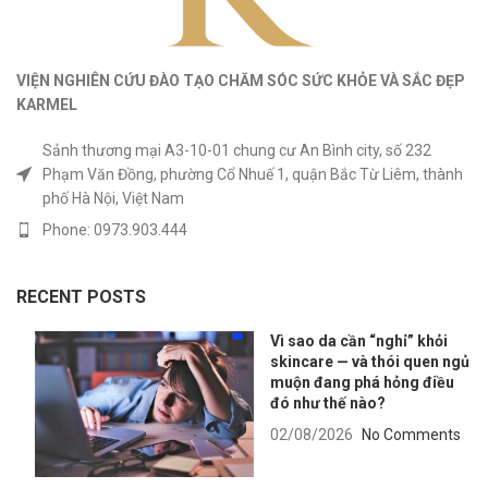
VIỆN NGHIÊN CỨU ĐÀO TẠO CHĂM SÓC SỨC KHỎE
VÀ
SẮC ĐẸP
KARMEL
Sảnh thương mại A3-10-01 chung cư An Bình city, số 232
Phạm Văn Đồng, phường Cổ Nhuế 1, quận Bắc Từ Liêm, thành
phố Hà Nội, Việt Nam
Phone: 0973.903.444
RECENT POSTS
Vì sao da cần “nghỉ” khỏi
skincare — và thói quen ngủ
muộn đang phá hỏng điều
đó như thế nào?
02/08/2026
No Comments