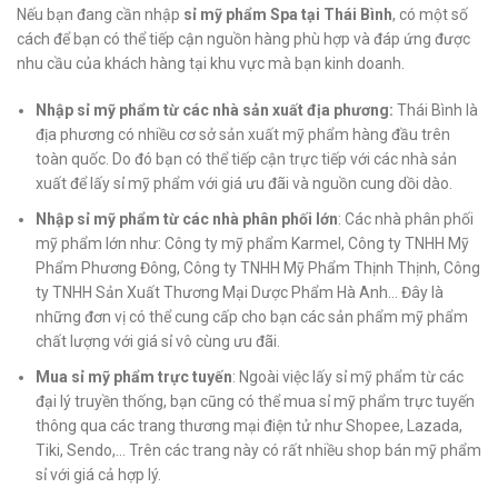
Nếu bạn đang cần nhập
sỉ mỹ phẩm Spa tại Thái Bình
, có một số
cách để bạn có thể tiếp cận nguồn hàng phù hợp và đáp ứng được
nhu cầu của khách hàng tại khu vực mà bạn kinh doanh.
Nhập sỉ mỹ phẩm từ các nhà sản xuất địa phương:
Thái Bình là
địa phương có nhiều cơ sở sản xuất mỹ phẩm hàng đầu trên
toàn quốc. Do đó bạn có thể tiếp cận trực tiếp với các nhà sản
xuất để lấy sỉ mỹ phẩm với giá ưu đãi và nguồn cung dồi dào.
Nhập sỉ mỹ phẩm từ các nhà phân phối lớn
: Các nhà phân phối
mỹ phẩm lớn như: Công ty mỹ phẩm Karmel, Công ty TNHH Mỹ
Phẩm Phương Đông, Công ty TNHH Mỹ Phẩm Thịnh Thịnh, Công
ty TNHH Sản Xuất Thương Mại Dược Phẩm Hà Anh… Đây là
những đơn vị có thể cung cấp cho bạn các sản phẩm mỹ phẩm
chất lượng với giá sỉ vô cùng ưu đãi.
Mua sỉ mỹ phẩm trực tuyến
: Ngoài việc lấy sỉ mỹ phẩm từ các
đại lý truyền thống, bạn cũng có thể mua sỉ mỹ phẩm trực tuyến
thông qua các trang thương mại điện tử như Shopee, Lazada,
Tiki, Sendo,… Trên các trang này có rất nhiều shop bán mỹ phẩm
sỉ với giá cả hợp lý.