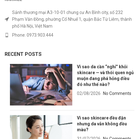
Sảnh thương mại A3-10-01 chung cư An Bình city, số 232
Phạm Văn Đồng, phường Cổ Nhuế 1, quận Bắc Từ Liêm, thành
phố Hà Nội, Việt Nam
Phone: 0973.903.444
RECENT POSTS
Vì sao da cần “nghỉ” khỏi
skincare — và thói quen ngủ
muộn đang phá hỏng điều
đó như thế nào?
02/08/2026
No Comments
Vì sao skincare đều đặn
nhưng da vẫn không đều
màu?
31/07/2026
No Comments