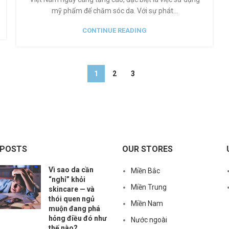
mỹ phẩm để chăm sóc da. Với sự phát...
CONTINUE READING
1
2
3
 POSTS
OUR STORES
Vì sao da cần
Miền Bắc
“nghỉ” khỏi
Miền Trung
skincare — và
thói quen ngủ
Miền Nam
muộn đang phá
hỏng điều đó như
Nước ngoài
thế nào?