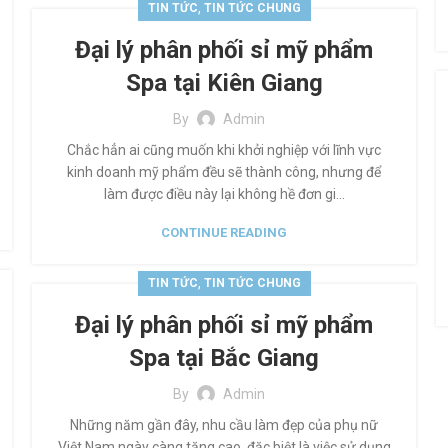
,
TIN TỨC
TIN TỨC CHUNG
Đại lý phân phối sỉ mỹ phẩm
Spa tại Kiên Giang
By
Admin
Chắc hẳn ai cũng muốn khi khởi nghiệp với lĩnh vực
kinh doanh mỹ phẩm đều sẽ thành công, nhưng để
làm được điều này lại không hề đơn gi...
CONTINUE READING
,
TIN TỨC
TIN TỨC CHUNG
Đại lý phân phối sỉ mỹ phẩm
Spa tại Bắc Giang
By
Admin
Những năm gần đây, nhu cầu làm đẹp của phụ nữ
Việt Nam ngày càng tăng cao, đặc biệt là việc sử dụng