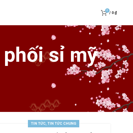
0
/
0
₫
 phối sỉ mỹ
,
TIN TỨC
TIN TỨC CHUNG