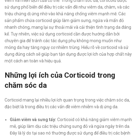
viêm và miễn dịch của cơ thể. Trong chăm sóc da, corticoid được
sử dụng phổ biến để điều trị các vấn đề như viêm da, chàm, và các
triệu chứng dị ứng nhờ vào khả năng chống viêm mạnh mẽ. Các
sản phẩm chứa corticoid giúp làm giảm sưng, ngứa và mẩn đỏ
nhanh chóng, mang lại sự thoải mái và cải thiện tình trạng da đáng
kể. Tuy nhiên, việc sử dụng corticoid cần được hướng dẫn bởi
chuyên gia để tránh các tác dụng phụ không mong muốn như
mỏng da hay tăng nguy cơ nhiễm trùng. Hiểu rõ về corticoid và sử
dụng đúng cách sẽ giúp bạn tận dụng được lợi ích của hợp chất này
một cách an toàn và hiệu quả.
Những lợi ích của Corticoid trong
chăm sóc da
Corticoid mang lại nhiều lợi ích quan trọng trong việc chăm sóc da,
đặc biệt là trong điều trị các vấn đề viêm nhiễm và dị ứng da.
Giảm viêm và sưng tấy:
Corticoid có khả năng giảm viêm mạnh
mẽ, giúp làm dịu các triệu chứng sưng đỏ và ngứa ngáy trên da.
Đây là lý do tại sao nó thường được sử dụng để điều trị các bệnh