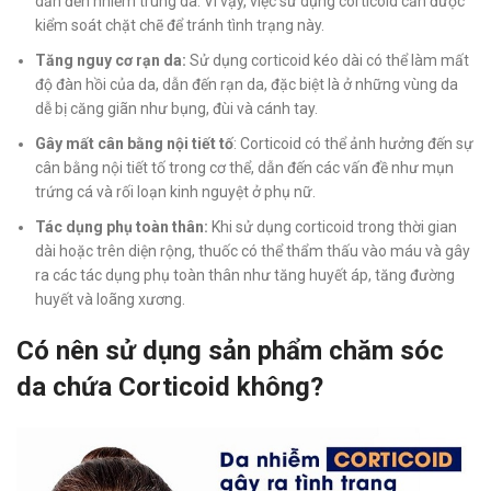
dẫn đến nhiễm trùng da. Vì vậy, việc sử dụng corticoid cần được
kiểm soát chặt chẽ để tránh tình trạng này.
Tăng nguy cơ rạn da:
Sử dụng corticoid kéo dài có thể làm mất
độ đàn hồi của da, dẫn đến rạn da, đặc biệt là ở những vùng da
dễ bị căng giãn như bụng, đùi và cánh tay.
Gây mất cân bằng nội tiết tố
: Corticoid có thể ảnh hưởng đến sự
cân bằng nội tiết tố trong cơ thể, dẫn đến các vấn đề như mụn
trứng cá và rối loạn kinh nguyệt ở phụ nữ.
Tác dụng phụ toàn thân:
Khi sử dụng corticoid trong thời gian
dài hoặc trên diện rộng, thuốc có thể thẩm thấu vào máu và gây
ra các tác dụng phụ toàn thân như tăng huyết áp, tăng đường
huyết và loãng xương.
Có nên sử dụng sản phẩm chăm sóc
da chứa Corticoid không?