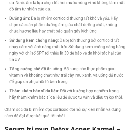
da. Nước ấm là lựa chọn tốt hơn nước nóng vì nó không làm mất
độ ẩm tự nhiên của da.
Dưỡng ẩm:
Da bị nhiễm corticoid thường rất khô và yếu. Hãy
chọn các sản phẩm dưỡng ẩm giàu chất dưỡng chất, không
chứa hương liệu hay chất bảo quản gây kích ứng.
Sử dụng kem chống nắng:
Da bị tổn thương bởi corticoid rất
nhạy cảm với ánh nắng mặt trời. Sử dụng kem chống nắng hàng
ngày với chỉ số SPF tối thiểu là 30 để bảo vệ da khỏi tác hại của
tia UV.
Tăng cường chế độ ăn uống
: Bổ sung các thực phẩm giàu
vitamin và khoáng chất như trái cây, rau xanh, và uống đủ nước
để giúp da phục hồi từ bên trong.
Thăm khám bác sĩ da liễu:
Đối với trường hợp nghiêm trọng,
hãy thăm khám bác sĩ da liễu để được tư vấn và điều trị kịp thời.
Chăm sóc da bị nhiễm độc corticoid đòi hỏi sự kiên nhẫn và đúng
cách để đạt được kết quả tốt nhất.
Serum trị mụn Detox Acnes Karmel –