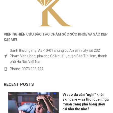
VIỆN NGHIÊN CỨU ĐÀO TẠO CHĂM SÓC SỨC KHỎE
VÀ
SẮC ĐẸP
KARMEL
Sảnh thương mại A3-10-01 chung cư An Bình city, số 232
Phạm Văn Đồng, phường Cổ Nhuế 1, quận Bắc Từ Liêm, thành
phố Hà Nội, Việt Nam
Phone: 0973.903.444
RECENT POSTS
Vì sao da cần “nghỉ” khỏi
skincare — và thói quen ngủ
muộn đang phá hỏng điều
đó như thế nào?