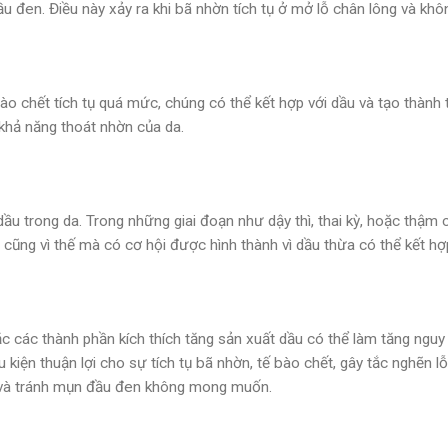
 đen. Điều này xảy ra khi bã nhờn tích tụ ở mở lỗ chân lông và khôn
 bào chết tích tụ quá mức, chúng có thể kết hợp với dầu và tạo thành 
khả năng thoát nhờn của da.
u trong da. Trong những giai đoạn như dậy thì, thai kỳ, hoặc thậm 
ũng vì thế mà có cơ hội được hình thành vì dầu thừa có thể kết hợp
 các thành phần kích thích tăng sản xuất dầu có thể làm tăng ng
u kiện thuận lợi cho sự tích tụ bã nhờn, tế bào chết, gây tắc nghẽn
h và tránh mụn đầu đen không mong muốn.