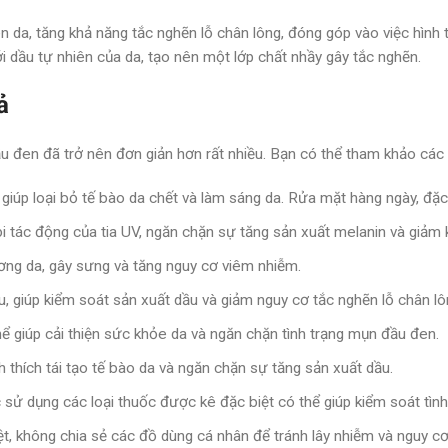
n da, tăng khả năng tắc nghẽn lỗ chân lông, đóng góp vào việc hình
ới dầu tự nhiên của da, tạo nên một lớp chất nhầy gây tắc nghẽn.
ả
ầu đen đã trở nên đơn giản hơn rất nhiều. Bạn có thể tham khảo các
 giúp loại bỏ tế bào da chết và làm sáng da. Rửa mặt hàng ngày, đặc 
 tác động của tia UV, ngăn chặn sự tăng sản xuất melanin và giảm 
ương da, gây sưng và tăng nguy cơ viêm nhiễm.
giúp kiểm soát sản xuất dầu và giảm nguy cơ tắc nghẽn lỗ chân lô
hể giúp cải thiện sức khỏe da và ngăn chặn tình trạng mụn đầu đen.
 thích tái tạo tế bào da và ngăn chặn sự tăng sản xuất dầu.
 sử dụng các loại thuốc được kê đặc biệt có thể giúp kiểm soát tìn
, không chia sẻ các đồ dùng cá nhân để tránh lây nhiễm và nguy cơ