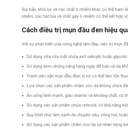
Bụi bẩn, khói xe và các chất ô nhiễm khác có thể bám lê
nhiễm, các hạt bụi và chất gây ô nhiễm có thể kết hợp v
Cách điều trị mụn đầu đen hiệu qu
Với sự phát triển của công nghệ làm đẹp, việc trị mụn đ
Sử dụng sữa rửa mặt chứa axit salicylic hoặc glycolic
Sử dụng kem chống nắng hàng ngày để bảo vệ da khỏi
Tránh việc nặn mụn đầu đen, vì nó có thể làm tổn th
Lựa chọn các sản phẩm chăm sóc da không chứa dầu, 
Ăn uống lành mạnh, giàu vitamin và khoáng chất, có t
Sử dụng các sản phẩm chứa retinoid, có khả năng kích
Quy trình như làm sạch da chuyên sâu, xông hơi, hoặc
Sử dụng các sản phẩm chăm sóc da cá nhân riêng biệt