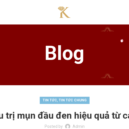
Blog
,
TIN TỨC
TIN TỨC CHUNG
u trị mụn đầu đen hiệu quả từ 
Posted by
Admin