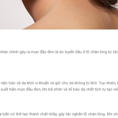
hân chính gây ra mụn đầu đen là do tuyến dầu ở lỗ chân lông bị tắ
 việc bảo vệ da khỏi vi khuẩn và giữ cho da không bị khô. Tuy nhiên,
xuất hiện mụn đầu đen, khi bã nhờn và tế bào da chết tích tụ tạo n
i bẩn có thể tạo thành chất nhầy, gây tắc nghẽn lỗ chân lông. Khi chấ