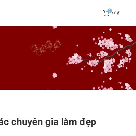
0
/
0
₫
các chuyên gia làm đẹp