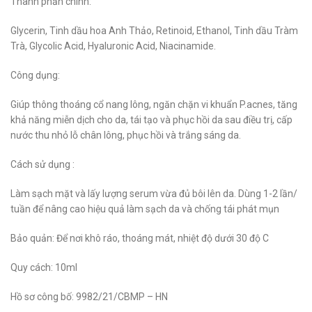
Thành phần chính:
Glycerin, Tinh dầu hoa Anh Thảo, Retinoid, Ethanol, Tinh dầu Tràm
Trà, Glycolic Acid, Hyaluronic Acid, Niacinamide.
Công dụng:
Giúp thông thoáng cổ nang lông, ngăn chặn vi khuẩn P.acnes, tăng
khả năng miễn dịch cho da, tái tạo và phục hồi da sau điều trị, cấp
nước thu nhỏ lỗ chân lông, phục hồi và trắng sáng da.
Cách sử dụng :
Làm sạch mặt và lấy lượng serum vừa đủ bôi lên da. Dùng 1-2 lần/
tuần để nâng cao hiệu quả làm sạch da và chống tái phát mụn
Bảo quản: Để nơi khô ráo, thoáng mát, nhiệt độ dưới 30 độ C
Quy cách: 10ml
Hồ sơ công bố: 9982/21/CBMP – HN