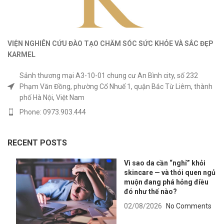
VIỆN NGHIÊN CỨU ĐÀO TẠO CHĂM SÓC SỨC KHỎE
VÀ
SẮC ĐẸP
KARMEL
Sảnh thương mại A3-10-01 chung cư An Bình city, số 232
Phạm Văn Đồng, phường Cổ Nhuế 1, quận Bắc Từ Liêm, thành
phố Hà Nội, Việt Nam
Phone: 0973.903.444
RECENT POSTS
Vì sao da cần “nghỉ” khỏi
skincare — và thói quen ngủ
muộn đang phá hỏng điều
đó như thế nào?
02/08/2026
No Comments