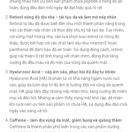
chùng nhão nên ưu tiên sản phẩm chứa peptide ở nồng độ an
toàn, dùng đều đặn mỗi ngày để đạt hiệu quả rõ rệt.
Retinol nồng độ dịu nhẹ – tái tạo da và làm mờ nếp nhăn
Retinol từ lâu đã được biết đến như một thành phần vàng trong
việc cải thiện nếp nhăn và thúc đẩy chu kỳ tái tạo da. Tuy nhiên,
với vùng mắt mỏng nhẹ, cần lựa chọn loại retinol có nồng độ
thấp, được kết hợp với các chất làm dịu như vitamin E hoặc
panthenol để đảm bảo độ an toàn. Sử dụng đúng cách, retinol
giúp cải thiện rõ rệt tình trạng vết chân chim, đồng thời tăng
cường độ đều màu và độ mịn của vùng da quanh mắt.
Hyaluronic Acid – cấp ẩm sâu, phục hồi độ đầy tự nhiên
Hyaluronic Acid (HA) là phân tử có khả năng ngậm nước cực
cao, giúp da luôn duy trì độ ẩm lý tưởng. Đối với vùng da quanh
mắt, HA giúp làm đầy những nếp nhăn nhỏ, tăng cường độ mềm
mại và đàn hồi. Những ai cảm thấy vùng mắt khô ráp, dễ nhăn
khi cười nên ưu tiên sản phẩm có chứa HA, sử dụng đều đặn mỗi
ngày vào sáng và tối.
Caffeine – làm dịu vùng da mắt, giảm bọng và quầng thâm
Caffeine là thành phần phổ biến trong các sản phẩm dưỡng