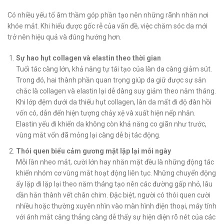
Có nhiều yếu tố âm thầm góp phần tạo nên những rãnh nhăn nơi
khóe mắt. Khi hiểu được gốc rễ của vấn đề, việc chăm sóc da mới
trở nên hiệu quả và đúng hướng hơn.
Sự hao hụt collagen và elastin theo thời gian
Tuổi tác càng lớn, khả năng tự tái tạo của làn da càng giảm sút.
Trong đó, hai thành phần quan trọng giúp da giữ được sự săn
chắc là collagen và elastin lại dễ dàng suy giảm theo năm tháng.
Khi lớp đệm dưới da thiếu hụt collagen, làn da mất đi độ đàn hồi
vốn có, dẫn đến hiện tượng chảy xệ và xuất hiện nếp nhăn.
Elastin yếu đi khiến da không còn khả năng co giãn như trước,
vùng mắt vốn đã mỏng lại càng dễ bị tác động.
Thói quen biểu cảm gương mặt lặp lại mỗi ngày
Mỗi lần nheo mắt, cười lớn hay nhăn mặt đều là những động tác
khiến nhóm cơ vùng mắt hoạt động liên tục. Những chuyển động
ấy lặp đi lặp lại theo năm tháng tạo nên các đường gấp nhỏ, lâu
dần hằn thành vết chân chim. Đặc biệt, người có thói quen cười
nhiều hoặc thường xuyên nhìn vào màn hình điện thoại, máy tính
với ánh mắt căng thẳng càng dễ thấy sự hiện diện rõ nét của các