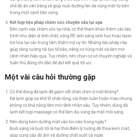
chế độ ăn cân bằng sẽ giúp nuôi dưỡng làn da vùng mắt từ bên
trong một cách bền vững.
Kết hợp liệu pháp chăm sóc chuyên sâu tại spa
Bên cạnh việc chăm sóc tại nhà, có thể tham khảo thêm các liệu
trình như điện di tinh chất, sóng RF, ánh sáng sinh học hoặc laser
trẻ hóa tại các trung tâm thẩm mỹ uy tín. Những liệu pháp này
giúp tăng cường tái tạo tế bào, nâng cơ vùng mắt và làm mờ
rãnh nhăn hiệu quả. Tuy nhiên, nên chọn cơ sở chuyên nghiệp và
tuân thủ đúng chỉ dẫn để đạt kết quả tối ưu.
Một vài câu hỏi thường gặp
Có thể dùng đá lạnh để giảm vết chân chim ở mắt không?
Đá lạnh giúp se khít lỗ chân lông, cải thiện tuần hoàn máu nhưng
không có khả năng làm mờ rãnh nhăn sâu. Tuy nhiên, dùng đá
lạnh kết hợp massage có thể làm dịu vùng da mắt mỗi sáng.
Nên dùng kem dưỡng mắt vào lúc nào trong ngày?
Buổi sáng và buổi tối là hai thời điểm lý tưởng để thoa kem mắt,
giúp cung cấp độ ẩm và dưỡng chất suốt cả ngày.