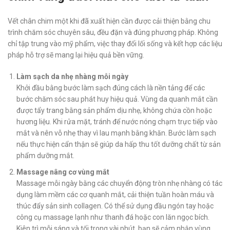
Vết chân chim một khi đã xuất hiện cần được cải thiện bằng chu
trình chăm sóc chuyên sâu, đều đặn và đúng phương pháp. Không
chỉ tập trung vào mỹ phẩm, việc thay đổi lối sống và kết hợp các liệu
pháp hỗ trợ sẽ mang lại hiệu quả bền vững.
Làm sạch da nhẹ nhàng mỗi ngày
Khởi đầu bằng bước làm sạch đúng cách là nền tảng để các
bước chăm sóc sau phát huy hiệu quả. Vùng da quanh mắt cần
được tẩy trang bằng sản phẩm dịu nhẹ, không chứa cồn hoặc
hương liệu. Khi rửa mặt, tránh để nước nóng chạm trực tiếp vào
mắt và nên vỗ nhẹ thay vì lau mạnh bằng khăn. Bước làm sạch
nếu thực hiện cẩn thận sẽ giúp da hấp thu tốt dưỡng chất từ sản
phẩm dưỡng mắt.
Massage nâng cơ vùng mắt
Massage mỗi ngày bằng các chuyển động tròn nhẹ nhàng có tác
dụng làm mềm các cơ quanh mắt, cải thiện tuần hoàn máu và
thúc đẩy sản sinh collagen. Có thể sử dụng đầu ngón tay hoặc
công cụ massage lạnh như thanh đá hoặc con lăn ngọc bích.
Kiên trì mỗi sáng và tối trong vài phút, bạn sẽ cảm nhận vùng