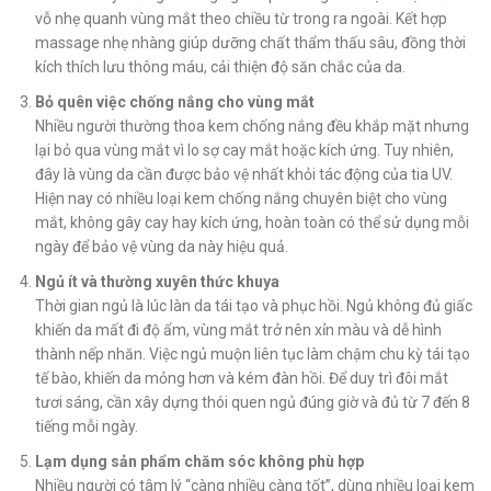
vỗ nhẹ quanh vùng mắt theo chiều từ trong ra ngoài. Kết hợp
massage nhẹ nhàng giúp dưỡng chất thẩm thấu sâu, đồng thời
kích thích lưu thông máu, cải thiện độ săn chắc của da.
Bỏ quên việc chống nắng cho vùng mắt
Nhiều người thường thoa kem chống nắng đều khắp mặt nhưng
lại bỏ qua vùng mắt vì lo sợ cay mắt hoặc kích ứng. Tuy nhiên,
đây là vùng da cần được bảo vệ nhất khỏi tác động của tia UV.
Hiện nay có nhiều loại kem chống nắng chuyên biệt cho vùng
mắt, không gây cay hay kích ứng, hoàn toàn có thể sử dụng mỗi
ngày để bảo vệ vùng da này hiệu quả.
Ngủ ít và thường xuyên thức khuya
Thời gian ngủ là lúc làn da tái tạo và phục hồi. Ngủ không đủ giấc
khiến da mất đi độ ẩm, vùng mắt trở nên xỉn màu và dễ hình
thành nếp nhăn. Việc ngủ muộn liên tục làm chậm chu kỳ tái tạo
tế bào, khiến da mỏng hơn và kém đàn hồi. Để duy trì đôi mắt
tươi sáng, cần xây dựng thói quen ngủ đúng giờ và đủ từ 7 đến 8
tiếng mỗi ngày.
Lạm dụng sản phẩm chăm sóc không phù hợp
Nhiều người có tâm lý “càng nhiều càng tốt”, dùng nhiều loại kem