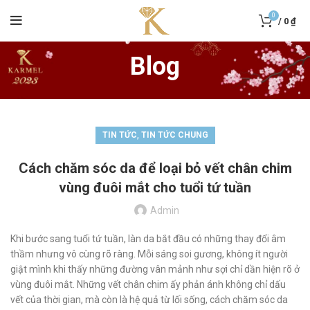
0
/
0
₫
Blog
,
TIN TỨC
TIN TỨC CHUNG
Cách chăm sóc da để loại bỏ vết chân chim
vùng đuôi mắt cho tuổi tứ tuần
Admin
Khi bước sang tuổi tứ tuần, làn da bắt đầu có những thay đổi âm
thầm nhưng vô cùng rõ ràng. Mỗi sáng soi gương, không ít người
giật mình khi thấy những đường vân mảnh như sợi chỉ dần hiện rõ ở
vùng đuôi mắt. Những vết chân chim ấy phản ánh không chỉ dấu
vết của thời gian, mà còn là hệ quả từ lối sống, cách chăm sóc da