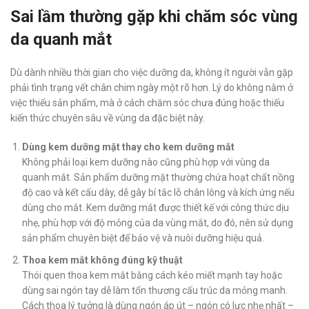
Sai lầm thường gặp khi chăm sóc vùng
da quanh mắt
Dù dành nhiều thời gian cho việc dưỡng da, không ít người vẫn gặp
phải tình trạng vết chân chim ngày một rõ hơn. Lý do không nằm ở
việc thiếu sản phẩm, mà ở cách chăm sóc chưa đúng hoặc thiếu
kiến thức chuyên sâu về vùng da đặc biệt này.
Dùng kem dưỡng mặt thay cho kem dưỡng mắt
Không phải loại kem dưỡng nào cũng phù hợp với vùng da
quanh mắt. Sản phẩm dưỡng mặt thường chứa hoạt chất nồng
độ cao và kết cấu dày, dễ gây bí tắc lỗ chân lông và kích ứng nếu
dùng cho mắt. Kem dưỡng mắt được thiết kế với công thức dịu
nhẹ, phù hợp với độ mỏng của da vùng mắt, do đó, nên sử dụng
sản phẩm chuyên biệt để bảo vệ và nuôi dưỡng hiệu quả.
Thoa kem mắt không đúng kỹ thuật
Thói quen thoa kem mắt bằng cách kéo miết mạnh tay hoặc
dùng sai ngón tay dễ làm tổn thương cấu trúc da mỏng manh.
Cách thoa lý tưởng là dùng ngón áp út – ngón có lực nhẹ nhất –