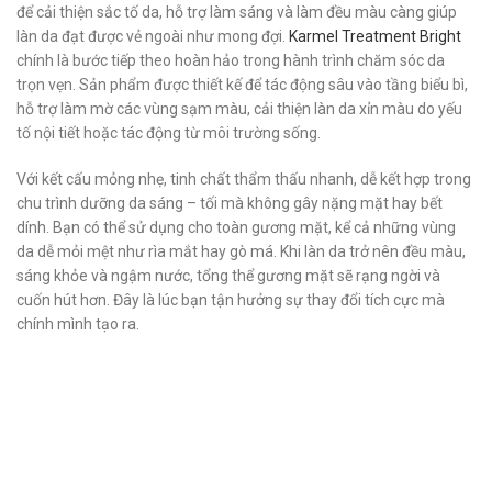
để cải thiện sắc tố da, hỗ trợ làm sáng và làm đều màu càng giúp
làn da đạt được vẻ ngoài như mong đợi.
Karmel Treatment Bright
chính là bước tiếp theo hoàn hảo trong hành trình chăm sóc da
trọn vẹn. Sản phẩm được thiết kế để tác động sâu vào tầng biểu bì,
hỗ trợ làm mờ các vùng sạm màu, cải thiện làn da xỉn màu do yếu
tố nội tiết hoặc tác động từ môi trường sống.
Với kết cấu mỏng nhẹ, tinh chất thẩm thấu nhanh, dễ kết hợp trong
chu trình dưỡng da sáng – tối mà không gây nặng mặt hay bết
dính. Bạn có thể sử dụng cho toàn gương mặt, kể cả những vùng
da dễ mỏi mệt như rìa mắt hay gò má. Khi làn da trở nên đều màu,
sáng khỏe và ngậm nước, tổng thể gương mặt sẽ rạng ngời và
cuốn hút hơn. Đây là lúc bạn tận hưởng sự thay đổi tích cực mà
chính mình tạo ra.