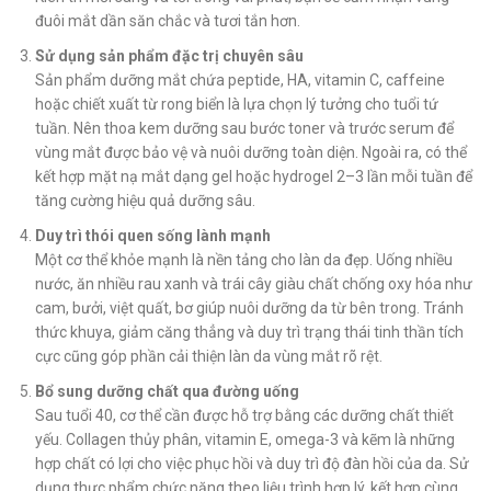
đuôi mắt dần săn chắc và tươi tắn hơn.
Sử dụng sản phẩm đặc trị chuyên sâu
Sản phẩm dưỡng mắt chứa peptide, HA, vitamin C, caffeine
hoặc chiết xuất từ rong biển là lựa chọn lý tưởng cho tuổi tứ
tuần. Nên thoa kem dưỡng sau bước toner và trước serum để
vùng mắt được bảo vệ và nuôi dưỡng toàn diện. Ngoài ra, có thể
kết hợp mặt nạ mắt dạng gel hoặc hydrogel 2–3 lần mỗi tuần để
tăng cường hiệu quả dưỡng sâu.
Duy trì thói quen sống lành mạnh
Một cơ thể khỏe mạnh là nền tảng cho làn da đẹp. Uống nhiều
nước, ăn nhiều rau xanh và trái cây giàu chất chống oxy hóa như
cam, bưởi, việt quất, bơ giúp nuôi dưỡng da từ bên trong. Tránh
thức khuya, giảm căng thẳng và duy trì trạng thái tinh thần tích
cực cũng góp phần cải thiện làn da vùng mắt rõ rệt.
Bổ sung dưỡng chất qua đường uống
Sau tuổi 40, cơ thể cần được hỗ trợ bằng các dưỡng chất thiết
yếu. Collagen thủy phân, vitamin E, omega-3 và kẽm là những
hợp chất có lợi cho việc phục hồi và duy trì độ đàn hồi của da. Sử
dụng thực phẩm chức năng theo liệu trình hợp lý, kết hợp cùng