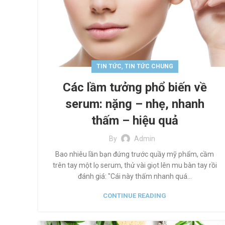
,
TIN TỨC
TIN TỨC CHUNG
Các lầm tưởng phổ biến về
serum: nặng – nhẹ, nhanh
thấm – hiệu quả
By
Admin
Bao nhiêu lần bạn đứng trước quầy mỹ phẩm, cầm
trên tay một lọ serum, thử vài giọt lên mu bàn tay rồi
đánh giá: "Cái này thấm nhanh quá...
CONTINUE READING