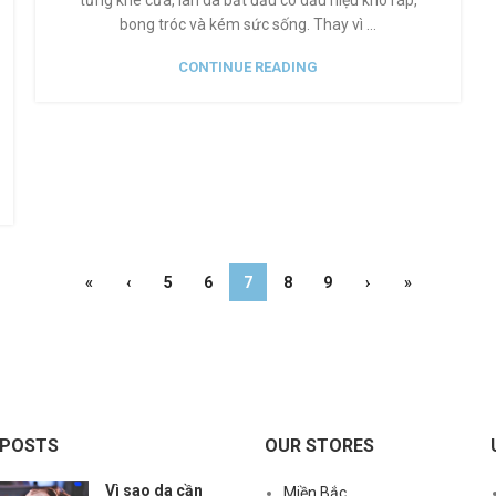
từng khe cửa, làn da bắt đầu có dấu hiệu khô ráp,
bong tróc và kém sức sống. Thay vì ...
CONTINUE READING
«
‹
5
6
7
8
9
›
»
 POSTS
OUR STORES
Vì sao da cần
Miền Bắc