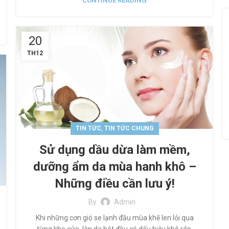
CONTINUE READING
20
TH12
,
TIN TỨC
TIN TỨC CHUNG
Sử dụng dầu dừa làm mềm,
dưỡng ẩm da mùa hanh khô –
Những điều cần lưu ý!
By
Admin
Khi những cơn gió se lạnh đầu mùa khẽ len lỏi qua