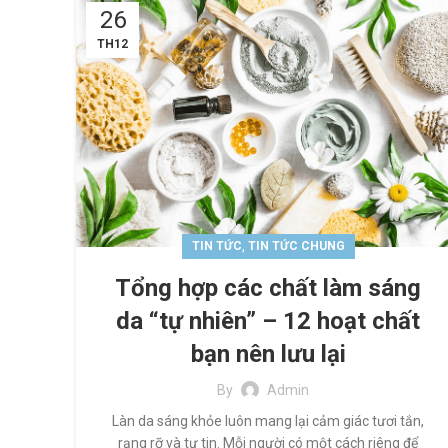
26
TH12
,
TIN TỨC
TIN TỨC CHUNG
Tổng hợp các chất làm sáng
da “tự nhiên” – 12 hoạt chất
bạn nên lưu lại
By
Admin
Làn da sáng khỏe luôn mang lại cảm giác tươi tắn,
rạng rỡ và tự tin. Mỗi người có một cách riêng để