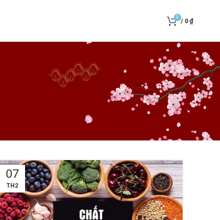
0
/
0
₫
07
TH2