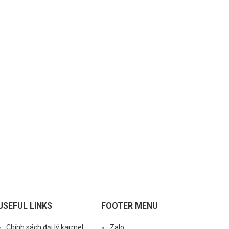
USEFUL LINKS
FOOTER MENU
Chính sách đại lý karmel
Zalo