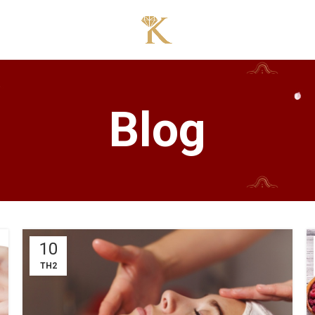
Blog
10
TH2