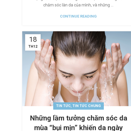
chăm sóc làn da của mình, và những ...
CONTINUE READING
18
TH12
,
TIN TỨC
TIN TỨC CHUNG
Những lầm tưởng chăm sóc da
mùa “bụi mịn” khiến da ngày