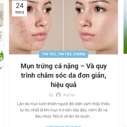
24
TH12
,
TIN TỨC
TIN TỨC CHUNG
Mụn trứng cá nặng – Và quy
trình chăm sóc da đơn giản,
hiệu quả
By
Admin
Làn da mụn luôn khiến người đối diện cảm thấy thiếu
tự tin, nhất là khi mụn trở nên dày đặc, viêm đỏ và
đau nhức. Nỗi lo về làn da dườn...