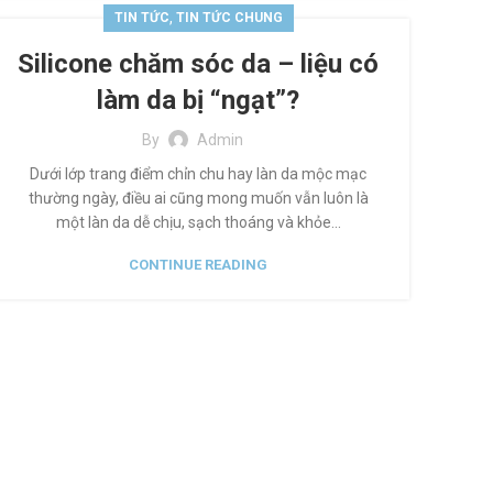
,
TIN TỨC
TIN TỨC CHUNG
Silicone chăm sóc da – liệu có
làm da bị “ngạt”?
By
Admin
Dưới lớp trang điểm chỉn chu hay làn da mộc mạc
thường ngày, điều ai cũng mong muốn vẫn luôn là
một làn da dễ chịu, sạch thoáng và khỏe...
CONTINUE READING