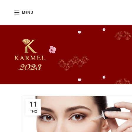
MENU
11
TH2