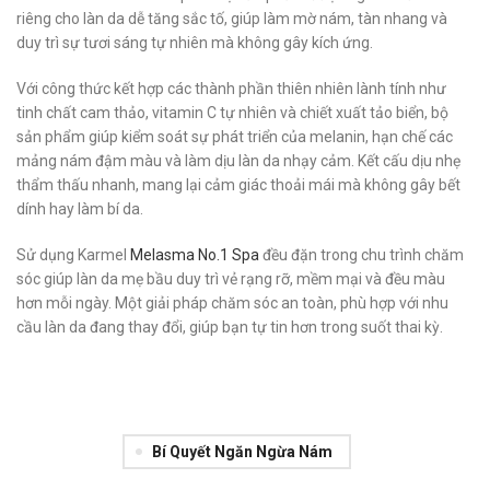
riêng cho làn da dễ tăng sắc tố, giúp làm mờ nám, tàn nhang và
duy trì sự tươi sáng tự nhiên mà không gây kích ứng.
Với công thức kết hợp các thành phần thiên nhiên lành tính như
tinh chất cam thảo, vitamin C tự nhiên và chiết xuất tảo biển, bộ
sản phẩm giúp kiểm soát sự phát triển của melanin, hạn chế các
mảng nám đậm màu và làm dịu làn da nhạy cảm. Kết cấu dịu nhẹ
thẩm thấu nhanh, mang lại cảm giác thoải mái mà không gây bết
dính hay làm bí da.
Sử dụng Karmel
Melasma No.1 Spa
đều đặn trong chu trình chăm
sóc giúp làn da mẹ bầu duy trì vẻ rạng rỡ, mềm mại và đều màu
hơn mỗi ngày. Một giải pháp chăm sóc an toàn, phù hợp với nhu
cầu làn da đang thay đổi, giúp bạn tự tin hơn trong suốt thai kỳ.
Bí Quyết Ngăn Ngừa Nám