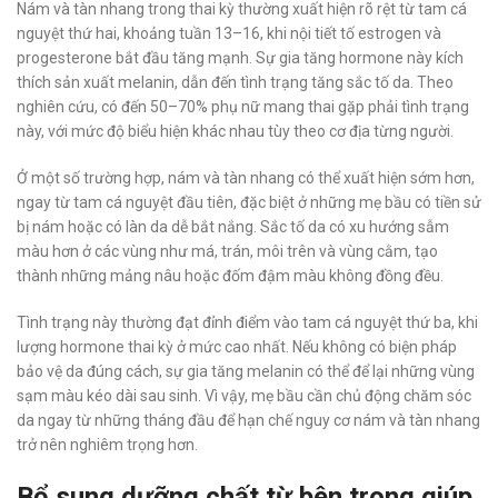
Nám và tàn nhang trong thai kỳ thường xuất hiện rõ rệt từ tam cá
nguyệt thứ hai, khoảng tuần 13–16, khi nội tiết tố estrogen và
progesterone bắt đầu tăng mạnh. Sự gia tăng hormone này kích
thích sản xuất melanin, dẫn đến tình trạng tăng sắc tố da. Theo
nghiên cứu, có đến 50–70% phụ nữ mang thai gặp phải tình trạng
này, với mức độ biểu hiện khác nhau tùy theo cơ địa từng người.
Ở một số trường hợp, nám và tàn nhang có thể xuất hiện sớm hơn,
ngay từ tam cá nguyệt đầu tiên, đặc biệt ở những mẹ bầu có tiền sử
bị nám hoặc có làn da dễ bắt nắng. Sắc tố da có xu hướng sẫm
màu hơn ở các vùng như má, trán, môi trên và vùng cằm, tạo
thành những mảng nâu hoặc đốm đậm màu không đồng đều.
Tình trạng này thường đạt đỉnh điểm vào tam cá nguyệt thứ ba, khi
lượng hormone thai kỳ ở mức cao nhất. Nếu không có biện pháp
bảo vệ da đúng cách, sự gia tăng melanin có thể để lại những vùng
sạm màu kéo dài sau sinh. Vì vậy, mẹ bầu cần chủ động chăm sóc
da ngay từ những tháng đầu để hạn chế nguy cơ nám và tàn nhang
trở nên nghiêm trọng hơn.
Bổ sung dưỡng chất từ bên trong giúp