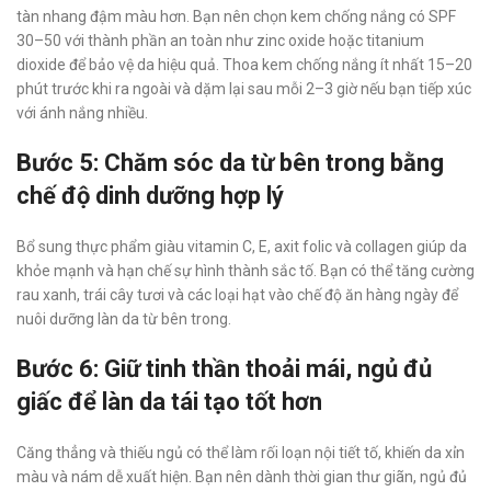
tàn nhang đậm màu hơn. Bạn nên chọn kem chống nắng có SPF
30–50 với thành phần an toàn như zinc oxide hoặc titanium
dioxide để bảo vệ da hiệu quả. Thoa kem chống nắng ít nhất 15–20
phút trước khi ra ngoài và dặm lại sau mỗi 2–3 giờ nếu bạn tiếp xúc
với ánh nắng nhiều.
Bước 5: Chăm sóc da từ bên trong bằng
chế độ dinh dưỡng hợp lý
Bổ sung thực phẩm giàu vitamin C, E, axit folic và collagen giúp da
khỏe mạnh và hạn chế sự hình thành sắc tố. Bạn có thể tăng cường
rau xanh, trái cây tươi và các loại hạt vào chế độ ăn hàng ngày để
nuôi dưỡng làn da từ bên trong.
Bước 6: Giữ tinh thần thoải mái, ngủ đủ
giấc để làn da tái tạo tốt hơn
Căng thẳng và thiếu ngủ có thể làm rối loạn nội tiết tố, khiến da xỉn
màu và nám dễ xuất hiện. Bạn nên dành thời gian thư giãn, ngủ đủ