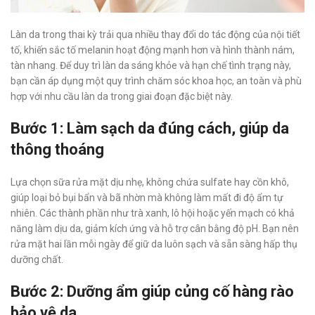
Làn da trong thai kỳ trải qua nhiều thay đổi do tác động của nội tiết
tố, khiến sắc tố melanin hoạt động mạnh hơn và hình thành nám,
tàn nhang. Để duy trì làn da sáng khỏe và hạn chế tình trạng này,
bạn cần áp dụng một quy trình chăm sóc khoa học, an toàn và phù
hợp với nhu cầu làn da trong giai đoạn đặc biệt này.
Bước 1: Làm sạch da đúng cách, giúp da
thông thoáng
Lựa chọn sữa rửa mặt dịu nhẹ, không chứa sulfate hay cồn khô,
giúp loại bỏ bụi bẩn và bã nhờn mà không làm mất đi độ ẩm tự
nhiên. Các thành phần như trà xanh, lô hội hoặc yến mạch có khả
năng làm dịu da, giảm kích ứng và hỗ trợ cân bằng độ pH. Bạn nên
rửa mặt hai lần mỗi ngày để giữ da luôn sạch và sẵn sàng hấp thụ
dưỡng chất.
Bước 2: Dưỡng ẩm giúp củng cố hàng rào
bảo vệ da