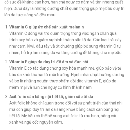
có sức đề kháng cao hơn, hạn chế nguy cơ nám và tàn nhang xuất
hiện. Dưới đây là những dưỡng chất quan trọng giúp mẹ bầu duy trì
làn da tươi sáng và đều màu.
Vitamin C giúp ức chế sản xuất melanin
Vitamin C đóng vai trò quan trọng trong việc ngăn chặn quá
trình oxy hóa và giảm sự hình thành sắc tố da. Các loại trái cây
như cam, kiwi, dâu tây và ớt chuông giúp bổ sung vitamin C tự
nhiên, hỗ trợ làm sáng da và tăng cường đề kháng cho mẹ bầu.
Vitamin E giúp da duy trì độ ẩm và đàn hồi
Vitamin E có tác dụng chống oxy hóa mạnh mẽ, giúp bảo vệ tế
bào da khỏi tác hại từ môi trường. Hạnh nhân, hạt hướng dương
và bơ là những nguồn thực phẩm dồi dào vitamin E, giúp da
mềm mại và hạn chế nguy cơ hình thành nám.
Axit folic cân bằng nội tiết tố, giảm sắc tố da
Axit folic không chỉ quan trọng đối với sự phát triển của thai nhi
mà còn giúp duy trì làn da sáng khỏe bằng cách cân bằng nội
tiết tố. Mẹ bầu có thể bổ sung axit folic từ rau bina, bông cải
xanh và ngũ cốc nguyên cám.