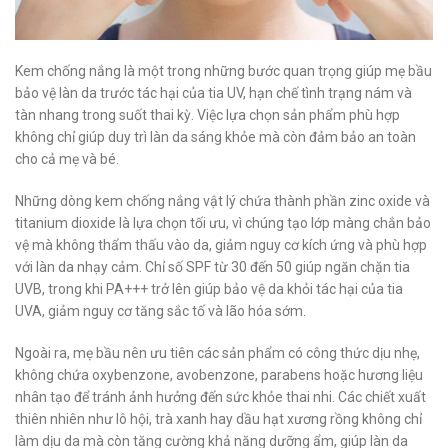
Kem chống nắng là một trong những bước quan trọng giúp mẹ bầu
bảo vệ làn da trước tác hại của tia UV, hạn chế tình trạng nám và
tàn nhang trong suốt thai kỳ. Việc lựa chọn sản phẩm phù hợp
không chỉ giúp duy trì làn da sáng khỏe mà còn đảm bảo an toàn
cho cả mẹ và bé.
Những dòng kem chống nắng vật lý chứa thành phần zinc oxide và
titanium dioxide là lựa chọn tối ưu, vì chúng tạo lớp màng chắn bảo
vệ mà không thẩm thấu vào da, giảm nguy cơ kích ứng và phù hợp
với làn da nhạy cảm. Chỉ số SPF từ 30 đến 50 giúp ngăn chặn tia
UVB, trong khi PA+++ trở lên giúp bảo vệ da khỏi tác hại của tia
UVA, giảm nguy cơ tăng sắc tố và lão hóa sớm.
Ngoài ra, mẹ bầu nên ưu tiên các sản phẩm có công thức dịu nhẹ,
không chứa oxybenzone, avobenzone, parabens hoặc hương liệu
nhân tạo để tránh ảnh hưởng đến sức khỏe thai nhi. Các chiết xuất
thiên nhiên như lô hội, trà xanh hay dầu hạt xương rồng không chỉ
làm dịu da mà còn tăng cường khả năng dưỡng ẩm, giúp làn da