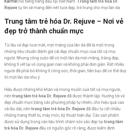
Karmel
nổi tiếng hàng đầu tại Việt Nam.
Trung tâm trẻ hóa Dr.
Rejuve
tự tin sẽ mang đến nét tươi đẹp, trẻ trung cho mọi làn da.
Trung tâm trẻ hóa Dr. Rejuve – Nơi vẻ
đẹp trở thành chuẩn mực
Từ lâu vẻ đẹp tươi mát, mịn màng của làn da đã là một trong
những tiêu chuẩn đánh giá cái đẹp chuẩn mực của tất cả mọi
người. Nhưng công cuộc để có một làn da mịn màng, trắng đẹp,
không tì vết lại vô cùng gian nan và không phải đơn giản. Rất nhiều
người đã phải bỏ không ít công sức, thời gian, tiền bạc để có thể duy
trì một làn da như ý.
Hiểu được những khó khăn và mong muốn của tất cả mọi người,
nên
trung tâm trẻ hóa Dr. Rejuve
đã được thành lập. Hướng tới vẻ
đẹp chuẩn mực bằng các phương pháp tự nhiên, cho hiệu quả cao
và lâu dài, nên
trung tâm trẻ hóa Dr. Rejuve
đã đầu tư rất nhiều
những trang thiết bị, máy móc, kỹ thuật hiện đại. Các sản phẩm
được sử dụng trong các liệu trình chăm sóc sắc đẹp tại
trung tâm
trẻ hóa Dr. Rejuve
đều có nguồn gốc rõ ràng, được kiểm định