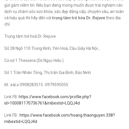
gửi gắm niềm tin. Nếu bạn đang mong muốn được trải nghiệm các
dịch vụ chăm sóc sức khỏe, sắc đẹp đẳng cấp, chuyên sâu, an toàn
và hiệu quả thì hãy đến với
trung tâm trẻ hóa Dr. Rejuve
theo địa
chỉ:
Trung tâm trẻ hoá Dr .Rejuve
Số 28 Ngõ 110 Trung Kính, Yên Hoà, Cầu Giấy Hà Nội ,
Cơ sở 1 Thessera (Ds Ngọc Hiếu )
Số 1 Trần Nhân Tông, Thị trấn Gia Bình, Bắc Ninh
Đt :zaLo 0908283515 -0979595055
Link FB :
https://www.facebook.com/profile.php?
id=100081170736761&mibextid=LQQJ4d
Link FB :
https://www.facebook.com/hoang.thaonguyen.338?
mibextid=LQQJ4d