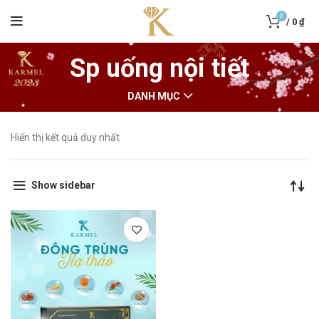
0
/
0
₫
Sp uống nội tiết
DANH MỤC
Hiển thị kết quả duy nhất
Show sidebar