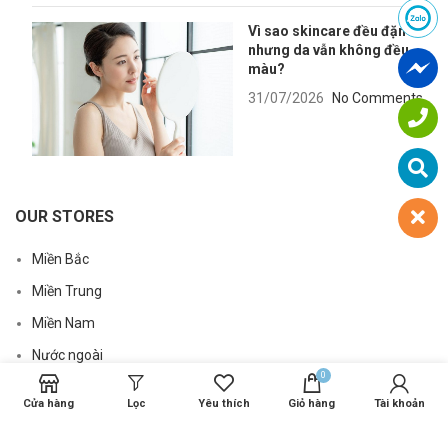
Vì sao skincare đều đặn
nhưng da vẫn không đều
màu?
31/07/2026
No Comments
OUR STORES
Miền Bắc
Miền Trung
Miền Nam
Nước ngoài
0
Cửa hàng
Lọc
Yêu thích
Giỏ hàng
Tài khoản
USEFUL LINKS