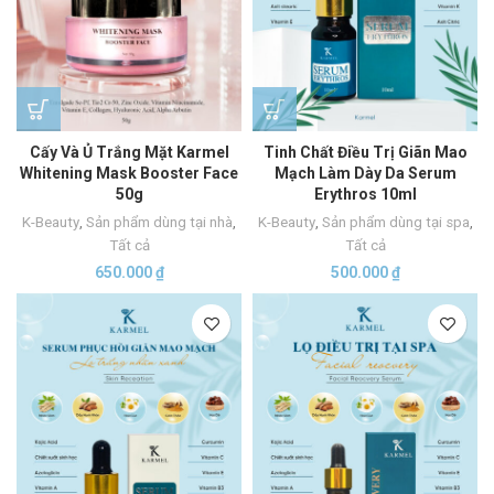
Cấy Và Ủ Trắng Mặt Karmel
Tinh Chất Điều Trị Giãn Mao
Whitening Mask Booster Face
Mạch Làm Dày Da Serum
50g
Erythros 10ml
K-Beauty
,
Sản phẩm dùng tại nhà
,
K-Beauty
,
Sản phẩm dùng tại spa
,
Tất cả
Tất cả
650.000
₫
500.000
₫