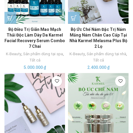
Bộ Điều Trị Giãn Mao Mạch
Bộ Ức Chế Nám Đặc Trị Nám
Thải Độc Làm Dày Da Karmel
Mảng Nám Chân Cao Cấp Tại
Facial Recovery Serum Combo
Nhà Karmel Melasma Plus Bộ
7 Chai
2 Lọ
K-Beauty
,
Sản phẩm dùng tại spa
,
K-Beauty
,
Sản phẩm dùng tại nhà
,
Tất cả
Tất cả
5.000.000
₫
2.400.000
₫