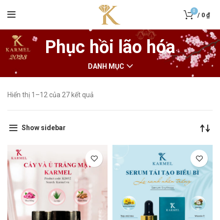
0
/
0
₫
Phục hồi lão hóa
DANH MỤC
Hiển thị 1–12 của 27 kết quả
Show sidebar