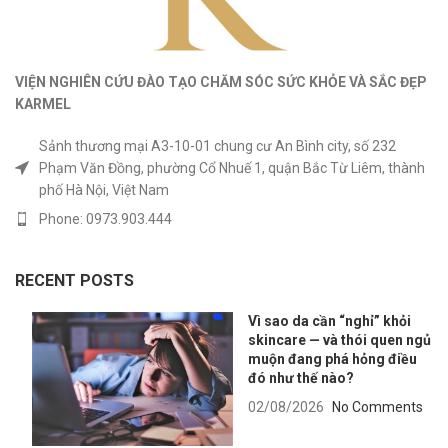
VIỆN NGHIÊN CỨU ĐÀO TẠO CHĂM SÓC SỨC KHỎE
VÀ
SẮC ĐẸP
KARMEL
Sảnh thương mại A3-10-01 chung cư An Bình city, số 232
Phạm Văn Đồng, phường Cổ Nhuế 1, quận Bắc Từ Liêm, thành
phố Hà Nội, Việt Nam
Phone: 0973.903.444
RECENT POSTS
Vì sao da cần “nghỉ” khỏi
skincare — và thói quen ngủ
muộn đang phá hỏng điều
đó như thế nào?
02/08/2026
No Comments