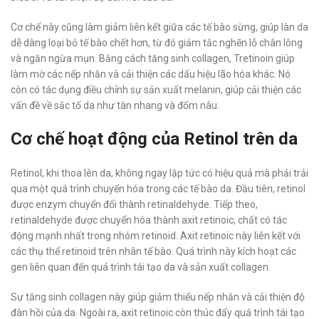
Cơ chế này cũng làm giảm liên kết giữa các tế bào sừng, giúp làn da
dễ dàng loại bỏ tế bào chết hơn, từ đó giảm tắc nghẽn lỗ chân lông
và ngăn ngừa mụn. Bằng cách tăng sinh collagen, Tretinoin giúp
làm mờ các nếp nhăn và cải thiện các dấu hiệu lão hóa khác. Nó
còn có tác dụng điều chỉnh sự sản xuất melanin, giúp cải thiện các
vấn đề về sắc tố da như tàn nhang và đốm nâu.
Cơ chế hoạt động của Retinol trên da
Retinol, khi thoa lên da, không ngay lập tức có hiệu quả mà phải trải
qua một quá trình chuyển hóa trong các tế bào da. Đầu tiên, retinol
được enzym chuyển đổi thành retinaldehyde. Tiếp theo,
retinaldehyde được chuyển hóa thành axit retinoic, chất có tác
động mạnh nhất trong nhóm retinoid. Axit retinoic này liên kết với
các thụ thể retinoid trên nhân tế bào. Quá trình này kích hoạt các
gen liên quan đến quá trình tái tạo da và sản xuất collagen.
Sự tăng sinh collagen này giúp giảm thiểu nếp nhăn và cải thiện độ
đàn hồi của da. Ngoài ra, axit retinoic còn thúc đẩy quá trình tái tạo