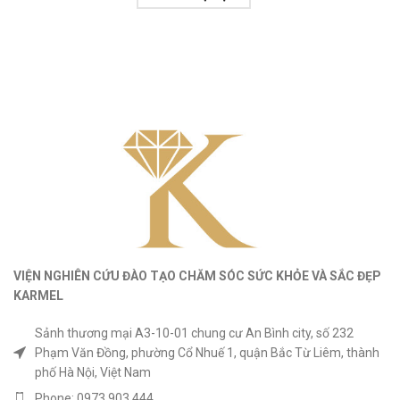
VIỆN NGHIÊN CỨU ĐÀO TẠO CHĂM SÓC SỨC KHỎE
VÀ
SẮC ĐẸP
KARMEL
Sảnh thương mại A3-10-01 chung cư An Bình city, số 232
Phạm Văn Đồng, phường Cổ Nhuế 1, quận Bắc Từ Liêm, thành
phố Hà Nội, Việt Nam
Phone: 0973.903.444