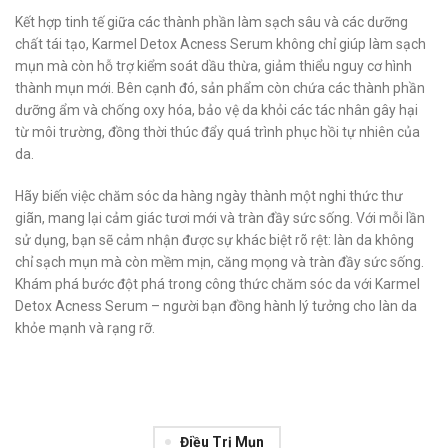
Kết hợp tinh tế giữa các thành phần làm sạch sâu và các dưỡng
chất tái tạo, Karmel Detox Acness Serum không chỉ giúp làm sạch
mụn mà còn hỗ trợ kiểm soát dầu thừa, giảm thiểu nguy cơ hình
thành mụn mới. Bên cạnh đó, sản phẩm còn chứa các thành phần
dưỡng ẩm và chống oxy hóa, bảo vệ da khỏi các tác nhân gây hại
từ môi trường, đồng thời thúc đẩy quá trình phục hồi tự nhiên của
da.
Hãy biến việc chăm sóc da hàng ngày thành một nghi thức thư
giãn, mang lại cảm giác tươi mới và tràn đầy sức sống. Với mỗi lần
sử dụng, bạn sẽ cảm nhận được sự khác biệt rõ rệt: làn da không
chỉ sạch mụn mà còn mềm mịn, căng mọng và tràn đầy sức sống.
Khám phá bước đột phá trong công thức chăm sóc da với Karmel
Detox Acness Serum – người bạn đồng hành lý tưởng cho làn da
khỏe mạnh và rạng rỡ.
Điều Trị Mụn