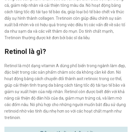
cá, giảm nếp nhăn và cải thiện tông màu da. Nó hoạt động bằng
cách tăng tốc độ tái tạo tế bào da, giúp loại bỏ tế bào chết và thúc
đẩy sự hình thành collagen. Tretinoin còn giúp điều chỉnh sự sản
xuất bã nhờn và có hiệu quả trong việc điều trị các vấn đề về sắc tố
da như sạm da và các vết thâm do mụn. Do tính chất mạnh,
Tretinoin thường được kê đơn bởi bác sĩ da liễu.
Retinol là gì?
Retinol là một dạng vitamin A dùng phổ biến trong ngành làm đẹp,
đặc biệt trong các sản phẩm chăm sóc da không cần kê đơn. Nó
hoạt động bằng cách chuyển đổi thành axit retinoic trong cơ thể,
giúp cải thiện tình trạng da bằng cách tăng tốc độ tái tạo tế bào và
giảm sự xuất hiện của nếp nhăn. Retinol còn được biết đến với khả
năng cải thiện độ đàn hồi của da, giảm mụn trứng cá, và làm mờ
các đốm nâu. Nó phù hợp cho những người muốn bắt đầu sử dụng
retinoid nhờ vào tính dịu nhẹ hơn so với các hoạt chất mạnh như
tretinoin.