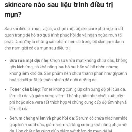
skincare nào sau liệu trình điều trị
mụn?
Sau khi điều trị mụn, việc lựa chọn một bộ skincare phù hợp là rất
quan trọng để hỗ trợ quá trình phục hồi da và ngăn ngừa mụn tái
phát. Dưới đây là những sản phẩm nên có trong bộ skincare dành
cho nam giới có da mụn sau điều trị:
Sữa rửa mặt dịu nhẹ
: Chọn sữa rửa mặt không chứa dầu, không
gây kích ứng, có khả năng loại bỏ bụi bẩn và bã nhờn nhưng
không làm khô da. Sản phẩm nên chứa thành phần như glycerin
hoặc chiết xuất từ thiên nhiên để nuôi dưỡng da.
Toner cân bằng
: Toner không cồn, giúp cân bằng độ pH của da,
làm dịu da và giảm sưng viêm. Thành phần như chiết xuất cây
phỉ hoặc aloe vera rất thích hợp vì chúng cung cấp độ ẩm nhẹ và
làm dịu da.
Serum chống viêm và phục hồi da
: Serum có chứa niacinamide
giúp kiểm soát dầu, giảm viêm và tăng cường khả năng phục hồi
da. Hợp chất này cũng giúp giảm vết thâm do mụn để lại.