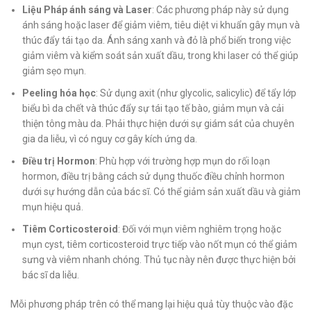
Liệu Pháp ánh sáng và Laser
: Các phương pháp này sử dụng
ánh sáng hoặc laser để giảm viêm, tiêu diệt vi khuẩn gây mụn và
thúc đẩy tái tạo da. Ánh sáng xanh và đỏ là phổ biến trong việc
giảm viêm và kiểm soát sản xuất dầu, trong khi laser có thể giúp
giảm sẹo mụn.
Peeling hóa học
: Sử dụng axit (như glycolic, salicylic) để tẩy lớp
biểu bì da chết và thúc đẩy sự tái tạo tế bào, giảm mụn và cải
thiện tông màu da. Phải thực hiện dưới sự giám sát của chuyên
gia da liễu, vì có nguy cơ gây kích ứng da.
Điều trị Hormon
: Phù hợp với trường hợp mụn do rối loạn
hormon, điều trị bằng cách sử dụng thuốc điều chỉnh hormon
dưới sự hướng dẫn của bác sĩ. Có thể giảm sản xuất dầu và giảm
mụn hiệu quả.
Tiêm Corticosteroid
: Đối với mụn viêm nghiêm trọng hoặc
mụn cyst, tiêm corticosteroid trực tiếp vào nốt mụn có thể giảm
sưng và viêm nhanh chóng. Thủ tục này nên được thực hiện bởi
bác sĩ da liễu.
Mỗi phương pháp trên có thể mang lại hiệu quả tùy thuộc vào đặc