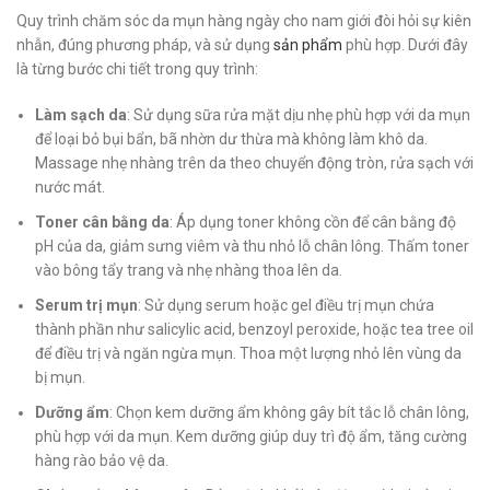
Quy trình chăm sóc da mụn hàng ngày cho nam giới đòi hỏi sự kiên
nhẫn, đúng phương pháp, và sử dụng
sản phẩm
phù hợp. Dưới đây
là từng bước chi tiết trong quy trình:
Làm sạch da
: Sử dụng sữa rửa mặt dịu nhẹ phù hợp với da mụn
để loại bỏ bụi bẩn, bã nhờn dư thừa mà không làm khô da.
Massage nhẹ nhàng trên da theo chuyển động tròn, rửa sạch với
nước mát.
Toner cân bằng da
: Áp dụng toner không cồn để cân bằng độ
pH của da, giảm sưng viêm và thu nhỏ lỗ chân lông. Thấm toner
vào bông tẩy trang và nhẹ nhàng thoa lên da.
Serum trị mụn
: Sử dụng serum hoặc gel điều trị mụn chứa
thành phần như salicylic acid, benzoyl peroxide, hoặc tea tree oil
để điều trị và ngăn ngừa mụn. Thoa một lượng nhỏ lên vùng da
bị mụn.
Dưỡng ẩm
: Chọn kem dưỡng ẩm không gây bít tắc lỗ chân lông,
phù hợp với da mụn. Kem dưỡng giúp duy trì độ ẩm, tăng cường
hàng rào bảo vệ da.