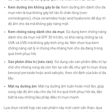
Kem dưỡng ẩm không gây bí da
: Kem dưỡng ẩm dành cho da
mụn nên là loại không gây bít tắc lỗ chân lông (non-
comedogenic), chứa ceramides hoặc acid hyaluronic để duy trì
độ ẩm cho da mà không gây nặng mặt.
Kem chống nắng dành cho da mụn
: Sử dụng kem chống nắng
dành cho da mụn với SPF 30 trở lên, có khả năng chống lại cả
UVA và UVB mà không gây kích ứng da. Nên chọn loại kem
chống nắng vật lý vì chúng nhẹ nhàng hơn cho da đang trong
quá trình phục hồi.
Sản phẩm điều trị (nếu cần):
Sử dụng các sản phẩm điều trị tại
chỗ cho những vùng da còn tồn tại vấn đề, như gel trị mụn chứa
benzoyl peroxide hoặc acid salicylic, theo chỉ định của bác sĩ da
liễu.
Mặt nạ dưỡng ẩm
: Mặt nạ dưỡng ẩm tuần hoàn một lần, giúp
cung cấp độ ẩm sâu cho da, hỗ trợ quá trình phục hồi da, đặc
biệt là sau những liệu pháp điều trị mụn mạnh.
Lựa chọn và kết hợp các sản phẩm này một cách cẩn thận, dựa