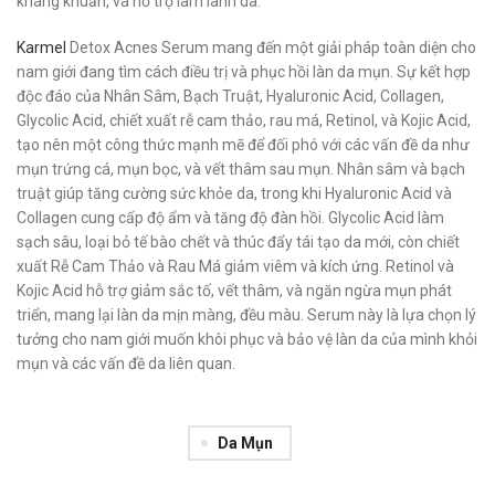
kháng khuẩn, và hỗ trợ làm lành da.
Karmel
Detox Acnes Serum mang đến một giải pháp toàn diện cho
nam giới đang tìm cách điều trị và phục hồi làn da mụn. Sự kết hợp
độc đáo của Nhân Sâm, Bạch Truật, Hyaluronic Acid, Collagen,
Glycolic Acid, chiết xuất rễ cam thảo, rau má, Retinol, và Kojic Acid,
tạo nên một công thức mạnh mẽ để đối phó với các vấn đề da như
mụn trứng cá, mụn bọc, và vết thâm sau mụn. Nhân sâm và bạch
truật giúp tăng cường sức khỏe da, trong khi Hyaluronic Acid và
Collagen cung cấp độ ẩm và tăng độ đàn hồi. Glycolic Acid làm
sạch sâu, loại bỏ tế bào chết và thúc đẩy tái tạo da mới, còn chiết
xuất Rễ Cam Thảo và Rau Má giảm viêm và kích ứng. Retinol và
Kojic Acid hỗ trợ giảm sắc tố, vết thâm, và ngăn ngừa mụn phát
triển, mang lại làn da mịn màng, đều màu. Serum này là lựa chọn lý
tưởng cho nam giới muốn khôi phục và bảo vệ làn da của mình khỏi
mụn và các vấn đề da liên quan.
Da Mụn