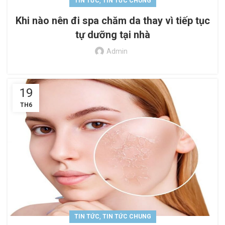
,
TIN TỨC
TIN TỨC CHUNG
Khi nào nên đi spa chăm da thay vì tiếp tục
tự dưỡng tại nhà
Admin
19
TH6
,
TIN TỨC
TIN TỨC CHUNG