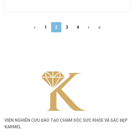
‹
1
2
3
4
›
»
VIỆN NGHIÊN CỨU ĐÀO TẠO CHĂM SÓC SỨC KHỎE
VÀ
SẮC ĐẸP
KARMEL