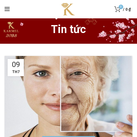
0
/
0
₫
Tin tức
09
TH7