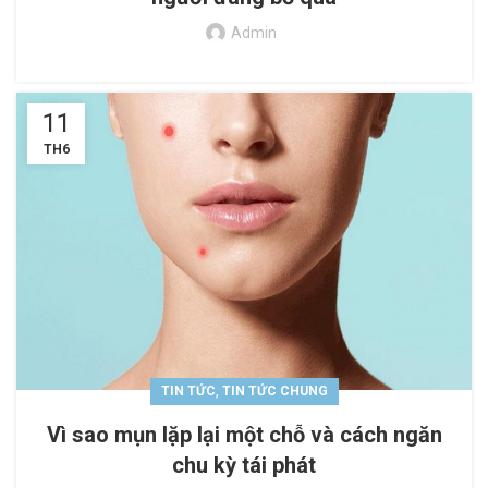
Admin
11
TH6
,
TIN TỨC
TIN TỨC CHUNG
Vì sao mụn lặp lại một chỗ và cách ngăn
chu kỳ tái phát