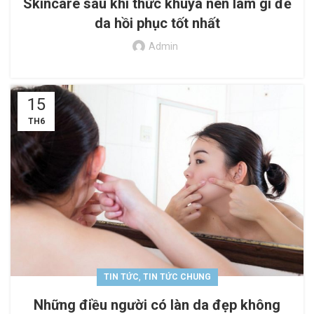
Skincare sau khi thức khuya nên làm gì để
da hồi phục tốt nhất
Admin
15
TH6
,
TIN TỨC
TIN TỨC CHUNG
Những điều người có làn da đẹp không