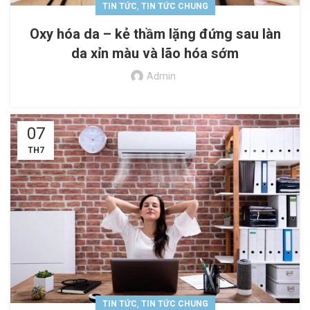
,
TIN TỨC
TIN TỨC CHUNG
Oxy hóa da – kẻ thầm lặng đứng sau làn
da xỉn màu và lão hóa sớm
Admin
07
TH7
,
TIN TỨC
TIN TỨC CHUNG