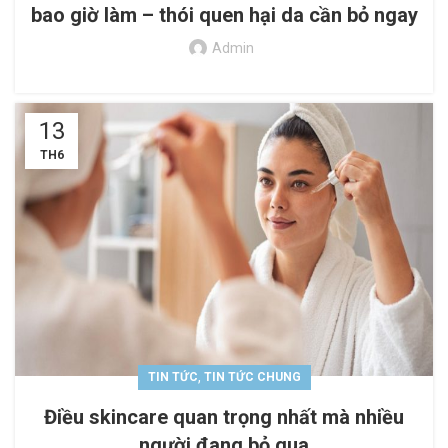
bao giờ làm – thói quen hại da cần bỏ ngay
Admin
13
TH6
,
TIN TỨC
TIN TỨC CHUNG
Điều skincare quan trọng nhất mà nhiều
người đang bỏ qua