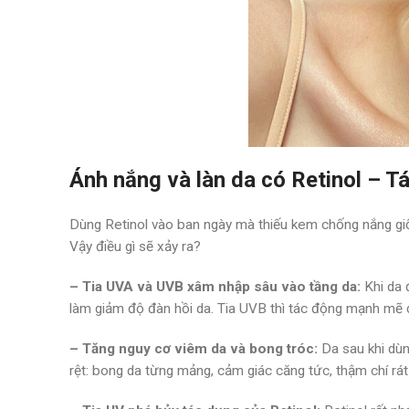
Ánh nắng và làn da có Retinol –
Dùng Retinol vào ban ngày mà thiếu kem chống nắng giốn
Vậy điều gì sẽ xảy ra?
– Tia UVA và UVB xâm nhập sâu vào tầng da:
Khi da 
làm giảm độ đàn hồi da. Tia UVB thì tác động mạnh mẽ ở 
– Tăng nguy cơ viêm da và bong tróc:
Da sau khi dùng
rệt: bong da từng mảng, cảm giác căng tức, thậm chí rá