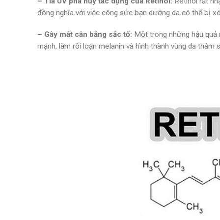
– Tia UV phá hủy tác dụng của Retinol:
Retinol rất nh
đồng nghĩa với việc công sức bạn dưỡng da có thể bị xóa
– Gây mất cân bằng sắc tố:
Một trong những hậu quả ng
mạnh, làm rối loạn melanin và hình thành vùng da thâm s