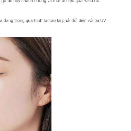
 bị phân hủy nhanh chóng và mất đi hiệu quả. Điều đó
ng trong quá trình tái tạo lại phải đối diện với tia UV