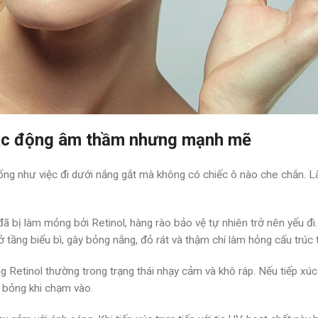
 Tác động âm thầm nhưng mạnh mẽ
g như việc đi dưới nắng gắt mà không có chiếc ô nào che chắn. Làn
đã bị làm mỏng bởi Retinol, hàng rào bảo vệ tự nhiên trở nên yếu đi.
tầng biểu bì, gây bỏng nắng, đỏ rát và thậm chí làm hỏng cấu trúc 
 Retinol thường trong trạng thái nhạy cảm và khô ráp. Nếu tiếp xúc 
t bỏng khi chạm vào.