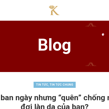
Blog
,
TIN TỨC
TIN TỨC CHUNG
 ban ngày nhưng “quên” chống 
đợi làn da của bạn?