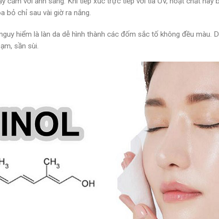
ạy cảm với ánh sáng. Khi tiếp xúc trực tiếp với tia UV, hoạt chất này
 bỏ chỉ sau vài giờ ra nắng.
uy hiểm là làn da dễ hình thành các đốm sắc tố không đều màu. Da đa
ạm, sần sùi.