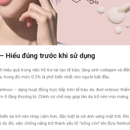
 – Hiểu đúng trước khi sử dụng
 hiệu quả trong việc hỗ trợ tái tạo tế bào, tăng sinh collagen và đi
 trong đó mức 0.5% là phổ biến nhất cho người bắt đầu.
tinoic – dạng hoạt động trực tiếp trên tế bào da. Axit retinoic thẩm
nằm ở tầng thượng bì. Chính cơ chế này giúp làn da trở nên mịn màn
khiến da trở nên nhạy cảm hơn, đặc biệt là với ánh sáng mặt trời. K
 lý do đó, việc chống nắng trở thành yếu tố “sống còn” khi đưa Retin