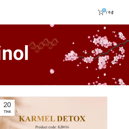
0
/
0
₫
inol
20
TH4