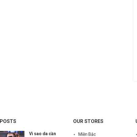
 POSTS
OUR STORES
Vì sao da cần
Miền Bắc