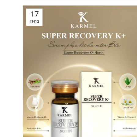
17
TH12