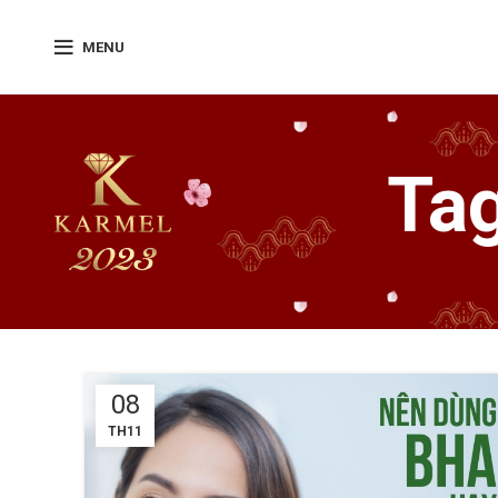
MENU
Tag
08
TH11