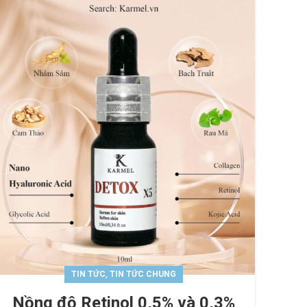
,
TIN TỨC
TIN TỨC CHUNG
Nồng độ Retinol 0,5% và 0,3%