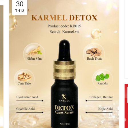
30
TH12