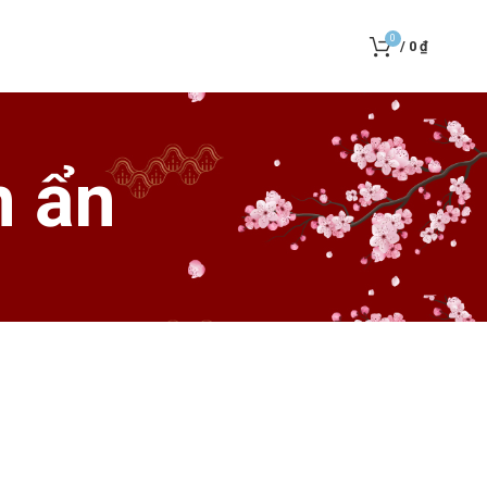
0
/
0
₫
n ẩn