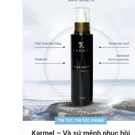
,
TIN TỨC
TIN TỨC CHUNG
Karmel – Và sứ mệnh phục hồi