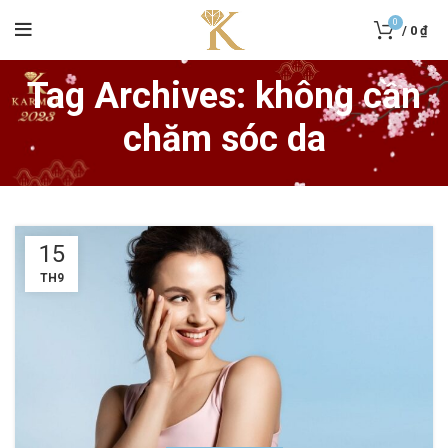
0
/
0
₫
Tag Archives: không cần
chăm sóc da
15
TH9