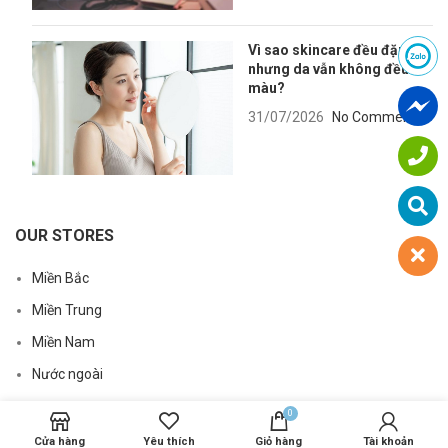
Vì sao skincare đều đặn
nhưng da vẫn không đều
màu?
31/07/2026
No Comments
OUR STORES
Miền Bắc
Miền Trung
Miền Nam
Nước ngoài
0
Cửa hàng
Yêu thích
Giỏ hàng
Tài khoản
USEFUL LINKS