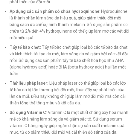
phát triển của đồi mồi.
Áp dụng các sản phẩm có chứa hydroquinone
: Hydroquinone
là thành phần làm sáng da hiệu quả, giúp giảm thiểu đồi mồi
bằng cách ức chế sự hình thành melanin. Sử dụng sản phẩm có
chứa từ 2% đến 4% hydroquinone có thể giúp làm mờ các vết đồi
mồi hiệu quả.
Tẩy tế bào chết:
Tẩy tế bào chết giúp loại bỏ các tế bào da chết
và kích thích tái tạo da mới, làm sáng da và giảm bớt các vết đồi
mồi. Sử dụng các sản phẩm tẩy tế bào chết hóa học như AHA
(alpha hydroxy acid) hoặc BHA (beta hydroxy acid) hai lần một
tuần.
Thử liệu pháp laser:
Liệu pháp laser có thể giúp loại bỏ các lớp
tế bào da bị tổn thương bởi đồi mồi, thúc đẩy sự phát triển của
làn da mới. Điều này không chỉ giúp làm mờ đồi mồi mà còn cải
thiện tổng thể tông màu và kết cấu da.
Sử dụng Vitamin C
: Vitamin C là một chất chống oxy hóa mạnh
mẽ có khả năng làm sáng da và giảm sắc tố. Sử dụng serum
vitamin C hàng ngày giúp ngăn chặn sự sản xuất melanin quá
mức, từ đó giảm thiểu đồi mồi và cải thiện độ sáng của da.