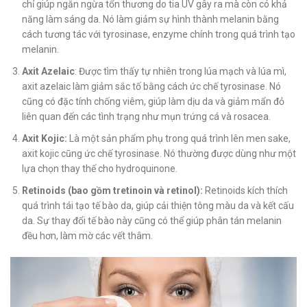
chỉ giúp ngăn ngừa tổn thương do tia UV gây ra mà còn có khả
năng làm sáng da. Nó làm giảm sự hình thành melanin bằng
cách tương tác với tyrosinase, enzyme chính trong quá trình tạo
melanin.
Axit Azelaic
: Được tìm thấy tự nhiên trong lúa mạch và lúa mì,
axit azelaic làm giảm sắc tố bằng cách ức chế tyrosinase. Nó
cũng có đặc tính chống viêm, giúp làm dịu da và giảm mẩn đỏ
liên quan đến các tình trạng như mụn trứng cá và rosacea.
Axit Kojic:
Là một sản phẩm phụ trong quá trình lên men sake,
axit kojic cũng ức chế tyrosinase. Nó thường được dùng như một
lựa chọn thay thế cho hydroquinone.
Retinoids (bao gồm tretinoin và retinol):
Retinoids kích thích
quá trình tái tạo tế bào da, giúp cải thiện tông màu da và kết cấu
da. Sự thay đổi tế bào này cũng có thể giúp phân tán melanin
đều hơn, làm mờ các vết thâm.