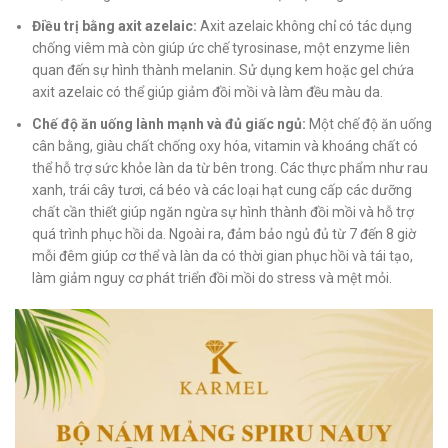
Điều trị bằng axit azelaic:
Axit azelaic không chỉ có tác dụng
chống viêm mà còn giúp ức chế tyrosinase, một enzyme liên
quan đến sự hình thành melanin. Sử dụng kem hoặc gel chứa
axit azelaic có thể giúp giảm đồi mồi và làm đều màu da.
Chế độ ăn uống lành mạnh và đủ giấc ngủ:
Một chế độ ăn uống
cân bằng, giàu chất chống oxy hóa, vitamin và khoáng chất có
thể hỗ trợ sức khỏe làn da từ bên trong. Các thực phẩm như rau
xanh, trái cây tươi, cá béo và các loại hạt cung cấp các dưỡng
chất cần thiết giúp ngăn ngừa sự hình thành đồi mồi và hỗ trợ
quá trình phục hồi da. Ngoài ra, đảm bảo ngủ đủ từ 7 đến 8 giờ
mỗi đêm giúp cơ thể và làn da có thời gian phục hồi và tái tạo,
làm giảm nguy cơ phát triển đồi mồi do stress và mệt mỏi.