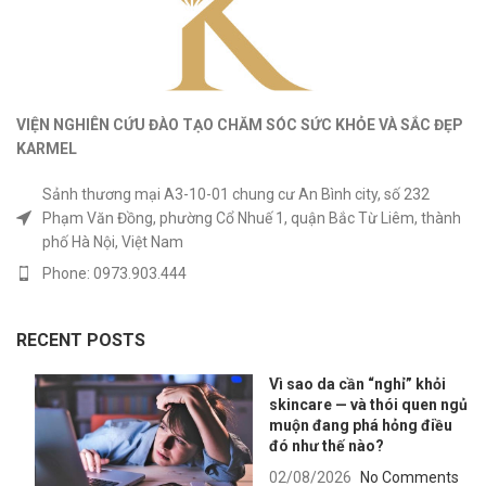
VIỆN NGHIÊN CỨU ĐÀO TẠO CHĂM SÓC SỨC KHỎE
VÀ
SẮC ĐẸP
KARMEL
Sảnh thương mại A3-10-01 chung cư An Bình city, số 232
Phạm Văn Đồng, phường Cổ Nhuế 1, quận Bắc Từ Liêm, thành
phố Hà Nội, Việt Nam
Phone: 0973.903.444
RECENT POSTS
Vì sao da cần “nghỉ” khỏi
skincare — và thói quen ngủ
muộn đang phá hỏng điều
đó như thế nào?
02/08/2026
No Comments