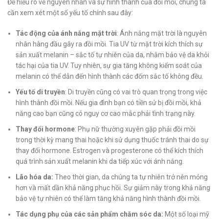
Để hiểu rõ về nguyên nhân và sự hình thành của đồi mồi, chúng ta
cần xem xét một số yếu tố chính sau đây:
Tác động của ánh nắng mặt trời
: Ánh nắng mặt trời là nguyên
nhân hàng đầu gây ra đồi mồi. Tia UV từ mặt trời kích thích sự
sản xuất melanin – sắc tố tự nhiên của da, nhằm bảo vệ da khỏi
tác hại của tia UV. Tuy nhiên, sự gia tăng không kiểm soát của
melanin có thể dẫn đến hình thành các đốm sắc tố không đều.
Yếu tố di truyền
: Di truyền cũng có vai trò quan trọng trong việc
hình thành đồi mồi. Nếu gia đình bạn có tiền sử bị đồi mồi, khả
năng cao bạn cũng có nguy cơ cao mắc phải tình trạng này.
Thay đổi hormone
: Phụ nữ thường xuyên gặp phải đồi mồi
trong thời kỳ mang thai hoặc khi sử dụng thuốc tránh thai do sự
thay đổi hormone. Estrogen và progesterone có thể kích thích
quá trình sản xuất melanin khi da tiếp xúc với ánh nắng.
Lão hóa da:
Theo thời gian, da chúng ta tự nhiên trở nên mỏng
hơn và mất dần khả năng phục hồi. Sự giảm này trong khả năng
bảo vệ tự nhiên có thể làm tăng khả năng hình thành đồi mồi.
Tác dụng phụ của các sản phẩm chăm sóc da:
Một số loại mỹ