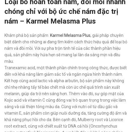
Loại bỏ hoàn toàn nám, đồi mồi nhanh
chóng chỉ với bộ ức chế nám đặc trị
nám – Karmel Melasma Plus
Khám phá bộ sản phẩm
Karmel
Melasma Plus
, giải pháp chuyên
biệt dành cho những ai đang tìm kiếm cách thức hiệu quả để loại bỏ
nám và đồi mồi. Với sự pha trộn tinh tế của các thành phần hiệu
quả, sản phẩm này hứa hẹn sẽ mang lại làn da sáng mịn và đều
màu.
Tranexamic acid, một thành phần chính trong công thức, được biết
đến với khả năng làm giảm sắc tố và ngăn ngừa hình thành nám.
Kết hợp cùng acid lactic và alpha arbutin, bộ sản phẩm này không
chỉ nhẹ nhàng tẩy tế bào chết mà còn ức chế quá trình sản xuất
melanin, giúp da trở nên sáng hơn. Thêm vào đó, sự góp mặt của
Kojic acid và vitamin C cũng đóng vai trò quan trọng trong việc làm
sáng và cải thiện tông màu da. Cùng với nutri oil từ dầu gấc và
vitamin E, sản phẩm còn giúp nuôi dưỡng da, tăng cường độ ẩm và
khả năng phục hồi cho da. Bên cạnh đó, Mulberry root và Licorice
root extract, cùng với chiết xuất từ DNA cá hồi (Oncorhynchus