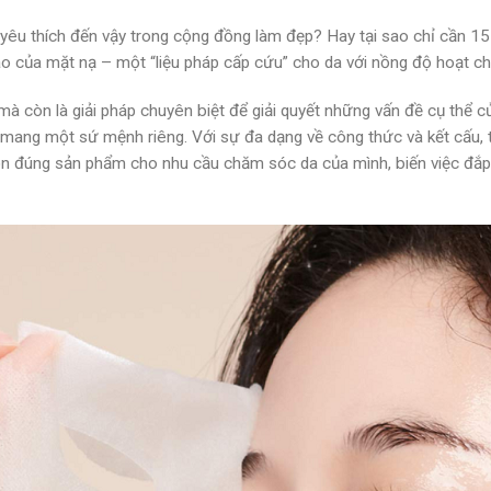
yêu thích đến vậy trong cộng đồng làm đẹp? Hay tại sao chỉ cần 15-
o của mặt nạ – một “liệu pháp cấp cứu” cho da với nồng độ hoạt chấ
 còn là giải pháp chuyên biệt để giải quyết những vấn đề cụ thể củ
u mang một sứ mệnh riêng. Với sự đa dạng về công thức và kết cấu, 
họn đúng sản phẩm cho nhu cầu chăm sóc da của mình, biến việc đắp