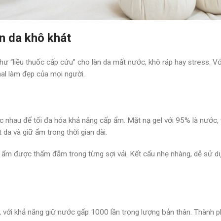
n da khô khát
ư “liều thuốc cấp cứu” cho làn da mất nước, khô ráp hay stress. Vớ
nal làm đẹp của mọi người.
 nhau để tối đa hóa khả năng cấp ẩm. Mặt nạ gel với 95% là nước,
da và giữ ẩm trong thời gian dài.
ỡng ẩm được thấm đẫm trong từng sợi vải. Kết cấu nhẹ nhàng, dễ sử d
m, với khả năng giữ nước gấp 1000 lần trọng lượng bản thân. Thành 