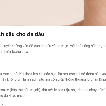
ch sâu cho da dầu
iải quyết những vấn đề của da dầu và da mụn. Với khả năng hấp thụ dầ
i thiện texture da.
ụ mạnh mẽ. Khi thoa lên da, các hạt đất sét nhỏ li ti sẽ thấm sâu và
nh này không chỉ làm sạch sâu mà còn giúp thông thoáng lỗ chân lông,
onite (hấp thụ dầu mạnh), đất sét kaolin (dịu nhẹ cho da nhạy cảm)
ạng da khác nhau.