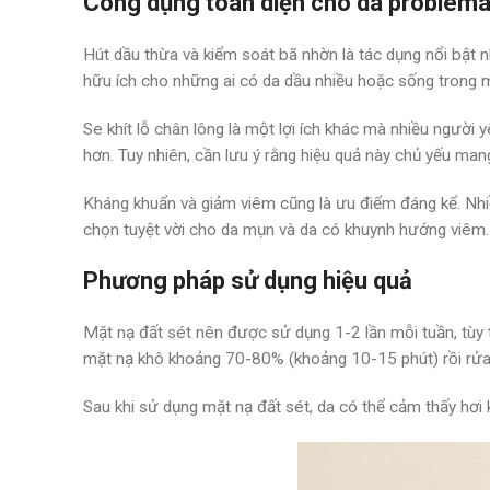
Công dụng toàn diện cho da problema
Hút dầu thừa và kiểm soát bã nhờn là tác dụng nổi bật n
hữu ích cho những ai có da dầu nhiều hoặc sống trong 
Se khít lỗ chân lông là một lợi ích khác mà nhiều người 
hơn. Tuy nhiên, cần lưu ý rằng hiệu quả này chủ yếu mang
Kháng khuẩn và giảm viêm cũng là ưu điểm đáng kể. Nhiều
chọn tuyệt vời cho da mụn và da có khuynh hướng viêm.
Phương pháp sử dụng hiệu quả
Mặt nạ đất sét nên được sử dụng 1-2 lần mỗi tuần, tùy 
mặt nạ khô khoảng 70-80% (khoảng 10-15 phút) rồi rử
Sau khi sử dụng mặt nạ đất sét, da có thể cảm thấy hơ