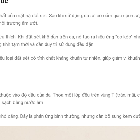
tic
hất của mặt nạ đất sét. Sau khi sử dụng, da sẽ có cảm giác sạch sẽ
môi trường ẩm ướt.
yêu thích. Khi đất sét khô dần trên da, nó tạo ra hiệu ứng “co kéo” 
 tính tạm thời và cần duy trì sử dụng đều đặn.
 loại đất sét có tính chất kháng khuẩn tự nhiên, giúp giảm vi khuẩn
thuộc vào độ dầu của da. Thoa một lớp đều trên vùng T (trán, mũi,
a sạch bằng nước ấm.
i khô căng. Đây là phản ứng bình thường, nhưng cần bổ sung kem d