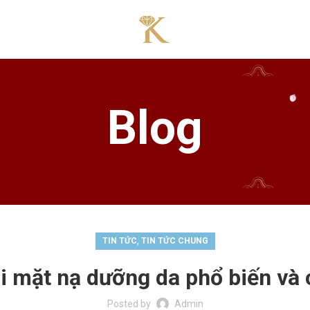
Blog
,
TIN TỨC
TIN TỨC CHUNG
ại mặt nạ dưỡng da phổ biến và
Posted by
Admin