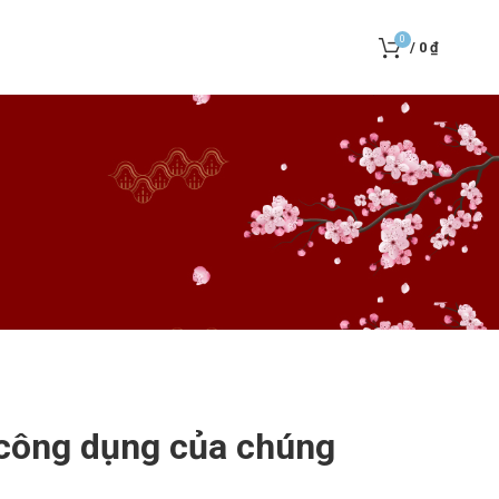
0
/
0
₫
 công dụng của chúng