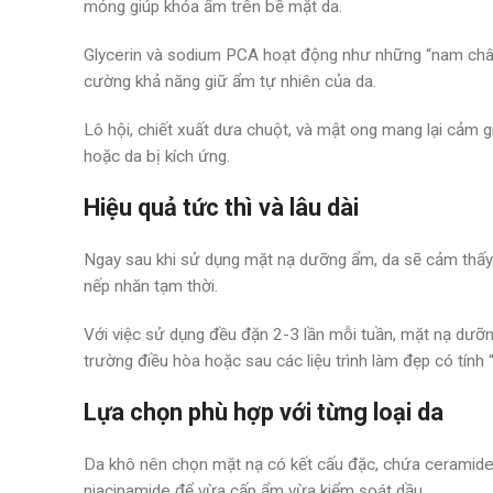
mỏng giúp khóa ẩm trên bề mặt da.
Glycerin và sodium PCA hoạt động như những “nam châm 
cường khả năng giữ ẩm tự nhiên của da.
Lô hội, chiết xuất dưa chuột, và mật ong mang lại cảm 
hoặc da bị kích ứng.
Hiệu quả tức thì và lâu dài
Ngay sau khi sử dụng mặt nạ dưỡng ẩm, da sẽ cảm thấy 
nếp nhăn tạm thời.
Với việc sử dụng đều đặn 2-3 lần mỗi tuần, mặt nạ dưỡng
trường điều hòa hoặc sau các liệu trình làm đẹp có tính
Lựa chọn phù hợp với từng loại da
Da khô nên chọn mặt nạ có kết cấu đặc, chứa ceramides,
niacinamide để vừa cấp ẩm vừa kiểm soát dầu.