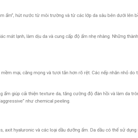
ẩm”, hút nước từ môi trường và từ các lớp da sâu bên dưới lên bề 
giác mát lạnh, làm dịu da và cung cấp độ ẩm nhẹ nhàng. Những thàn
mềm mại, căng mọng và tươi tắn hơn rõ rệt. Các nếp nhăn nhỏ do t
 ẩm giúp cải thiện texture da, tăng cường độ đàn hồi và làm da trô
 “aggressive” như chemical peeling.
 axit hyaluronic và các loại dầu dưỡng ẩm. Da dầu có thể sử dụng 