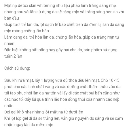
Mặt nạ detox skin whitening như liệu pháp làm trắng sáng nhẹ
nhàng sau vài lần sử dụng da sẽ căng mịn và trắng sáng hơn so với
ban đầu
Giúp tươi trẻ làn da, lột sạch tế bào chết trên da đem lại làn da sáng
mịn màng chống lão hóa
Làm căng da, trẻ hóa làn da, chống lão hóa, giúp da trắng mịn tự
nhiên
Đặc biệt không bắt nắng hay gây hại cho da, sản phẩm sử dụng
tuần 2 lần
Cách sử dụng:
Sau khi rửa mặt, lấy 1 lượng vừa đủ thoa đều lên mặt. Chờ 10-15
phút cho các tinh chất vàng và các dưỡng chất thẩm thấu vào da
tái tạo phục hồi làn da hư tổn và lấy đi các chất bụi bẩn cũng như
các hắc tố, đẩy lùi quá trình lão hóa đồng thời xóa nhanh các nếp
nhăn
Đợi gel khô nhẹ nhàng lột mặt nạ từ dưới lên
Khi lột lớp gel đi da sẽ trắng lên, vẫn giữ nguyên độ sáng và sẽ cảm
nhận ngay làn da mềm mịn