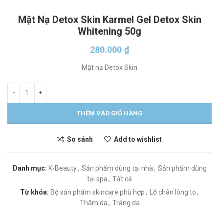
Mặt Nạ Detox Skin Karmel Gel Detox Skin
Whitening 50g
280.000
₫
Mặt nạ Detox Skin
THÊM VÀO GIỎ HÀNG
So sánh
Add to wishlist
Danh mục:
K-Beauty
,
Sản phẩm dùng tại nhà
,
Sản phẩm dùng
tại spa
,
Tất cả
Từ khóa:
Bộ sản phẩm skincare phù hợp
,
Lỗ chân lông to
,
Thâm da
,
Trắng da