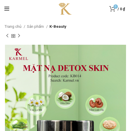
0
/
0
₫
Trang chủ
Sản phẩm
K-Beauty