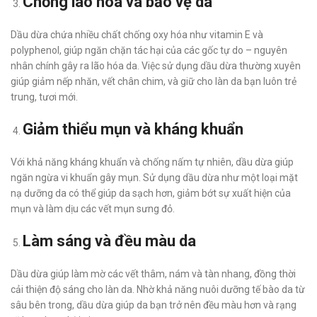
Chống lão hóa và bảo vệ da
Dầu dừa chứa nhiều chất chống oxy hóa như vitamin E và
polyphenol, giúp ngăn chặn tác hại của các gốc tự do – nguyên
nhân chính gây ra lão hóa da. Việc sử dụng dầu dừa thường xuyên
giúp giảm nếp nhăn, vết chân chim, và giữ cho làn da bạn luôn trẻ
trung, tươi mới.
Giảm thiểu mụn và kháng khuẩn
Với khả năng kháng khuẩn và chống nấm tự nhiên, dầu dừa giúp
ngăn ngừa vi khuẩn gây mụn. Sử dụng dầu dừa như một loại mặt
nạ dưỡng da có thể giúp da sạch hơn, giảm bớt sự xuất hiện của
mụn và làm dịu các vết mụn sưng đỏ.
Làm sáng và đều màu da
Dầu dừa giúp làm mờ các vết thâm, nám và tàn nhang, đồng thời
cải thiện độ sáng cho làn da. Nhờ khả năng nuôi dưỡng tế bào da từ
sâu bên trong, dầu dừa giúp da bạn trở nên đều màu hơn và rạng