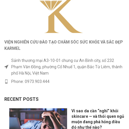
VIỆN NGHIÊN CỨU ĐÀO TẠO CHĂM SÓC SỨC KHỎE
VÀ
SẮC ĐẸP
KARMEL
Sảnh thương mại A3-10-01 chung cư An Bình city, số 232
Phạm Văn Đồng, phường Cổ Nhuế 1, quận Bắc Từ Liêm, thành
phố Hà Nội, Việt Nam
Phone: 0973.903.444
RECENT POSTS
Vì sao da cần “nghỉ” khỏi
skincare — và thói quen ngủ
muộn đang phá hỏng điều
đó như thế nào?