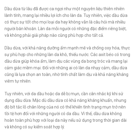
Dầu dừa từ lâu đã được ca ngợi như một nguyên liệu thiên nhiên
lành tính, mang lại nhiều lợi ích cho làn da. Tuy nhiên, việc dầu dừa
có thực sự tốt cho mọi loại da hay không vẫn là câu hỏi mà nhiều
người băn khoăn. Làn da mỗi người có những đặc điểm riêng biệt,
và không phải giải pháp nào cũng phù hợp cho tất cả.
Dầu dừa, với khả năng dưỡng ẩm mạnh mẽ và chống oxy hóa, thực
sự phù hợp cho những làn da khô, thiếu nước. Các axit béo có trong
dầu dừa giúp khóa ẩm, làm dịu các vùng da bong tróc và mang lại
cảm giác mềm mại. Đối với những ai có làn da nhạy cảm, dầu dừa
cũng là lựa chọn an toàn, nhờ tính chất làm dịu và khả năng kháng
viêm tự nhiên.
Tuy nhiên, với da dầu hoặc da dễ bị mụn, cần cân nhắc kỹ khi sử
dụng dầu dừa. Mặc dù dầu dừa có khả năng kháng khuẩn, nhưng
độ bít tắc lỗ chân lông của nó có thể khiến tình trạng mụn trở nên
tồi tệ hơn đối với những người có da dầu. Vì thế, dầu dừa không
hoàn toàn phù hợp với loại da này nếu sử dụng trong thời gian dài
và không có sự kiểm soát hợp lý.