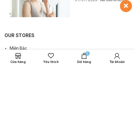
OUR STORES
Miền Bắc
0
Miền Trung
Cửa hàng
Yêu thích
Giỏ hàng
Tài khoản
Miền Nam
Nước ngoài
USEFUL LINKS
Chính sách đại lý karmel
Thông tin sản phẩm Karmel