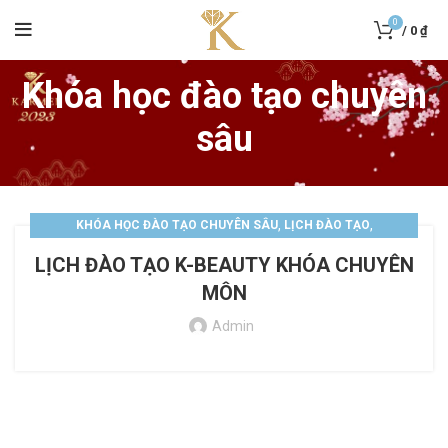
0
/
0
₫
Khóa học đào tạo chuyên
sâu
,
,
KHÓA HỌC ĐÀO TẠO CHUYÊN SÂU
LỊCH ĐÀO TẠO
TIN TỨC CHUNG
LỊCH ĐÀO TẠO K-BEAUTY KHÓA CHUYÊN
MÔN
Admin