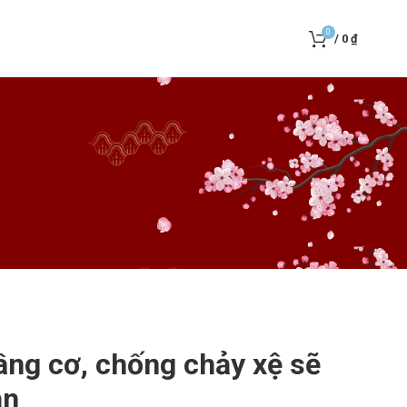
0
/
0
₫
âng cơ, chống chảy xệ sẽ
ắn