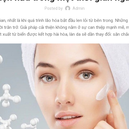
Posted by
Admin
n, nhất là khi quá trình lão hóa bắt đầu len lỏi từ bên trong. Nhữn
i trăn trở. Giải pháp cải thiện không nằm ở sự can thiệp mạnh mẽ,
iết xuất từ biển được kết hợp hài hòa, làn da sẽ dần thay đổi: săn ch