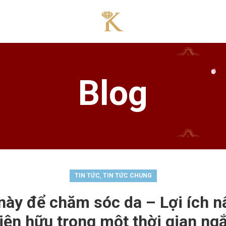
Blog
,
TIN TỨC
TIN TỨC CHUNG
này để chăm sóc da – Lợi ích n
iện hữu trong một thời gian ng