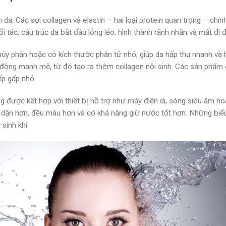
n da. Các sợi collagen và elastin – hai loại protein quan trọng – chí
i tác, cấu trúc da bắt đầu lỏng lẻo, hình thành rãnh nhăn và mất đi 
thủy phân hoặc có kích thước phân tử nhỏ, giúp da hấp thụ nhanh và
ạt động mạnh mẽ, từ đó tạo ra thêm collagen nội sinh. Các sản ph
ếp gấp nhỏ.
ng được kết hợp với thiết bị hỗ trợ như máy điện di, sóng siêu âm
y dặn hơn, đều màu hơn và có khả năng giữ nước tốt hơn. Những biể
sinh khí.