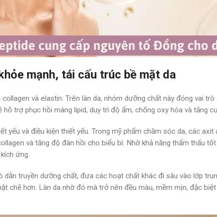
khỏe mạnh, tái cấu trúc bề mặt da
ả collagen và elastin. Trên làn da, nhóm dưỡng chất này đóng vai trò
sẽ hỗ trợ phục hồi màng lipid, duy trì độ ẩm, chống oxy hóa và tăng
iết yếu và điều kiện thiết yếu. Trong mỹ phẩm chăm sóc da, các axit a
llagen và tăng độ đàn hồi cho biểu bì. Nhờ khả năng thẩm thấu tốt 
 kích ứng.
trò dẫn truyền dưỡng chất, đưa các hoạt chất khác đi sâu vào lớp tru
chặt chẽ hơn. Làn da nhờ đó mà trở nên đều màu, mềm mịn, đặc biệt