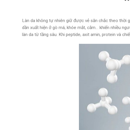
Làn da không tự nhiên giữ được vẻ săn chắc theo thời gia
dần xuất hiện ở gò má, khóe mắt, cằm… khiến nhiều ngườ
làn da từ tầng sâu. Khi peptide, axit amin, protein và ch