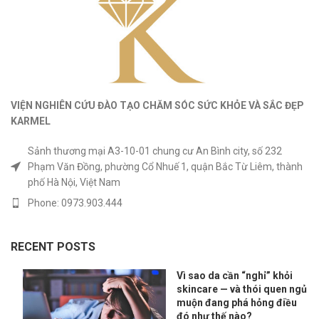
VIỆN NGHIÊN CỨU ĐÀO TẠO CHĂM SÓC SỨC KHỎE
VÀ
SẮC ĐẸP
KARMEL
Sảnh thương mại A3-10-01 chung cư An Bình city, số 232
Phạm Văn Đồng, phường Cổ Nhuế 1, quận Bắc Từ Liêm, thành
phố Hà Nội, Việt Nam
Phone: 0973.903.444
RECENT POSTS
Vì sao da cần “nghỉ” khỏi
skincare — và thói quen ngủ
muộn đang phá hỏng điều
đó như thế nào?