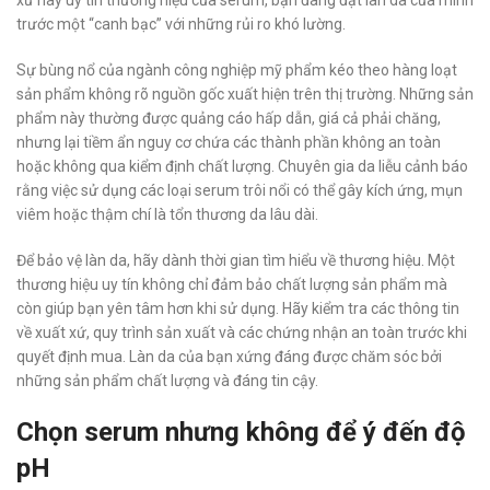
xứ hay uy tín thương hiệu của serum, bạn đang đặt làn da của mình
trước một “canh bạc” với những rủi ro khó lường.
Sự bùng nổ của ngành công nghiệp mỹ phẩm kéo theo hàng loạt
sản phẩm không rõ nguồn gốc xuất hiện trên thị trường. Những sản
phẩm này thường được quảng cáo hấp dẫn, giá cả phải chăng,
nhưng lại tiềm ẩn nguy cơ chứa các thành phần không an toàn
hoặc không qua kiểm định chất lượng. Chuyên gia da liễu cảnh báo
rằng việc sử dụng các loại serum trôi nổi có thể gây kích ứng, mụn
viêm hoặc thậm chí là tổn thương da lâu dài.
Để bảo vệ làn da, hãy dành thời gian tìm hiểu về thương hiệu. Một
thương hiệu uy tín không chỉ đảm bảo chất lượng sản phẩm mà
còn giúp bạn yên tâm hơn khi sử dụng. Hãy kiểm tra các thông tin
về xuất xứ, quy trình sản xuất và các chứng nhận an toàn trước khi
quyết định mua. Làn da của bạn xứng đáng được chăm sóc bởi
những sản phẩm chất lượng và đáng tin cậy.
Chọn serum nhưng không để ý đến độ
pH