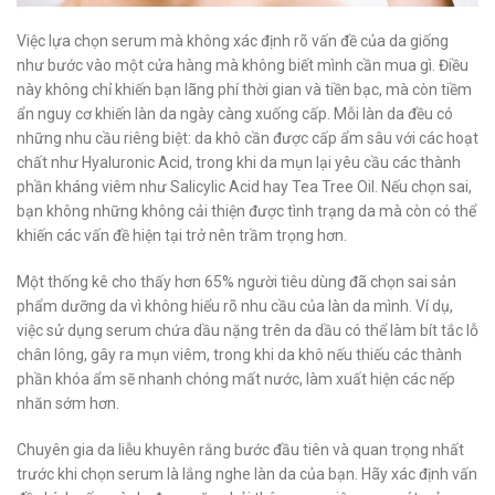
Việc lựa chọn serum mà không xác định rõ vấn đề của da giống
như bước vào một cửa hàng mà không biết mình cần mua gì. Điều
này không chỉ khiến bạn lãng phí thời gian và tiền bạc, mà còn tiềm
ẩn nguy cơ khiến làn da ngày càng xuống cấp. Mỗi làn da đều có
những nhu cầu riêng biệt: da khô cần được cấp ẩm sâu với các hoạt
chất như Hyaluronic Acid, trong khi da mụn lại yêu cầu các thành
phần kháng viêm như Salicylic Acid hay Tea Tree Oil. Nếu chọn sai,
bạn không những không cải thiện được tình trạng da mà còn có thể
khiến các vấn đề hiện tại trở nên trầm trọng hơn.
Một thống kê cho thấy hơn 65% người tiêu dùng đã chọn sai sản
phẩm dưỡng da vì không hiểu rõ nhu cầu của làn da mình. Ví dụ,
việc sử dụng serum chứa dầu nặng trên da dầu có thể làm bít tắc lỗ
chân lông, gây ra mụn viêm, trong khi da khô nếu thiếu các thành
phần khóa ẩm sẽ nhanh chóng mất nước, làm xuất hiện các nếp
nhăn sớm hơn.
Chuyên gia da liễu khuyên rằng bước đầu tiên và quan trọng nhất
trước khi chọn serum là lắng nghe làn da của bạn. Hãy xác định vấn