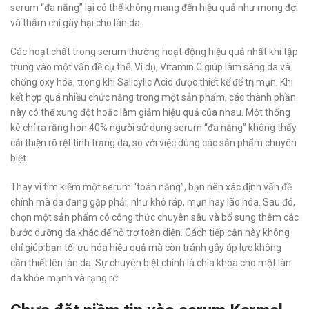
serum “đa năng” lại có thể không mang đến hiệu quả như mong đợi
và thậm chí gây hại cho làn da.
Các hoạt chất trong serum thường hoạt động hiệu quả nhất khi tập
trung vào một vấn đề cụ thể. Ví dụ, Vitamin C giúp làm sáng da và
chống oxy hóa, trong khi Salicylic Acid được thiết kế để trị mụn. Khi
kết hợp quá nhiều chức năng trong một sản phẩm, các thành phần
này có thể xung đột hoặc làm giảm hiệu quả của nhau. Một thống
kê chỉ ra rằng hơn 40% người sử dụng serum “đa năng” không thấy
cải thiện rõ rệt tình trạng da, so với việc dùng các sản phẩm chuyên
biệt.
Thay vì tìm kiếm một serum “toàn năng”, bạn nên xác định vấn đề
chính mà da đang gặp phải, như khô ráp, mụn hay lão hóa. Sau đó,
chọn một sản phẩm có công thức chuyên sâu và bổ sung thêm các
bước dưỡng da khác để hỗ trợ toàn diện. Cách tiếp cận này không
chỉ giúp bạn tối ưu hóa hiệu quả mà còn tránh gây áp lực không
cần thiết lên làn da. Sự chuyên biệt chính là chìa khóa cho một làn
da khỏe mạnh và rạng rỡ.