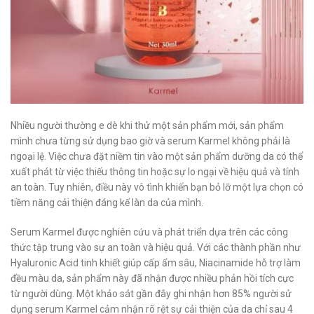
Nhiều người thường e dè khi thử một sản phẩm mới, sản phẩm
mình chưa từng sử dụng bao giờ và serum Karmel không phải là
ngoại lệ. Việc chưa đặt niềm tin vào một sản phẩm dưỡng da có thể
xuất phát từ việc thiếu thông tin hoặc sự lo ngại về hiệu quả và tính
an toàn. Tuy nhiên, điều này vô tình khiến bạn bỏ lỡ một lựa chọn có
tiềm năng cải thiện đáng kể làn da của mình.
Serum Karmel được nghiên cứu và phát triển dựa trên các công
thức tập trung vào sự an toàn và hiệu quả. Với các thành phần như
Hyaluronic Acid tinh khiết giúp cấp ẩm sâu, Niacinamide hỗ trợ làm
đều màu da, sản phẩm này đã nhận được nhiều phản hồi tích cực
từ người dùng. Một khảo sát gần đây ghi nhận hơn 85% người sử
dụng serum Karmel cảm nhận rõ rệt sự cải thiện của da chỉ sau 4