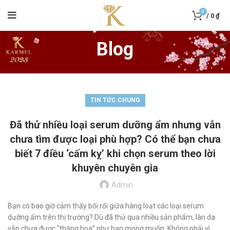
0
/
0
₫
Blog
TIN TỨC CHUNG
Đã thử nhiều loại serum dưỡng ẩm nhưng vẫn
chưa tìm được loại phù hợp? Có thể bạn chưa
biết 7 điều ‘cấm kỵ’ khi chọn serum theo lời
khuyên chuyên gia
Admin
Bạn có bao giờ cảm thấy bối rối giữa hàng loạt các loại serum
dưỡng ẩm trên thị trường? Dù đã thử qua nhiều sản phẩm, làn da
vẫn chưa được “thăng hoa” như bạn mong muốn. Không phải vì