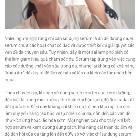
Nhiều người nghĩ rằng chỉ cần sử dụng serum là đủ để dưỡng da, vì
serum chứa các hoạt chất cô đặc và được thiết kế để giải quyết các
vấn đề da chuyên sâu. Tuy nhiên, đây là một sai lầm phổ biến có
thể làm giảm hiệu quả chăm sóc da. Serum tập trung vào việc cung
cấp các dưỡng chất vào sâu trong da, nhưng lại không có khả năng
“khóa ẩm” để duy trì độ ẩm và bảo vệ làn da khỏi các tác nhân bên
ngoài.
Theo chuyên gia, khi bạn sử dụng serum mà bỏ qua kem dưỡng,
đặc biệt là trong môi trường khô hoặc khí hậu lạnh, độ ẩm từ da rất
dễ bị bốc hơi. Điều này không chỉ khiến da trở nên khô ráp mà còn
làm suy yếu hàng rào bảo vệ tự nhiên của da, dẫn đến các vấn đề
như kích ứng hoặc lão hóa sớm. Một nghiên cứu cho thấy, khi kết
hợp serum và kem dưỡng đúng cách, khả năng cải thiện độ ẩm và
độ đàn hồi của da tăng lên đến 60% so với việc chỉ sử dụng serum