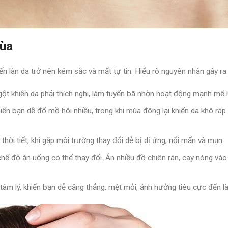
mùa
ến làn da trở nên kém sắc và mất tự tin. Hiểu rõ nguyên nhân gây r
 ngột khiến da phải thích nghi, làm tuyến bã nhờn hoạt động mạnh mẽ 
n bạn dễ đổ mồ hôi nhiều, trong khi mùa đông lại khiến da khô ráp. 
thời tiết, khi gặp môi trường thay đổi dễ bị dị ứng, nổi mẩn và mụn.
chế độ ăn uống có thể thay đổi. Ăn nhiều đồ chiên rán, cay nóng v
tâm lý, khiến bạn dễ căng thẳng, mệt mỏi, ảnh hưởng tiêu cực đến l