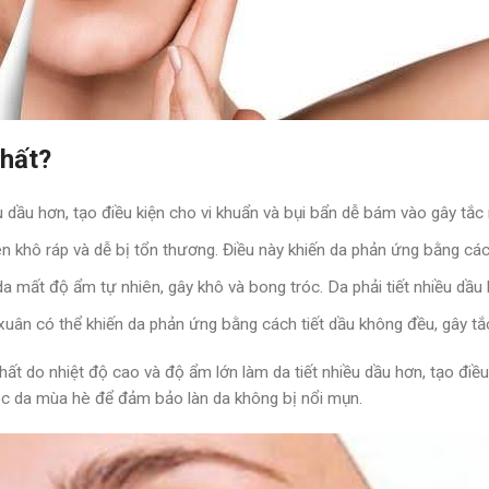
nhất?
u dầu hơn, tạo điều kiện cho vi khuẩn và bụi bẩn dễ bám vào gây tắc
ên khô ráp và dễ bị tổn thương. Điều này khiến da phản ứng bằng các
 mất độ ẩm tự nhiên, gây khô và bong tróc. Da phải tiết nhiều dầu 
uân có thể khiến da phản ứng bằng cách tiết dầu không đều, gây tắ
ất do nhiệt độ cao và độ ẩm lớn làm da tiết nhiều dầu hơn, tạo điều
óc da mùa hè để đảm bảo làn da không bị nổi mụn.