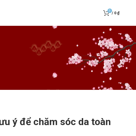
0
/
0
₫
lưu ý để chăm sóc da toàn