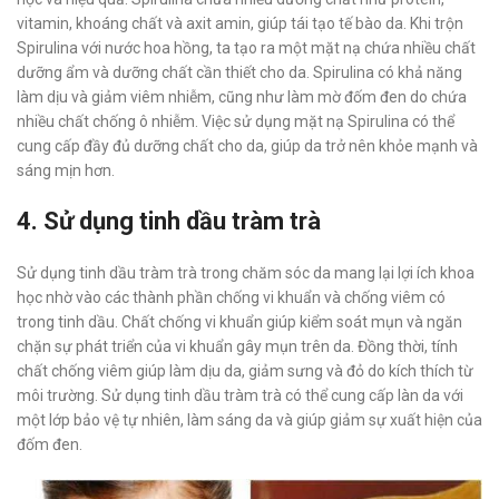
vitamin, khoáng chất và axit amin, giúp tái tạo tế bào da. Khi trộn
Spirulina với nước hoa hồng, ta tạo ra một mặt nạ chứa nhiều chất
dưỡng ẩm và dưỡng chất cần thiết cho da. Spirulina có khả năng
làm dịu và giảm viêm nhiễm, cũng như làm mờ đốm đen do chứa
nhiều chất chống ô nhiễm. Việc sử dụng mặt nạ Spirulina có thể
cung cấp đầy đủ dưỡng chất cho da, giúp da trở nên khỏe mạnh và
sáng mịn hơn.
4. Sử dụng tinh dầu tràm trà
Sử dụng tinh dầu tràm trà trong chăm sóc da mang lại lợi ích khoa
học nhờ vào các thành phần chống vi khuẩn và chống viêm có
trong tinh dầu. Chất chống vi khuẩn giúp kiểm soát mụn và ngăn
chặn sự phát triển của vi khuẩn gây mụn trên da. Đồng thời, tính
chất chống viêm giúp làm dịu da, giảm sưng và đỏ do kích thích từ
môi trường. Sử dụng tinh dầu tràm trà có thể cung cấp làn da với
một lớp bảo vệ tự nhiên, làm sáng da và giúp giảm sự xuất hiện của
đốm đen.