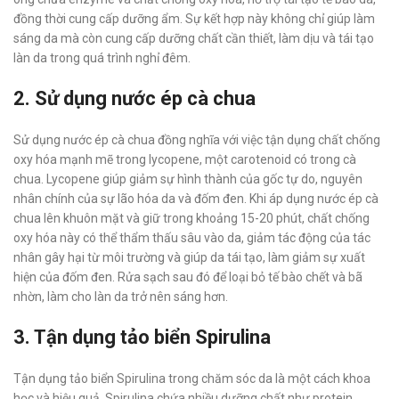
đồng thời cung cấp dưỡng ẩm. Sự kết hợp này không chỉ giúp làm
sáng da mà còn cung cấp dưỡng chất cần thiết, làm dịu và tái tạo
làn da trong quá trình nghỉ đêm.
2. Sử dụng nước ép cà chua
Sử dụng nước ép cà chua đồng nghĩa với việc tận dụng chất chống
oxy hóa mạnh mẽ trong lycopene, một carotenoid có trong cà
chua. Lycopene giúp giảm sự hình thành của gốc tự do, nguyên
nhân chính của sự lão hóa da và đốm đen. Khi áp dụng nước ép cà
chua lên khuôn mặt và giữ trong khoảng 15-20 phút, chất chống
oxy hóa này có thể thẩm thấu sâu vào da, giảm tác động của tác
nhân gây hại từ môi trường và giúp da tái tạo, làm giảm sự xuất
hiện của đốm đen. Rửa sạch sau đó để loại bỏ tế bào chết và bã
nhờn, làm cho làn da trở nên sáng hơn.
3. Tận dụng tảo biển Spirulina
Tận dụng tảo biển Spirulina trong chăm sóc da là một cách khoa
học và hiệu quả. Spirulina chứa nhiều dưỡng chất như protein,