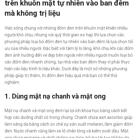
trên khuôn mặt tự nhiên vào ban đêm
mà không trị liệu
Việc sống chung với những đốm đen trên khuôn mặt khiến nhiều
người khó chịu, nhưng với quỹ thời gian eo hẹp thì lựa chọn các
phương pháp loại bỏ đốm đen tự nhiên vào ban đêm là lựa chọn tối
ưu của nhiều người. Đặc biệt với tâm lý lo lắng, khó chịu khi các đốm
đen ảnh hưởng đến vẻ đẹp bên ngoài nên nhiều người muốn loại bỏ
các đốm đen nhanh chóng, tại nhà vào ban đêm thay vì phải thực
hiện các liệu trình trị liệu khác. Dưới đây là một số những phương
pháp giúp trị thâm, trị đốm đen hiệu quả mà bạn có thể thử
nghiệm:
1. Dùng mặt nạ chanh và mật ong
Mặt nạ chanh và mật ong đem lại lợi ích khoa học bằng cách kết
hợp các dưỡng chất có trong chúng. Chanh chứa axit ascorbic giúp
làm sáng da bằng cách ức chế sự sản xuất melanin, làm giảm đốm
đen. Nước chanh cũng làm se lỗ chân lông và kiểm soát dầu. Mật
ong chứa enzyme và chất chống oxy hóa, hỗ trợ tái tạo tế bào da,