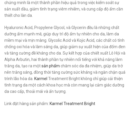
chứng minh là một thành phần hiệu quả trong việc kiểm soát sự
sản xuất dầu, giảm tình trạng viêm nhiễm, và cung cấp độ ẩm cần
thiết cho làn da.
Hyaluronic Acid, Propylene Glycol, và Glycerin đều là những chất
dưỡng ẩm mạnh mẽ, giúp duy trì độ ẩm tự nhiên cho da, làm da
mềm mại và mịn màng. Glycolic Acid và Kojic Acid, các chất có tính
chống oxi hóa và làm sáng da, giúp giảm sự xuất hiện của đốm đen
và tăng cường đề kháng cho da. Sự kết hợp của chiết xuất Lô Hội và
Alpha Arbutin, hai thành phần tự nhiên nổi tiếng với khả năng làm
trắng da, tạo ra một
sản phẩm
chăm sóc da đa nhiệm, giúp da trở
nên trắng sáng, đồng thời tăng cường sức kháng và ngăn chặn quá
trình lão hóa da.
Karmel
Treatment Bright không chỉ giúp cải thiện
tình trạng da một cách khoa học mà còn mang lại cảm giác dưỡng
da cao cấp, thoải mái và ấn tượng.
Link đặt hàng sản phẩm:
Karmel Treatment Bright