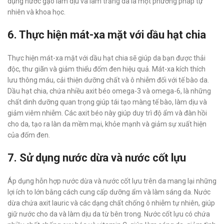
dụng nước gạo làm dịu và làm trắng da là một phương pháp tự
nhiên và khoa học.
6. Thực hiện mát-xa mặt với dầu hạt chia
Thực hiện mát-xa mặt với dầu hạt chia sẽ giúp da bạn được thải
độc, thư giãn và giảm thiểu đốm đen hiệu quả. Mát-xa kích thích
lưu thông máu, cải thiện dưỡng chất và ô nhiễm đối với tế bào da.
Dầu hạt chia, chứa nhiều axit béo omega-3 và omega-6, là những
chất dinh dưỡng quan trọng giúp tái tạo màng tế bào, làm dịu và
giảm viêm nhiễm. Các axit béo này giúp duy trì độ ẩm và đàn hồi
cho da, tạo ra làn da mềm mại, khỏe mạnh và giảm sự xuất hiện
của đốm đen.
7. Sử dụng nước dừa và nước cốt lựu
Áp dụng hỗn hợp nước dừa và nước cốt lựu trên da mang lại những
lợi ích to lớn bằng cách cung cấp dưỡng ẩm và làm sáng da. Nước
dừa chứa axit lauric và các dạng chất chống ô nhiễm tự nhiên, giúp
giữ nước cho da và làm dịu da từ bên trong. Nước cốt lựu có chứa