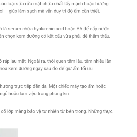
a các loại sữa rửa mặt chứa chất tẩy mạnh hoặc hương
l – giúp làm sạch mà vẫn duy trì độ ẩm cần thiết.
 đó là serum chứa hyaluronic acid hoặc B5 để cấp nước
ên chọn kem dưỡng có kết cấu vừa phải, dễ thẩm thấu,
áp lau mặt. Ngoài ra, thói quen tắm lâu, tắm nhiều lần
à thoa kem dưỡng ngay sau đó để giữ ẩm tối ưu.
 hưởng trực tiếp đến da. Một chiếc máy tạo ẩm hoặc
ngủ hoặc làm việc trong phòng kín.
g cố lớp màng bảo vệ tự nhiên từ bên trong. Những thực