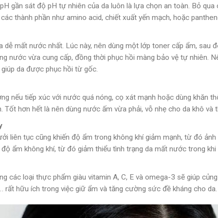
ộ pH gần sát độ pH tự nhiên của da luôn là lựa chọn an toàn. Bỏ qu
các thành phần như amino acid, chiết xuất yến mạch, hoặc pantheno
 da dễ mất nước nhất. Lúc này, nên dùng một lớp toner cấp ẩm, sau
ợng nước vừa cung cấp, đồng thời phục hồi màng bảo vệ tự nhiên. N
 giúp da được phục hồi từ gốc.
g nếu tiếp xúc với nước quá nóng, cọ xát mạnh hoặc dùng khăn thô r
iên. Tốt hơn hết là nên dùng nước ấm vừa phải, vỗ nhẹ cho da khô v
y
ởi liên tục cũng khiến độ ẩm trong không khí giảm mạnh, từ đó ảnh
ộ ẩm không khí, từ đó giảm thiểu tình trạng da mất nước trong khi 
g các loại thực phẩm giàu vitamin A, C, E và omega-3 sẽ giúp củn
m… rất hữu ích trong việc giữ ẩm và tăng cường sức đề kháng cho da.