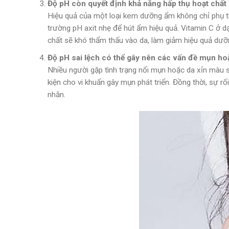
Độ pH còn quyết định khả năng hấp thụ hoạt chất
Hiệu quả của một loại kem dưỡng ẩm không chỉ phụ t
trường pH axit nhẹ để hút ẩm hiệu quả. Vitamin C ở 
chất sẽ khó thẩm thấu vào da, làm giảm hiệu quả dưỡ
Độ pH sai lệch có thể gây nên các vấn đề mụn h
Nhiều người gặp tình trạng nổi mụn hoặc da xỉn màu s
kiện cho vi khuẩn gây mụn phát triển. Đồng thời, sự rố
nhăn.