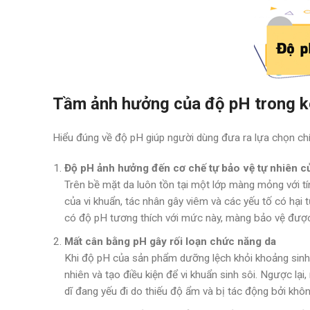
Tầm ảnh hưởng của độ pH trong k
Hiểu đúng về độ pH giúp người dùng đưa ra lựa chọn chín
Độ pH ảnh hưởng đến cơ chế tự bảo vệ tự nhiên c
Trên bề mặt da luôn tồn tại một lớp màng mỏng với tí
của vi khuẩn, tác nhân gây viêm và các yếu tố có hại
có độ pH tương thích với mức này, màng bảo vệ được d
Mất cân bằng pH gây rối loạn chức năng da
Khi độ pH của sản phẩm dưỡng lệch khỏi khoảng sinh lý
nhiên và tạo điều kiện để vi khuẩn sinh sôi. Ngược lạ
dĩ đang yếu đi do thiếu độ ẩm và bị tác động bởi khôn