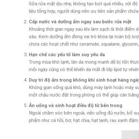
Sữa rửa mặt dịu nhẹ, không tạo bọt quá nhiều, với đ
liệu tổng hợp, người dùng nên ưu tiên sản phẩm chứa 
Cấp nước và dưỡng ẩm ngay sau bước rửa mặt
Khoảng thời gian ngay sau khi làm sạch là thời điểm
sâu. Kem dưỡng ẩm đóng vai trò khóa lại toàn bộ lư
chứa các hoạt chất như ceramide, squalane, glycerin,
Hạn chế các yếu tố làm suy yếu da
Trong mùa khô lạnh, làn da mong manh dễ bị tổn thươn
mỗi ngày cũng có thể khiến da mất đi lớp lipid tự nh
Duy trì độ ẩm trong không khí sinh hoạt hàng ngà
Không gian sống quá khô, dùng máy lạnh hoặc máy sư
một chậu nước đặt trong phòng có thể giúp cân bằng đ
Ăn uống và sinh hoạt điều độ từ bên trong
Ngoài chăm sóc bên ngoài, việc uống đủ nước, bổ sun
phẩm như cá hồi, bơ, hạt chia, hạt lanh, rau xanh đậ