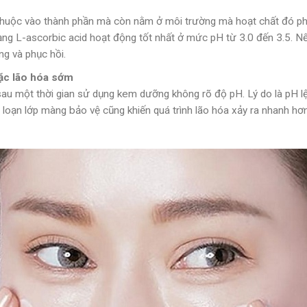
huộc vào thành phần mà còn nằm ở môi trường mà hoạt chất đó phát
dạng L-ascorbic acid hoạt động tốt nhất ở mức pH từ 3.0 đến 3.5.
ng và phục hồi.
oặc lão hóa sớm
au một thời gian sử dụng kem dưỡng không rõ độ pH. Lý do là pH lệch
i loạn lớp màng bảo vệ cũng khiến quá trình lão hóa xảy ra nhanh hơn: