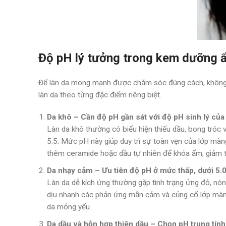
Độ pH lý tưởng trong kem dưỡng 
Để làn da mong manh được chăm sóc đúng cách, không c
làn da theo từng đặc điểm riêng biệt.
Da khô – Cần độ pH gần sát với độ pH sinh lý của
Làn da khô thường có biểu hiện thiếu dầu, bong tró
5.5. Mức pH này giúp duy trì sự toàn vẹn của lớp mà
thêm ceramide hoặc dầu tự nhiên để khóa ẩm, giảm tì
Da nhạy cảm – Ưu tiên độ pH ở mức thấp, dưới 5.
Làn da dễ kích ứng thường gặp tình trạng ửng đỏ, nóng
dịu nhanh các phản ứng mẫn cảm và củng cố lớp màng
da mỏng yếu.
Da dầu và hỗn hợp thiên dầu – Chọn pH trung tín