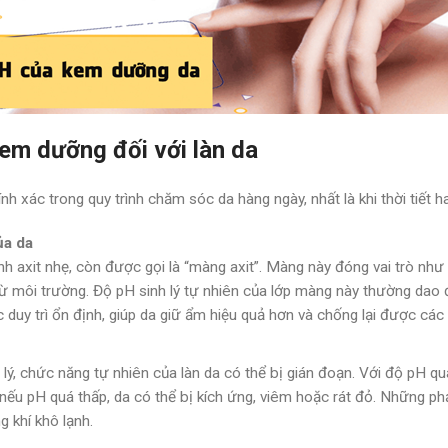
em dưỡng đối với làn da
h xác trong quy trình chăm sóc da hàng ngày, nhất là khi thời tiết 
ủa da
nh axit nhẹ, còn được gọi là “màng axit”. Màng này đóng vai trò n
 từ môi trường. Độ pH sinh lý tự nhiên của lớp màng này thường da
uy trì ổn định, giúp da giữ ẩm hiệu quả hơn và chống lại được các 
, chức năng tự nhiên của làn da có thể bị gián đoạn. Với độ pH quá 
i, nếu pH quá thấp, da có thể bị kích ứng, viêm hoặc rát đỏ. Những p
g khí khô lạnh.