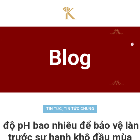
Blog
,
TIN TỨC
TIN TỨC CHUNG
độ pH bao nhiêu để bảo vệ là
trước sự hanh khô đầu mùa