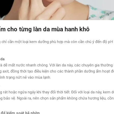
ẩm cho từng làn da mùa hanh khô
hỉ cần một loại kem dưỡng phù hợp mà còn cần chú ý đến độ pH –
 da
c và dễ mất nước nhanh chóng. Với làn da này, các chuyên gia thườ
ng axit, đồng thời tạo điều kiện cho các thành phần dưỡng ẩm hoạt
nh trạng nứt nẻ vào mùa lạnh.
0
 rát hoặc ngứa ngáy khi thay đổi thời tiết. Đối với loại da này, ke
 bảo vệ. Ngoài ra, nên chọn sản phẩm không chứa hương liệu, cồn
h để kiểm soát bã nhờn