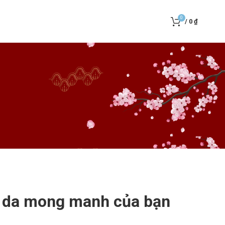
0
/
0
₫
n da mong manh của bạn