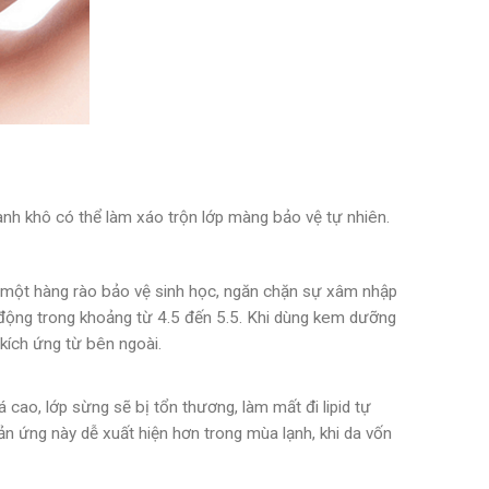
hanh khô có thể làm xáo trộn lớp màng bảo vệ tự nhiên.
hư một hàng rào bảo vệ sinh học, ngăn chặn sự xâm nhập
o động trong khoảng từ 4.5 đến 5.5. Khi dùng kem dưỡng
kích ứng từ bên ngoài.
cao, lớp sừng sẽ bị tổn thương, làm mất đi lipid tự
hản ứng này dễ xuất hiện hơn trong mùa lạnh, khi da vốn