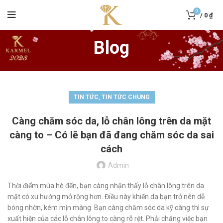
0
/
0
₫
Blog
,
TIN TỨC
TIN TỨC CHUNG
Càng chăm sóc da, lỗ chân lông trên da mặt
càng to – Có lẽ bạn đã đang chăm sóc da sai
cách
Admin
Thời điểm mùa hè đến, bạn càng nhận thấy lỗ chân lông trên da
mặt có xu hướng mở rộng hơn. Điều này khiến da bạn trở nên dễ
bóng nhờn, kém mịn màng. Bạn càng chăm sóc da kỹ càng thì sự
xuất hiện của các lỗ chân lông to càng rõ rệt. Phải chăng việc bạn