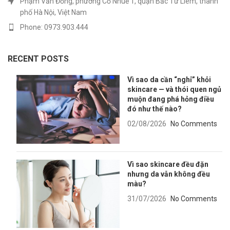
Phạm Văn Đồng, phường Cổ Nhuế 1, quận Bắc Từ Liêm, thành
phố Hà Nội, Việt Nam
Phone: 0973.903.444
RECENT POSTS
Vì sao da cần “nghỉ” khỏi
skincare — và thói quen ngủ
muộn đang phá hỏng điều
đó như thế nào?
02/08/2026
No Comments
Vì sao skincare đều đặn
nhưng da vẫn không đều
màu?
31/07/2026
No Comments