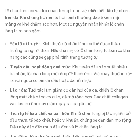
Lỗ chân lông có vai trò quan trọng trong việc điều tiết dầu tự nhiên
trên da. Khi chúng trở nên to hơn bình thường, da sẽ kém mịn
màng và khó chăm sóc hơn. Một số nguyên nhân khiến lỗ chân
lông to ra bao gồm:
Yếu tố di truyền
: Kích thước lỗ chân lông có thể được thừa
hưởng từ người thân. Nếu cha mẹ có lỗ chân lông to, bạn có khả
năng cao cũng sẽ gặp phải tình trạng tương tự.
Tuyến dầu hoạt động quá mức
: Khi tuyến dầu sản xuất nhiều
bã nhờn, lỗ chân lông mở rộng để thích ứng. Việc này thường xảy
ra với người có làn da dầu hoặc da hỗn hợp.
Lão hóa:
Tuổi tác làm giảm độ đàn hồi của da, khiến lỗ chân
lông mất khả năng co giãn, dễ mở rộng hơn. Các chất collagen
và elastin cũng suy giảm, gây ra sự giãn nở.
Tích tụ tế bào chết và bã nhờn
: Khi lỗ chân lông bị tắc nghẽn bởi
dầu thừa, tế bào chết, hoặc vi khuẩn, chúng sẽ dần dần mở rộng.
Điều này dẫn đến mụn đầu đen và lỗ chân lông to.
Tác động từ ánh nắng mặt trời:
Tiếp xúc với ánh nắng mà