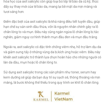
hóa học của axit salicylic còn giúp loại bỏ lớp tế bào da cũ kỹ, thúc
đẩy sự thay mới của tế bào da, mang lại bề mặt da mịn màng và
tươi sáng hơn.
Điểm đặc biệt của axit salicylic là khả năng điều tiết tuyến dầu, giúp
hạn chế sự sản sinh dầu thừa, vốn là nguyên nhân chính gây ra lỗ
chân lông to và mụn. Điều này cũng ngăn ngừa lỗ chân lông bị tắc
nghẽn, giảm nguy cơ hình thành mụn đầu đen và mụn đầu trắng.
Ngoài ra, axit salicylic có đặc tính chống viêm nhẹ, hỗ trợ làm dịu da
và giảm sưng tấy ở những vùng da bị kích ứng hoặc viêm. Điều này
khiến axit salicylic trở thành lựa chọn hoàn hảo cho những người có
làn da dầu, mụn hoặc lỗ chân lông to.
Sử dụng axit salicylic trong các sản phẩm như toner, serum hay
kem dưỡng sẽ giúp da bạn duy trì sự sạch sẽ, thông thoáng và mịn
màng, là bước không thể thiếu trong quy trình se khít lỗ chân lông.