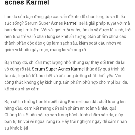
acnes Karmel
Làn da của bạn đang gặp các vấn đề như lỗ chân lông to và thiếu
sức sống? Serum Super Acnes
Karmel
sẽ là giải pháp tuyệt vời mà
bạn đang tìm kiếm. Với vài giọt mỗi ngày, làn da sẽ được tái sinh, trở
nên tươi trẻ và lỗ chân lông se khít ấn tượng. Sản phẩm chứa các
thành phần độc đáo giúp làm sạch sâu, kiểm soát dầu nhờn và
giảm vi khuẩn gây mụn, mang lại vẻ rạng rỡ.
Bạn thấy đó, chỉ cần một lượng nhỏ nhưng sự thay đổi trên da lại
vô cùng rõ rệt.
Serum Super Acnes Karmel
thúc đẩy quá trình tái
tạo da, loại bỏ tế bào chết và bổ sung dưỡng chất thiết yếu. Với
công thức không gây kích ứng, sản phẩm phù hợp cho mọi loại da,
kể cả da nhạy cảm.
Bạn sẽ tin tưởng hơn khi biết rằng Karmel luôn đặt chất lượng lên
hàng đầu, cam kết mang đến sản phẩm an toàn và hiệu quả.
Chúng tôi sẽ luôn hỗ trợ bạn trong hành trình chăm sóc da, giúp
bạn tự tin với vẻ ngoài rạng rỡ. Hãy trải nghiệm ngay để cảm nhận
sự khác biệt!