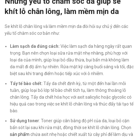
Những yếu tố chăm sóc da giúp se
khít lỗ chân lông, làm mềm mịn da
Se khít lỗ chân lông và làm mềm mịn da đòi hỏi sự chú ý đến các
yếu tố chăm sóc cơ bản như:
Làm sạch da đúng cách:
Việc làm sạch da hàng ngày rất quan
trọng. Bạn nên chọn loại sữa rửa mặt nhẹ nhàng, phù hợp với
loại da của mình, giúp loại bỏ dầu thừa, bụi bẩn mà không làm
da mất đi độ ẩm tự nhiên. Rửa mặt kỹ càng buổi sáng và tối, đặc
biệt sau khi trang điểm hoặc tiếp xúc với ô nhiễm.
Tẩy tế bào chết:
Tẩy da chết định kỳ, từ một đến hai lần mỗi
tuần, giúp loại bỏ lớp tế bào chết tích tụ, làm thông thoáng lỗ
chân lông. Tẩy da chết hóa học với axit salicylic hoặc glycolic có
hiệu quả cao trong việc se khít lỗ chân lông và thúc đẩy tái tạo tế
bào.
Sử dụng toner
: Toner giúp cân bằng độ pH của da, loại bỏ cặn
bẩn sót lại sau khi rửa mặt, đồng thời se khít lỗ chân lông. Chọn
sản phẩm
chứa axit nhẹ hoặc chiết xuất từ cây phỉ để làm dịu và