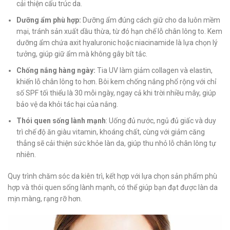
cải thiện cấu trúc da.
Dưỡng ẩm phù hợp:
Dưỡng ẩm đúng cách giữ cho da luôn mềm
mại, tránh sản xuất dầu thừa, từ đó hạn chế lỗ chân lông to. Kem
dưỡng ẩm chứa axit hyaluronic hoặc niacinamide là lựa chọn lý
tưởng, giúp giữ ẩm mà không gây bít tắc.
Chống nắng hàng ngày:
Tia UV làm giảm collagen và elastin,
khiến lỗ chân lông to hơn. Bôi kem chống nắng phổ rộng với chỉ
số SPF tối thiểu là 30 mỗi ngày, ngay cả khi trời nhiều mây, giúp
bảo vệ da khỏi tác hại của nắng.
Thói quen sống lành mạnh
: Uống đủ nước, ngủ đủ giấc và duy
trì chế độ ăn giàu vitamin, khoáng chất, cùng với giảm căng
thẳng sẽ cải thiện sức khỏe làn da, giúp thu nhỏ lỗ chân lông tự
nhiên.
Quy trình chăm sóc da kiên trì, kết hợp với lựa chọn sản phẩm phù
hợp và thói quen sống lành mạnh, có thể giúp bạn đạt được làn da
mịn màng, rạng rỡ hơn.