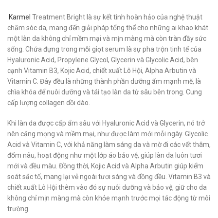
Karmel
Treatment Bright là sự kết tinh hoàn hảo của nghệ thuật
chăm sóc da, mang đến giải pháp tổng thể cho những ai khao khát
một làn da không chỉ mềm mại và mịn màng mà còn tràn đầy sức
sống. Chứa đựng trong mỗi giọt serum là sự pha trộn tinh tế của
Hyaluronic Acid, Propylene Glycol, Glycerin và Glycolic Acid, bên
cạnh Vitamin B3, Kojic Acid, chiết xuất Lô Hội, Alpha Arbutin và
Vitamin C. Đây đều là những thành phần dưỡng ẩm mạnh mẽ, là
chìa khóa để nuôi dưỡng và tái tạo làn da từ sâu bên trong. Cung
cấp lượng collagen dồi dào.
Khi làn da được cấp ẩm sâu với Hyaluronic Acid và Glycerin, nó trở
nên căng mọng và mềm mại, như được làm mới mỗi ngày. Glycolic
Acid và Vitamin C, với khả năng làm sáng da và mờ đi các vết thâm,
đốm nâu, hoạt động như một lớp áo bảo vệ, giúp làn da luôn tươi
mới và đều màu. Đồng thời, Kojic Acid và Alpha Arbutin giúp kiểm
soát sắc tố, mang lại vẻ ngoài tươi sáng và đồng đều. Vitamin B3 và
chiết xuất Lô Hội thêm vào đó sự nuôi dưỡng và bảo vệ, giữ cho da
không chỉ mịn màng mà còn khỏe mạnh trước mọi tác động từ môi
trường.