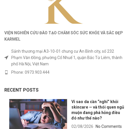
VIỆN NGHIÊN CỨU ĐÀO TẠO CHĂM SÓC SỨC KHỎE
VÀ
SẮC ĐẸP
KARMEL
Sảnh thương mại A3-10-01 chung cư An Bình city, số 232
Phạm Văn Đồng, phường Cổ Nhuế 1, quận Bắc Từ Liêm, thành
phố Hà Nội, Việt Nam
Phone: 0973.903.444
RECENT POSTS
Vì sao da cần “nghỉ” khỏi
skincare — và thói quen ngủ
muộn đang phá hỏng điều
đó như thế nào?
02/08/2026
No Comments