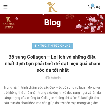
0
/
0
₫
Blog
,
TIN TỨC
TIN TỨC CHUNG
Bổ sung Collagen – Lợi ích và những điều
nhất định bạn phải biết để đạt hiệu quả chăm
sóc da tốt nhất
Admin
Trong hành trình chăm sóc sắc đẹp, việc bổ sung collagen đóng vai
trò không thể phủ nhận trong việc duy trì vẻ đẹp rạng ngời và làn da
căng mọng của chúng ta. Collagen không chỉ là “chất keo” giữ cho
cấu trúc da chắc khỏe mà còn giúp da trở nên mịn màng và giảm