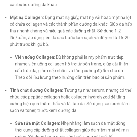
các bước dưỡng da khác.
Mặt nạ Collagen:
Dạng mặt nạ giấy, mặt nạ vải hoặc mặt nạ lột
có chứa collagen và các thành phần dưỡng da khác. Giúp da hấp
thụ nhanh chóng và hiệu quả các dưỡng chất.
Sử dụng 1-2
lần/tuần, áp dụng lên da sau bước làm sạch và để yên từ 15-20
phút trước khi gỡ bỏ.
Viên uống Collagen
: Dù không phải là mỹ phẩm trực tiếp,
nhưng viên uống collagen hỗ trợ từ bên trong, giúp cải thiện
cấu trúc da, giảm nếp nhăn, và tăng cường độ ẩm cho da.
Theo dõi liều lượng theo hướng dẫn trên bao bì sản phẩm.
Tinh chất dưỡng Collagen:
Tương tự như serum, nhưng có thể
chứa các peptide collagen hoặc collagen hydrolyzed để tăng
cường hiệu quả thẩm thấu và tái tạo da.
Sử dụng sau bước làm
sạch và toner, trước kem dưỡng da.
Sữa rửa mặt Collagen:
Nhẹ nhàng làm sạch da mặt đồng
thời cung cấp dưỡng chất collagen giúp da mềm mại và mịn
màng. Sử dụng hàng ngày vào buổi sáng và buổi tối.