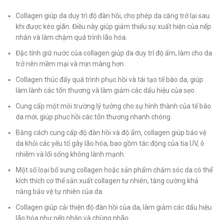
Collagen giúp da duy trì độ đàn hồi, cho phép da căng trở lại sau
khi được kéo giãn. Điều này giúp giảm thiểu sự xuất hiện của nếp
nhăn và làm chậm quá trình lão hóa.
Đặc tính giữ nước của collagen giúp da duy trì độ ẩm, làm cho da
trở nên mềm mại và mịn màng hơn.
Collagen thúc đẩy quá trình phục hồi và tái tạo tế bào da, giúp
làm lành các tổn thương và làm giảm các dấu hiệu của sẹo.
Cung cấp một môi trường lý tưởng cho sự hình thành của tế bào
da mới, giúp phục hồi các tổn thương nhanh chóng.
Bằng cách cung cấp độ đàn hồi và độ ẩm, collagen giúp bảo vệ
da khỏi các yếu tố gây lão hóa, bao gồm tác động của tia UV, ô
nhiễm và lối sống không lành mạnh.
Một số loại bổ sung collagen hoặc sản phẩm chăm sóc da có thể
kích thích cơ thể sản xuất collagen tự nhiên, tăng cường khả
năng bảo vệ tự nhiên của da.
Collagen giúp cải thiện độ đàn hồi của da, làm giảm các dấu hiệu
lão hóa như nếp nhăn và chùng nhão.