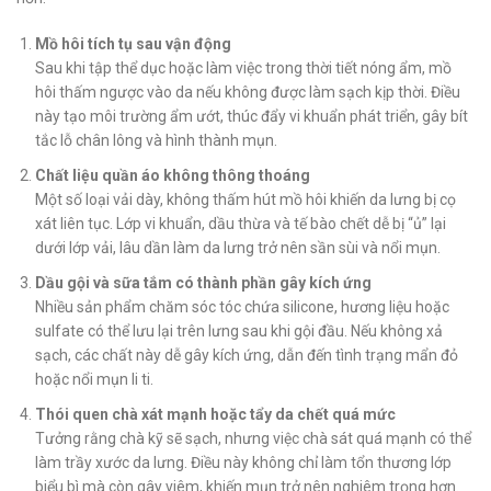
Mồ hôi tích tụ sau vận động
Sau khi tập thể dục hoặc làm việc trong thời tiết nóng ẩm, mồ
hôi thấm ngược vào da nếu không được làm sạch kịp thời. Điều
này tạo môi trường ẩm ướt, thúc đẩy vi khuẩn phát triển, gây bít
tắc lỗ chân lông và hình thành mụn.
Chất liệu quần áo không thông thoáng
Một số loại vải dày, không thấm hút mồ hôi khiến da lưng bị cọ
xát liên tục. Lớp vi khuẩn, dầu thừa và tế bào chết dễ bị “ủ” lại
dưới lớp vải, lâu dần làm da lưng trở nên sần sùi và nổi mụn.
Dầu gội và sữa tắm có thành phần gây kích ứng
Nhiều sản phẩm chăm sóc tóc chứa silicone, hương liệu hoặc
sulfate có thể lưu lại trên lưng sau khi gội đầu. Nếu không xả
sạch, các chất này dễ gây kích ứng, dẫn đến tình trạng mẩn đỏ
hoặc nổi mụn li ti.
Thói quen chà xát mạnh hoặc tẩy da chết quá mức
Tưởng rằng chà kỹ sẽ sạch, nhưng việc chà sát quá mạnh có thể
làm trầy xước da lưng. Điều này không chỉ làm tổn thương lớp
biểu bì mà còn gây viêm, khiến mụn trở nên nghiêm trọng hơn.