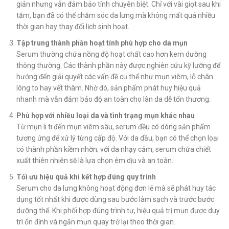
giản nhưng vẫn đảm bảo tính chuyên biệt. Chỉ với vài giọt sau khi
tắm, bạn đã có thể chăm sóc da lưng mà không mất quá nhiều
thời gian hay thay đổi lịch sinh hoạt.
Tập trung thành phần hoạt tính phù hợp cho da mụn
Serum thường chứa nồng độ hoạt chất cao hơn kem dưỡng
thông thường. Các thành phần này được nghiên cứu kỹ lưỡng để
hướng đến giải quyết các vấn đề cụ thể như mụn viêm, lỗ chân
lông to hay vết thâm. Nhờ đó, sản phẩm phát huy hiệu quả
nhanh mà vẫn đảm bảo độ an toàn cho làn da dễ tổn thương.
Phù hợp với nhiều loại da và tình trạng mụn khác nhau
Từ mụn li ti đến mụn viêm sâu, serum đều có dòng sản phẩm
tương ứng để xử lý từng cấp độ. Với da dầu, bạn có thể chọn loại
có thành phần kiềm nhờn; với da nhạy cảm, serum chứa chiết
xuất thiên nhiên sẽ là lựa chọn êm dịu và an toàn.
Tối ưu hiệu quả khi kết hợp đúng quy trình
Serum cho da lưng không hoạt động đơn lẻ mà sẽ phát huy tác
dụng tốt nhất khi được dùng sau bước làm sạch và trước bước
dưỡng thể. Khi phối hợp đúng trình tự, hiệu quả trị mụn được duy
trì ổn định và ngăn mụn quay trở lại theo thời gian.