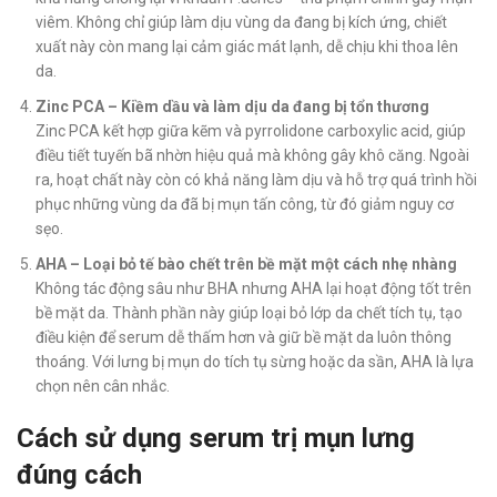
viêm. Không chỉ giúp làm dịu vùng da đang bị kích ứng, chiết
xuất này còn mang lại cảm giác mát lạnh, dễ chịu khi thoa lên
da.
Zinc PCA – Kiềm dầu và làm dịu da đang bị tổn thương
Zinc PCA kết hợp giữa kẽm và pyrrolidone carboxylic acid, giúp
điều tiết tuyến bã nhờn hiệu quả mà không gây khô căng. Ngoài
ra, hoạt chất này còn có khả năng làm dịu và hỗ trợ quá trình hồi
phục những vùng da đã bị mụn tấn công, từ đó giảm nguy cơ
sẹo.
AHA – Loại bỏ tế bào chết trên bề mặt một cách nhẹ nhàng
Không tác động sâu như BHA nhưng AHA lại hoạt động tốt trên
bề mặt da. Thành phần này giúp loại bỏ lớp da chết tích tụ, tạo
điều kiện để serum dễ thấm hơn và giữ bề mặt da luôn thông
thoáng. Với lưng bị mụn do tích tụ sừng hoặc da sần, AHA là lựa
chọn nên cân nhắc.
Cách sử dụng serum trị mụn lưng
đúng cách