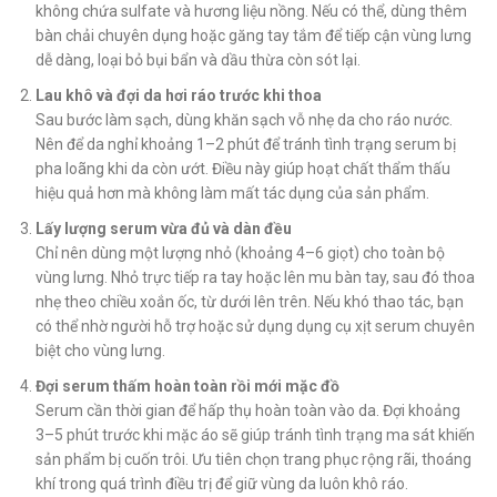
không chứa sulfate và hương liệu nồng. Nếu có thể, dùng thêm
bàn chải chuyên dụng hoặc găng tay tắm để tiếp cận vùng lưng
dễ dàng, loại bỏ bụi bẩn và dầu thừa còn sót lại.
Lau khô và đợi da hơi ráo trước khi thoa
Sau bước làm sạch, dùng khăn sạch vỗ nhẹ da cho ráo nước.
Nên để da nghỉ khoảng 1–2 phút để tránh tình trạng serum bị
pha loãng khi da còn ướt. Điều này giúp hoạt chất thẩm thấu
hiệu quả hơn mà không làm mất tác dụng của sản phẩm.
Lấy lượng serum vừa đủ và dàn đều
Chỉ nên dùng một lượng nhỏ (khoảng 4–6 giọt) cho toàn bộ
vùng lưng. Nhỏ trực tiếp ra tay hoặc lên mu bàn tay, sau đó thoa
nhẹ theo chiều xoắn ốc, từ dưới lên trên. Nếu khó thao tác, bạn
có thể nhờ người hỗ trợ hoặc sử dụng dụng cụ xịt serum chuyên
biệt cho vùng lưng.
Đợi serum thấm hoàn toàn rồi mới mặc đồ
Serum cần thời gian để hấp thụ hoàn toàn vào da. Đợi khoảng
3–5 phút trước khi mặc áo sẽ giúp tránh tình trạng ma sát khiến
sản phẩm bị cuốn trôi. Ưu tiên chọn trang phục rộng rãi, thoáng
khí trong quá trình điều trị để giữ vùng da luôn khô ráo.