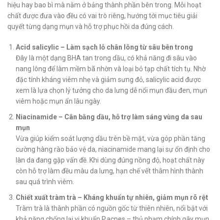
hiệu hay bao bì mà nằm ở bảng thành phần bên trong. Mỗi hoạt
chất được đưa vào đều có vai trò riêng, hướng tới mục tiêu giải
quyết từng dạng mụn và hỗ trợ phục hồi da đúng cách.
Acid salicylic – Làm sạch lỗ chân lông từ sâu bên trong
Đây là một dạng BHA tan trong dầu, có khả năng đi sâu vào
nang lông để làm mềm bã nhờn và loại bỏ tạp chất tích tụ. Nhờ
đặc tính kháng viêm nhẹ và giảm sưng đỏ, salicylic acid được
xem là lựa chọn lý tưởng cho da lưng dễ nổi mụn đầu đen, mụn
viêm hoặc mụn ẩn lâu ngày.
Niacinamide – Cân bằng dầu, hỗ trợ làm sáng vùng da sau
mụn
Vừa giúp kiểm soát lượng dầu trên bề mặt, vừa góp phần tăng
cường hàng rào bảo vệ da, niacinamide mang lại sự ổn định cho
làn da đang gặp vấn đề. Khi dùng đúng nồng độ, hoạt chất này
còn hỗ trợ làm đều màu da lưng, hạn chế vết thâm hình thành
sau quá trình viêm.
Chiết xuất tràm trà – Kháng khuẩn tự nhiên, giảm mụn rõ rệt
Tràm trà là thành phần có nguồn gốc từ thiên nhiên, nổi bật với
khả năng chống lại vi khuẩn P.acnes – thủ phạm chính gây mụn