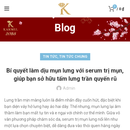
0
/
0
₫
Blog
,
TIN TỨC
TIN TỨC CHUNG
Bí quyết làm dịu mụn lưng với serum trị mụn,
giúp bạn sở hữu tấm lưng trần quyến rũ
Admin
Lưng trần mịn màng luôn là điểm nhấn đầy cuốn hút, đặc biệt khi
bạn diện váy hở lưng hay áo hai dây. Thế nhưng, mụn lưng lại âm
thầm làm bạn mất tự tin và e ngại với chính cơ thể mình. Giữa vô
vàn phương pháp chăm sóc da, serum trị mụn lưng nổi lên như
một lựa chọn chuyên biệt, dễ dàng đưa vào thói quen hằng ngày