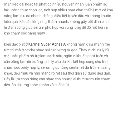
mẩn kéo dài hoặc tái phát do nhiều nguyên nhân. Sản phẩm sở
hữu công thức chọn lọc, tích hợp nhiều hoạt chất thế hệ mới có khả
năng làm dịu da nhanh chóng, điều tiết tuyến dầu và kháng khuẩn
hiệu quả. Kết cấu lỏng nhẹ, thấm nhanh, không gây bết dính chính
là điểm cộng giúp serum phù hợp với vùng lưng dễ đổ mồ hôi và
khó chăm sóc hàng ngày.
Điều đặc biệt ở
Karmel Super Acnes A
không nằm ở sự mạnh mẽ
tức thì mà ở cơ chế phục hồi bền vững từ gốc. Thay vì chỉ xử lý bề
mặt, sản phẩm hỗ trợ làm sạch sâu, ngăn vi khuẩn phát triển và
cân bằng lại môi trường sinh lý của da. Khi kết hợp cùng chu trình
chăm sóc body hợp lý, serum giúp từng centimet da trở nên sáng
khỏe, đều màu và mịn màng rõ rệt sau thời gian sử dụng đều đặn.
Đây là lựa chọn đáng cân nhắc cho những ai thực sự muốn chạm
đến làn da lưng khỏe khoắn và cuốn hút.