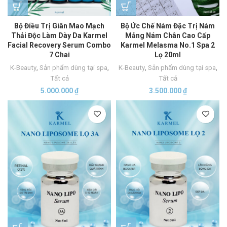
Bộ Điều Trị Giãn Mao Mạch
Bộ Ức Chế Nám Đặc Trị Nám
Thải Độc Làm Dày Da Karmel
Mảng Nám Chân Cao Cấp
Facial Recovery Serum Combo
Karmel Melasma No.1 Spa 2
7 Chai
Lọ 20ml
K-Beauty
,
Sản phẩm dùng tại spa
,
K-Beauty
,
Sản phẩm dùng tại spa
,
Tất cả
Tất cả
5.000.000
₫
3.500.000
₫