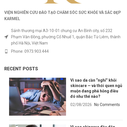
VIỆN NGHIÊN CỨU ĐÀO TẠO CHĂM SÓC SỨC KHỎE
VÀ
SẮC ĐẸP
KARMEL
Sảnh thương mại A3-10-01 chung cư An Bình city, số 232
Phạm Văn Đồng, phường Cổ Nhuế 1, quận Bắc Từ Liêm, thành
phố Hà Nội, Việt Nam
Phone: 0973.903.444
RECENT POSTS
Vì sao da cần “nghỉ” khỏi
skincare — và thói quen ngủ
muộn đang phá hỏng điều
đó như thế nào?
02/08/2026
No Comments