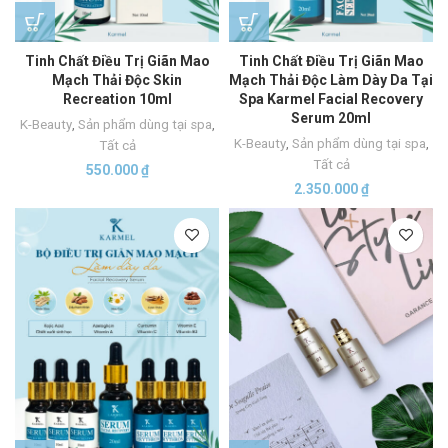
Tinh Chất Điều Trị Giãn Mao
Tinh Chất Điều Trị Giãn Mao
Mạch Thải Độc Skin
Mạch Thải Độc Làm Dày Da Tại
Recreation 10ml
Spa Karmel Facial Recovery
Serum 20ml
K-Beauty
,
Sản phẩm dùng tại spa
,
K-Beauty
,
Sản phẩm dùng tại spa
,
Tất cả
Tất cả
550.000
₫
2.350.000
₫