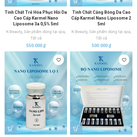
Tinh Chất Trẻ Hóa Phục Hồi Da
Tinh Chất Căng Bóng Da Cao
Cao Cấp Karmel Nano
Cấp Karmel Nano Liposome 2
Liposome 3a 0,5% 5ml
5ml
K-Beauty
,
Sản phẩm dùng tại spa
,
K-Beauty
,
Sản phẩm dùng tại spa
,
Tất cả
Tất cả
550.000
₫
500.000
₫