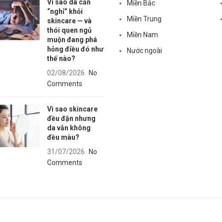
Vì sao da cần
Miền Bắc
“nghỉ” khỏi
Miền Trung
skincare — và
thói quen ngủ
Miền Nam
muộn đang phá
hỏng điều đó như
Nước ngoài
thế nào?
02/08/2026
No
Comments
Vì sao skincare
đều đặn nhưng
da vẫn không
đều màu?
31/07/2026
No
Comments