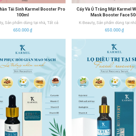
ần Tái Sinh Karmel Booster Pro
Cấy Và Ủ Trắng Mặt Karmel W
THÊM VÀO GIỎ HÀNG
THÊM VÀO GIỎ HÀNG
100ml
Mask Booster Face 50
ty
,
Sản phẩm dùng tại nhà
,
Tất cả
K-Beauty
,
Sản phẩm dùng tại nh
650.000
₫
650.000
₫