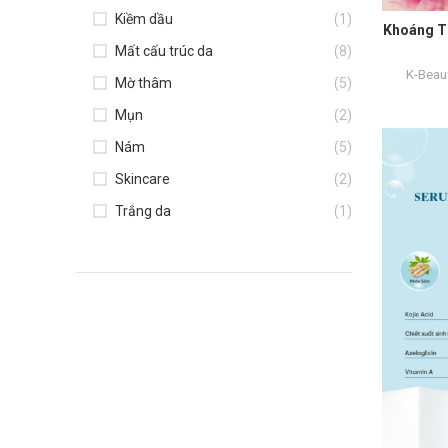
Kiềm dầu
(1)
Khoáng Th
Mất cấu trúc da
(8)
K-Beau
Mờ thâm
(5)
Mụn
(2)
Nám
(5)
Skincare
(2)
Trắng da
(1)