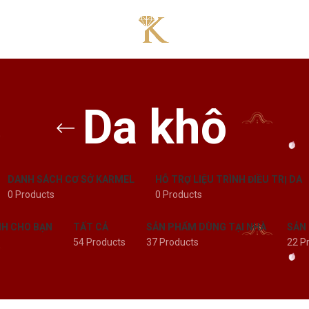
Da khô
DANH SÁCH CƠ SỞ KARMEL
HỖ TRỢ LIỆU TRÌNH ĐIỀU TRỊ DA
0 Products
0 Products
NH CHO BẠN
TẤT CẢ
SẢN PHẨM DÙNG TẠI NHÀ
SẢN
54 Products
37 Products
22 P