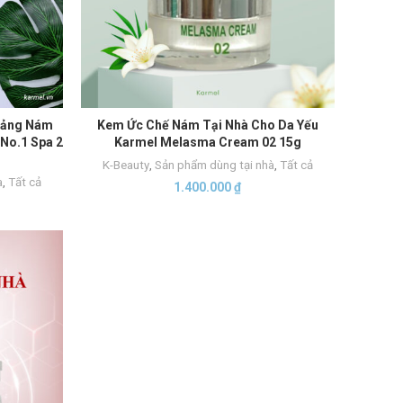
Mảng Nám
Kem Ức Chế Nám Tại Nhà Cho Da Yếu
THÊM VÀO GIỎ HÀNG
No.1 Spa 2
Karmel Melasma Cream 02 15g
K-Beauty
,
Sản phẩm dùng tại nhà
,
Tất cả
a
,
Tất cả
1.400.000
₫