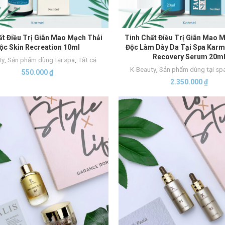
ất Điều Trị Giãn Mao Mạch Thải
Tinh Chất Điều Trị Giãn Mao 
THÊM VÀO GIỎ HÀNG
THÊM VÀO GIỎ HÀNG
ộc Skin Recreation 10ml
Độc Làm Dày Da Tại Spa Karme
Recovery Serum 20m
ty
,
Sản phẩm dùng tại spa
,
Tất cả
K-Beauty
,
Sản phẩm dùng tại sp
550.000
₫
2.350.000
₫