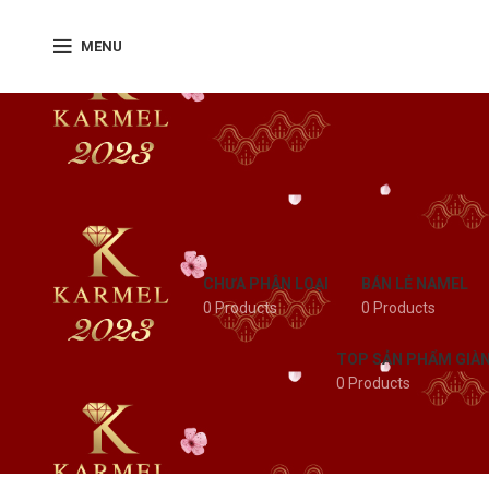
MENU
CHƯA PHÂN LOẠI
BÁN LẺ NAMEL
0 Products
0 Products
TOP SẢN PHẨM GIÀ
0 Products