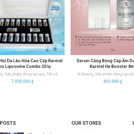
Hồi Da Lão Hóa Cao Cấp Karmel
Serum Căng Bóng Cấp Ẩm D
THÊM VÀO GIỎ HÀNG
THÊM VÀO GIỎ HÀNG
no Liposome Combo 20 lọ
Karmel Ha Booster 8m
ty
,
Sản phẩm dùng tại spa
,
Tất cả
K-Beauty
,
Sản phẩm dùng tại nh
7.000.000
₫
450.000
₫
 POSTS
OUR STORES