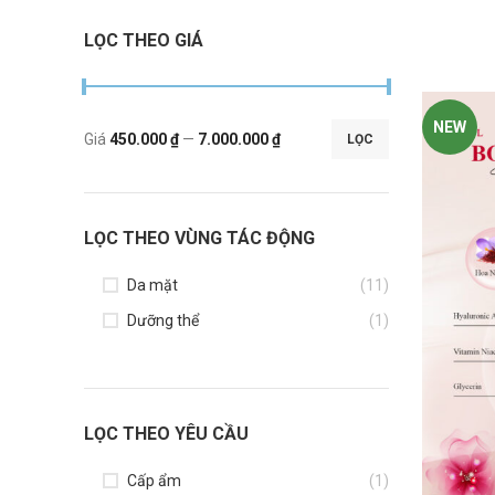
LỌC THEO GIÁ
NEW
Giá
450.000 ₫
—
7.000.000 ₫
LỌC
LỌC THEO VÙNG TÁC ĐỘNG
Da mặt
(11)
Dưỡng thể
(1)
LỌC THEO YÊU CẦU
Cấp ẩm
(1)