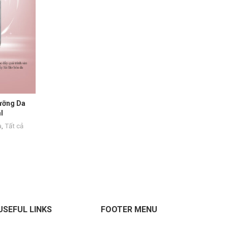
ưỡng Da
l
à
,
Tất cả
USEFUL LINKS
FOOTER MENU