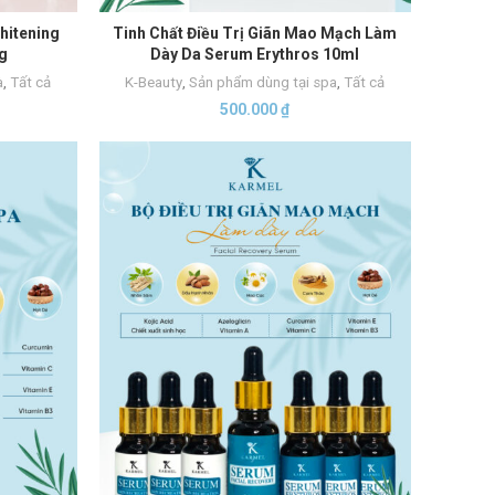
hitening
Tinh Chất Điều Trị Giãn Mao Mạch Làm
THÊM VÀO GIỎ HÀNG
g
Dày Da Serum Erythros 10ml
à
,
Tất cả
K-Beauty
,
Sản phẩm dùng tại spa
,
Tất cả
500.000
₫