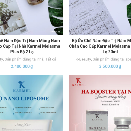
hế Nám Đặc Trị Nám Mảng Nám
Bộ Ức Chế Nám Đặc Trị Nám 
THÊM VÀO GIỎ HÀNG
THÊM VÀO GIỎ HÀNG
o Cấp Tại Nhà Karmel Melasma
Chân Cao Cấp Karmel Melasma 
Plus Bộ 2 Lọ
Lọ 20ml
ty
,
Sản phẩm dùng tại nhà
,
Tất cả
K-Beauty
,
Sản phẩm dùng tại sp
2.400.000
₫
3.500.000
₫