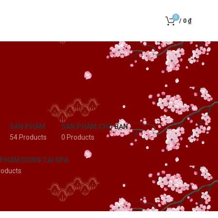
0
/
0
₫
SẢN PHẨM
SẢN PHẨM CHO BẠN
54 Products
0 Products
 PHẨM DÙNG TẠI SPA
roducts