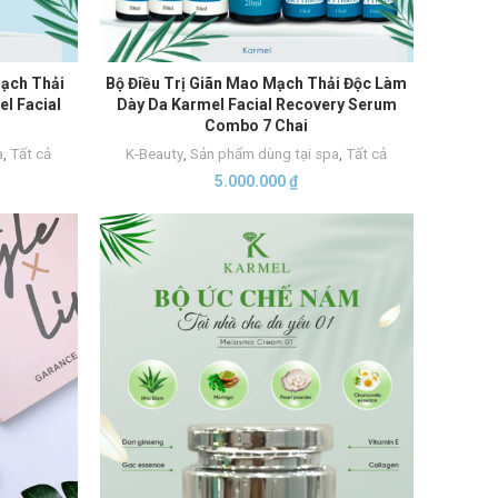
Mạch Thải
Bộ Điều Trị Giãn Mao Mạch Thải Độc Làm
THÊM VÀO GIỎ HÀNG
l Facial
Dày Da Karmel Facial Recovery Serum
l
Combo 7 Chai
a
,
Tất cả
K-Beauty
,
Sản phẩm dùng tại spa
,
Tất cả
5.000.000
₫