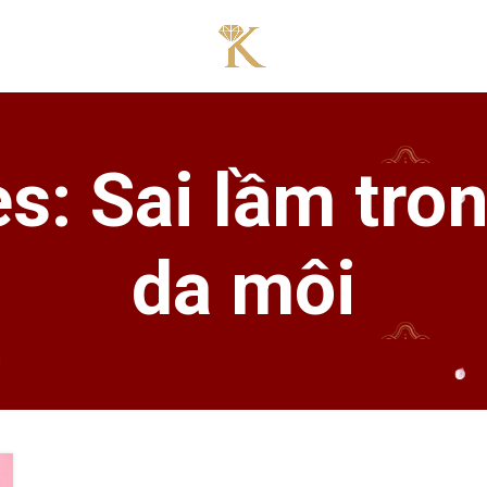
es: Sai lầm tro
da môi