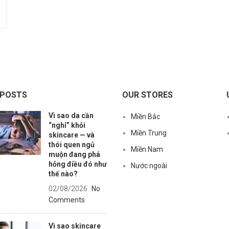
 POSTS
OUR STORES
Vì sao da cần
Miền Bắc
“nghỉ” khỏi
Miền Trung
skincare — và
thói quen ngủ
Miền Nam
muộn đang phá
hỏng điều đó như
Nước ngoài
thế nào?
02/08/2026
No
Comments
Vì sao skincare