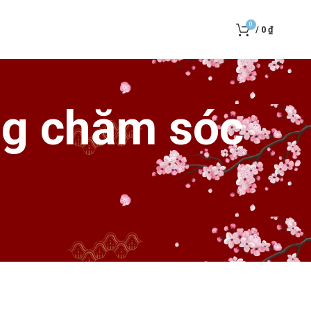
0
/
0
₫
ng chăm sóc