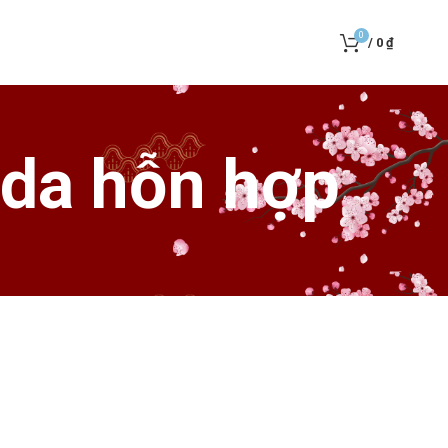
0
/
0
₫
 da hỗn hợp