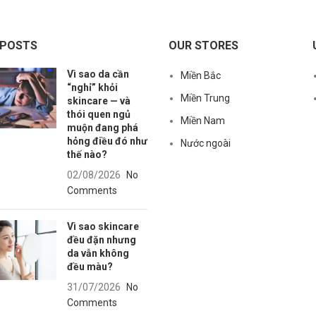
 POSTS
OUR STORES
Vì sao da cần
Miền Bắc
“nghỉ” khỏi
Miền Trung
skincare — và
thói quen ngủ
Miền Nam
muộn đang phá
hỏng điều đó như
Nước ngoài
thế nào?
02/08/2026
No
Comments
Vì sao skincare
đều đặn nhưng
da vẫn không
đều màu?
31/07/2026
No
Comments