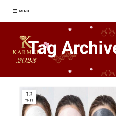
MENU
Tag Archiv
13
TH11