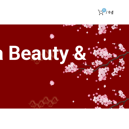
0
/
0
₫
a Beauty &