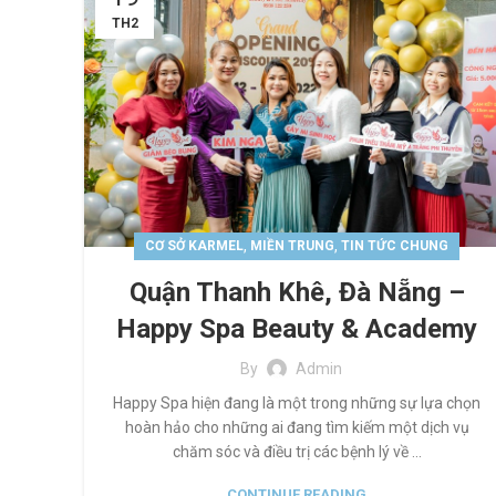
TH2
,
,
CƠ SỞ KARMEL
MIỀN TRUNG
TIN TỨC CHUNG
Quận Thanh Khê, Đà Nẵng –
Happy Spa Beauty & Academy
By
Admin
Happy Spa hiện đang là một trong những sự lựa chọn
hoàn hảo cho những ai đang tìm kiếm một dịch vụ
chăm sóc và điều trị các bệnh lý về ...
CONTINUE READING