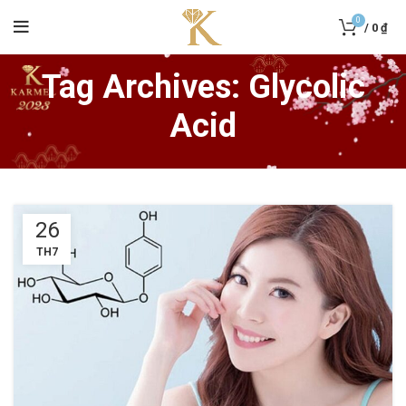
0
/
0
₫
Tag Archives: Glycolic
Acid
26
TH7