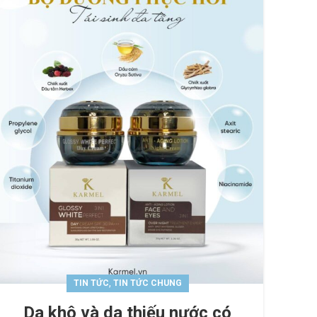
,
TIN TỨC
TIN TỨC CHUNG
Da khô và da thiếu nước có