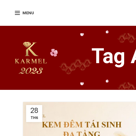
MENU
Tag 
28
TH6