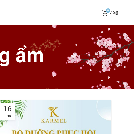
0
/
0
₫
ng ẩm
16
TH5