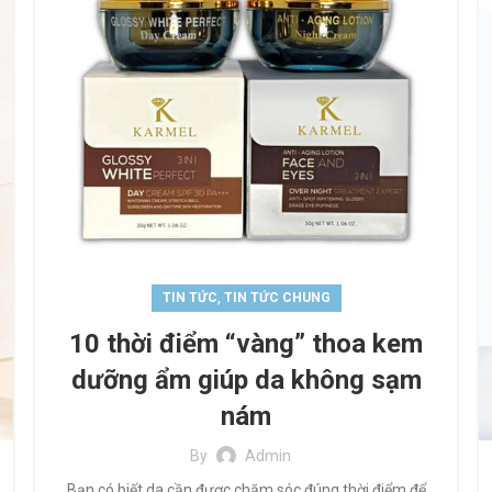
,
TIN TỨC
TIN TỨC CHUNG
10 thời điểm “vàng” thoa kem
dưỡng ẩm giúp da không sạm
nám
By
Admin
Bạn có biết da cần được chăm sóc đúng thời điểm để