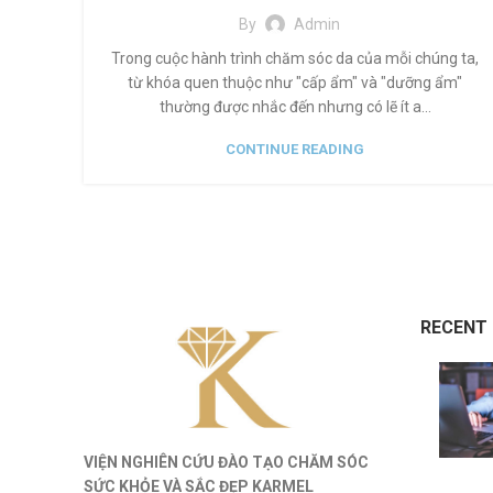
By
Admin
Trong cuộc hành trình chăm sóc da của mỗi chúng ta,
từ khóa quen thuộc như "cấp ẩm" và "dưỡng ẩm"
thường được nhắc đến nhưng có lẽ ít a...
CONTINUE READING
RECENT
VIỆN NGHIÊN CỨU ĐÀO TẠO CHĂM SÓC
SỨC KHỎE
VÀ
SẮC ĐẸP KARMEL