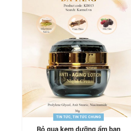
,
TIN TỨC
TIN TỨC CHUNG
Bỏ qua kem dưỡng ẩm ban