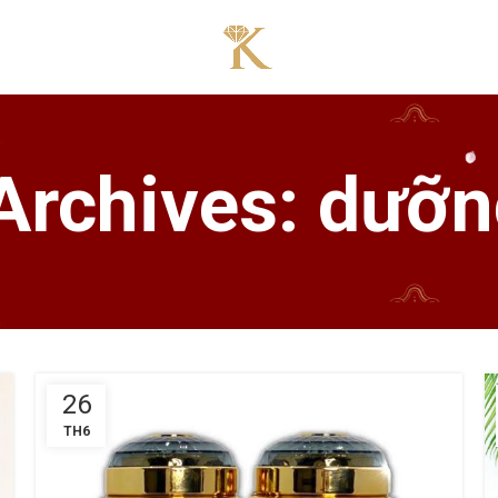
Archives: dưỡ
26
TH6