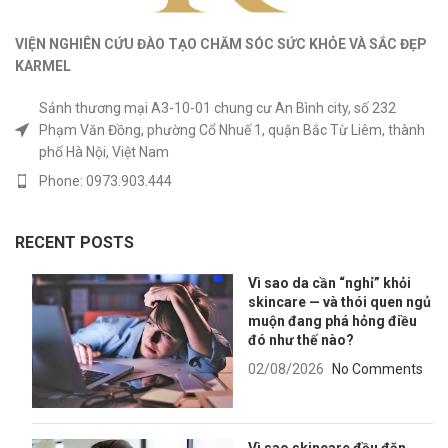
VIỆN NGHIÊN CỨU ĐÀO TẠO CHĂM SÓC SỨC KHỎE
VÀ
SẮC ĐẸP
KARMEL
Sảnh thương mại A3-10-01 chung cư An Bình city, số 232
Phạm Văn Đồng, phường Cổ Nhuế 1, quận Bắc Từ Liêm, thành
phố Hà Nội, Việt Nam
Phone: 0973.903.444
RECENT POSTS
Vì sao da cần “nghỉ” khỏi
skincare — và thói quen ngủ
muộn đang phá hỏng điều
đó như thế nào?
02/08/2026
No Comments