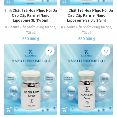
Tinh Chất Trẻ Hóa Phục Hồi Da
Tinh Chất Trẻ Hóa Phục Hồi Da
Cao Cấp Karmel Nano
Cao Cấp Karmel Nano
Liposome 3b 1% 5ml
Liposome 3a 0,5% 5ml
K-Beauty
,
Sản phẩm dùng tại spa
,
K-Beauty
,
Sản phẩm dùng tại spa
,
Tất cả
Tất cả
550.000
₫
550.000
₫