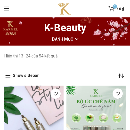
0
/
0
₫
K-Beauty
DANH MỤC
Hiển thị 13–24 của 54 kết quả
Show sidebar